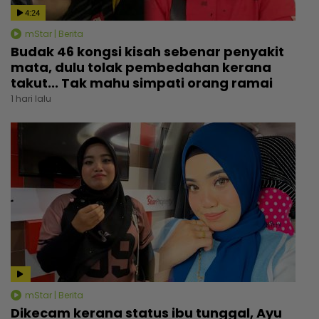
4:24
mStar | Berita
Budak 46 kongsi kisah sebenar penyakit
mata, dulu tolak pembedahan kerana
takut... Tak mahu simpati orang ramai
1 hari lalu
mStar | Berita
Dikecam kerana status ibu tunggal, Ayu