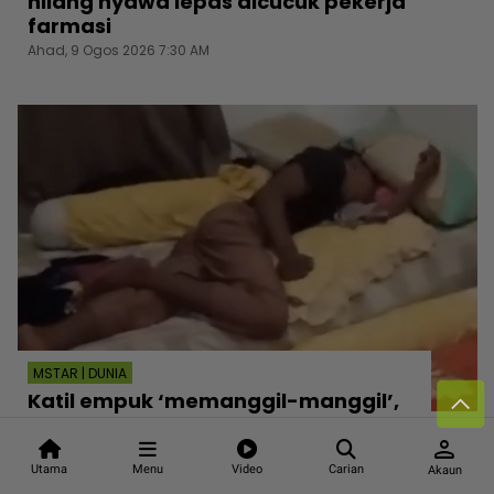
hilang nyawa lepas dicucuk pekerja
farmasi
Ahad, 9 Ogos 2026 7:30 AM
MSTAR | DUNIA
Katil empuk ‘memanggil-manggil’,
pemuda pecah masuk rumah orang
person
tertidur keletihan lepas geledah bilik
dan almari baju
Utama
Menu
Video
Carian
Akaun