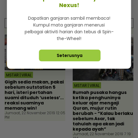
minta diskaun ‘timing
mentua terputus - Viral |
Nexus!
al
belt’ - Viral | mStar
mStar
Dapatkan ganjaran sambil membaca!
Artikel Sebelum
Artikel Berikut
Kumpul mata ganjaran menerusi
pelbagai aktiviti harian dan tebus di Spin-
the-Wheel!
Seterusnya
MSTAR | VIRAL
Gigih sedia makan, pakai
MSTAR | VIRAL
sebelum outstation 5
Rumah pusaka hangus
hari, isteri pertahan
ketika penghuninya
suami dituduh ‘useless’...
keluar ajar mengaji
reaksi suaminya
Quran, mujur rutin
memang win!
berubah - “Kalau berlaku
Jumaat, 22 November 2019 12:05
PM
sebelum Asar, tak
tahulah apa akan jadi
kepada ayah”
Jumaat, 22 November 2019 7:19