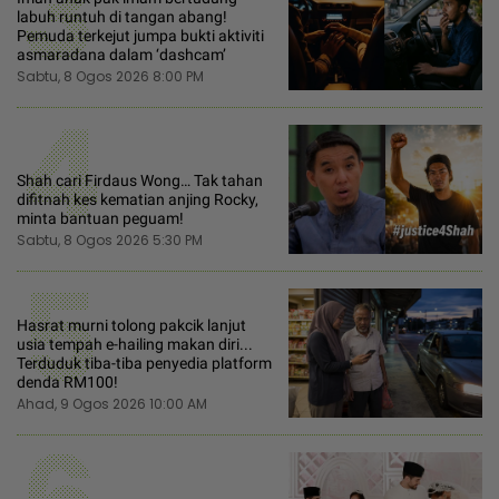
3
labuh runtuh di tangan abang!
Pemuda terkejut jumpa bukti aktiviti
asmaradana dalam ‘dashcam’
Sabtu, 8 Ogos 2026 8:00 PM
4
Shah cari Firdaus Wong… Tak tahan
difitnah kes kematian anjing Rocky,
minta bantuan peguam!
Sabtu, 8 Ogos 2026 5:30 PM
5
Hasrat murni tolong pakcik lanjut
usia tempah e-hailing makan diri...
Terduduk tiba-tiba penyedia platform
denda RM100!
Ahad, 9 Ogos 2026 10:00 AM