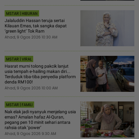
MSTAR | HIBURAN
Jalaluddin Hassan teruja sertai
Kilauan Emas, tak sangka dapat
‘green light’ Tok Ram
Ahad, 9 Ogos 2026 10:30 AM
MSTAR | VIRAL
Hasrat murni tolong pakcik lanjut
usia tempah e-hailing makan diri...
Terduduk tiba-tiba penyedia platform
denda RM100!
Ahad, 9 Ogos 2026 10:00 AM
MSTAR | FAMILI
Nak elak jadi nyanyuk menjelang usia
emas? Amalan hafaz Al-Quran,
pegang pen 10 minit sehari antara
rahsia otak ‘power’
Ahad, 9 Ogos 2026 9:30 AM