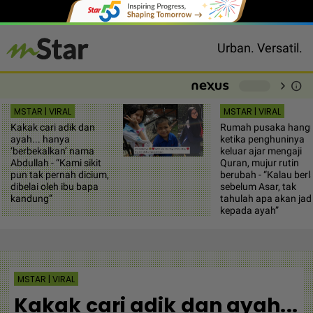
Urban. Versatil.
chevron_right
info
-
MSTAR | VIRAL
MSTAR | VIRAL
Kakak cari adik dan
Rumah pusaka hang
ayah... hanya
ketika penghuninya
‘berbekalkan’ nama
keluar ajar mengaji
Abdullah - “Kami sikit
Quran, mujur rutin
pun tak pernah dicium,
berubah - “Kalau berl
dibelai oleh ibu bapa
sebelum Asar, tak
kandung”
tahulah apa akan jad
kepada ayah”
MSTAR | VIRAL
Kakak cari adik dan ayah...