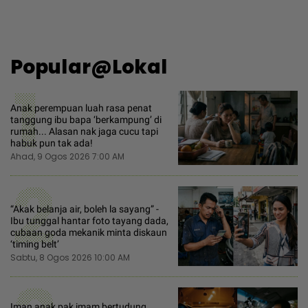
Popular@Lokal
1
Anak perempuan luah rasa penat
tanggung ibu bapa ‘berkampung’ di
rumah... Alasan nak jaga cucu tapi
habuk pun tak ada!
Ahad, 9 Ogos 2026 7:00 AM
2
“Akak belanja air, boleh la sayang” -
Ibu tunggal hantar foto tayang dada,
cubaan goda mekanik minta diskaun
‘timing belt’
Sabtu, 8 Ogos 2026 10:00 AM
Iman anak pak imam bertudung