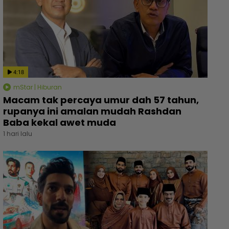
4:18
mStar | Hiburan
Macam tak percaya umur dah 57 tahun,
rupanya ini amalan mudah Rashdan
Baba kekal awet muda
1 hari lalu