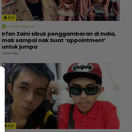
4:14
mStar | Hiburan
Irfan Zaini sibuk penggambaran di India,
mak sampai nak buat ‘appointment’
untuk jumpa
1 hari lalu
4:24