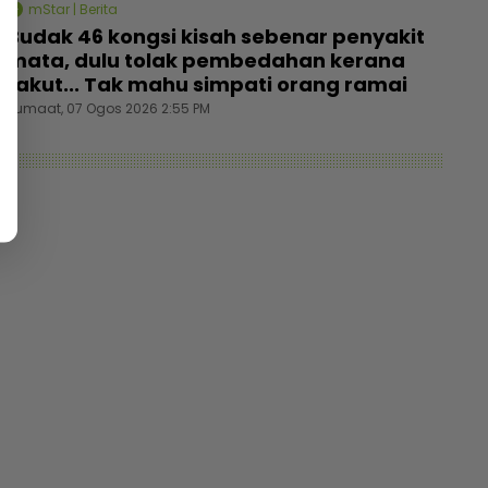
mStar | Berita
Budak 46 kongsi kisah sebenar penyakit
mata, dulu tolak pembedahan kerana
takut... Tak mahu simpati orang ramai
Jumaat, 07 Ogos 2026 2:55 PM