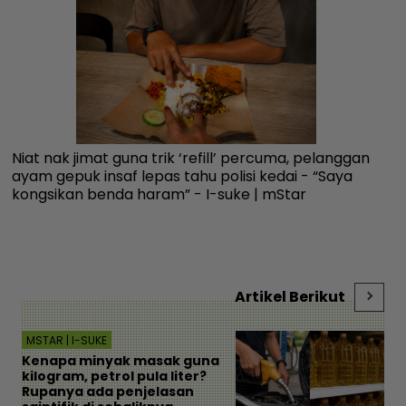
Niat nak jimat guna trik ‘refill’ percuma, pelanggan
Ku
ayam gepuk insaf lepas tahu polisi kedai - “Saya
fa
kongsikan benda haram” - I-suke | mStar
an
Artikel Berikut
MSTAR | I-SUKE
Kenapa minyak masak guna
kilogram, petrol pula liter?
Rupanya ada penjelasan