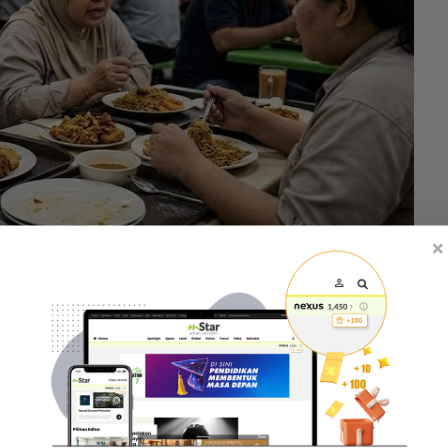
×
kerja mengalami masalah obesiti. -Gambar hiasan AI
elum persaraan ialah tempoh produktif tetapi pada
nyakit tidak berjangkit (NCD)," katanya.
an program Perkeso Run and Ride 2026 di Dataran