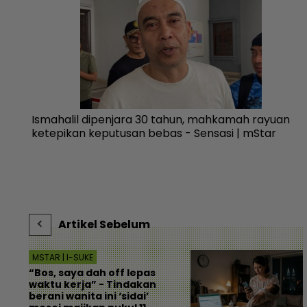
Ismahalil dipenjara 30 tahun, mahkamah rayuan
h -
ketepikan keputusan bebas - Sensasi | mStar
Artikel Sebelum
MSTAR | I-SUKE
“Bos, saya dah off lepas
waktu kerja” - Tindakan
berani wanita ini ‘sidai’