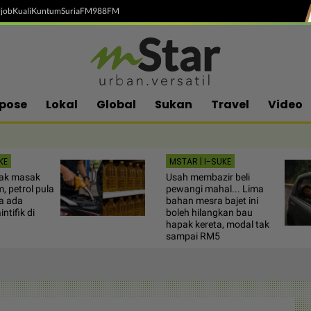
job
Kuali
Kuntum
SuriaFM
988FM
pose
Lokal
Global
Sukan
Travel
Video
KE
MSTAR | I-SUKE
ak masak
Usah membazir beli
, petrol pula
pewangi mahal... Lima
ya ada
bahan mesra bajet ini
ntifik di
boleh hilangkan bau
hapak kereta, modal tak
sampai RM5