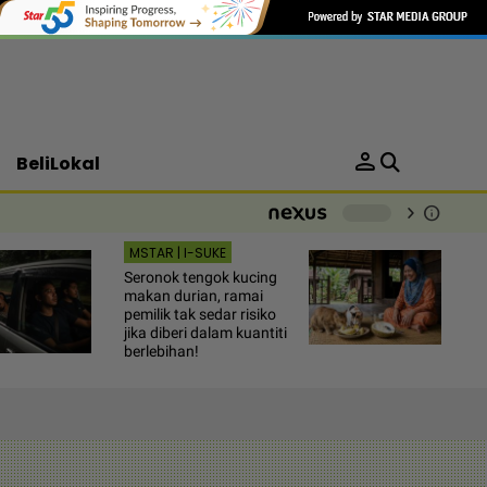
person
BeliLokal
chevron_right
info
-
MSTAR | I-SUKE
Seronok tengok kucing
makan durian, ramai
pemilik tak sedar risiko
jika diberi dalam kuantiti
berlebihan!