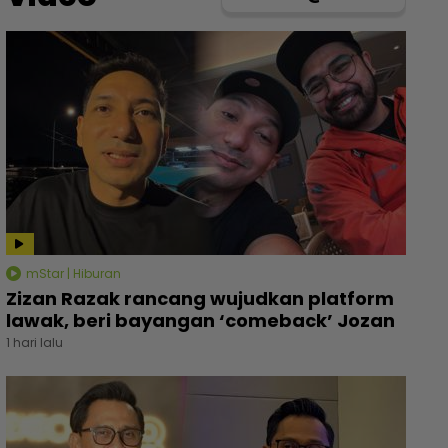
mStar | Hiburan
Zizan Razak rancang wujudkan platform
lawak, beri bayangan ‘comeback’ Jozan
1 hari lalu