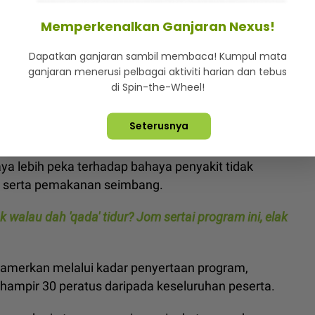
erja 2026.
Memperkenalkan Ganjaran Nexus!
a turut mendedahkan hanya 14.7 peratus warga
Dapatkan ganjaran sambil membaca! Kumpul mata
tera.
ganjaran menerusi pelbagai aktiviti harian dan tebus
di Spin-the-Wheel!
ngan terhadap peningkatan kes kanser yang kini
muda walaupun penyakit tersebut kekal sebagai
Seterusnya
a lebih peka terhadap bahaya penyakit tidak
t serta pemakanan seimbang.
 walau dah 'qada' tidur? Jom sertai program ini, elak
amerkan melalui kadar penyertaan program,
i hampir 30 peratus daripada keseluruhan peserta.