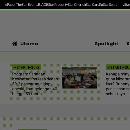
ePaper
TheStar
Events
R.AGE
StarProperty
StarCherish
StarCarsifu
StarSearch
myStar
Utama
Spotlight
X
MSTAR | I-SUKE
MSTAR | I-SU
Program Saringan
Kenapa miny
Kesihatan Perkeso dedah
guna kilogram
59.2 pencarum hidap
liter? Rupan
obesiti, libat golongan 40
penjelasan sai
hingga 59 tahun
sebaliknya