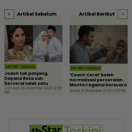
mStar
tunai - MYR | mStar
b
Artikel Sebelum
Artikel Berikut
MSTAR | SENSASI
MSTAR | SENSASI
Jodoh tak panjang,
‘Coach Cerai’ boleh
Dayana Roza sah
normalisasi perceraian,
bercerai talak satu
Menteri Agama bersuara
Jumaat, 26 Disember 2025 12:00
Ahad, 21 Disember 2025 3:30 PM
PM