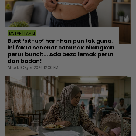
MSTAR | FAMILI
Buat ‘sit-up’ hari-hari pun tak guna,
ini fakta sebenar cara nak hilangkan
perut buncit... Ada beza lemak perut
dan badan!
Ahad, 9 Ogos 2026 12:30 PM