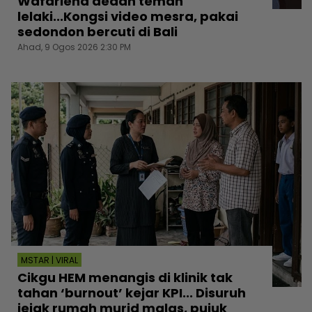
Wafariena dedah teman
lelaki...Kongsi video mesra, pakai
sedondon bercuti di Bali
Ahad, 9 Ogos 2026 2:30 PM
MSTAR | VIRAL
Cikgu HEM menangis di klinik tak
tahan ‘burnout’ kejar KPI... Disuruh
jejak rumah murid malas, pujuk