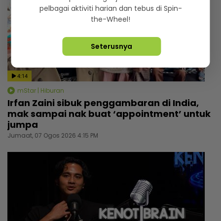
pelbagai aktiviti harian dan tebus di Spin-
the-Wheel!
Seterusnya
4:14
mStar | Hiburan
Irfan Zaini sibuk penggambaran di India,
mak sampai nak buat ‘appointment’ untuk
jumpa
Jumaat, 07 Ogos 2026 4:15 PM