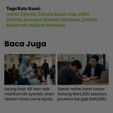
Tags/Kata Kunci:
model Zahnita
,
Zahnita kasut roda
,
video
Zahnita
,
larangan Stadium Merdeka
,
Zahnita
kasut roda stadium Merdeka
Baca Juga
Usung bayi 48 hari naik
Sesak nafas kena bayar
“
mahkamah syariah, isteri
hutang RM4,200 sebulan,
s
nekad minta cerai lepas
jurutera bergaji RM5,500
h
dituduh jadi punca nafkah
kini mampu tersenyum...
mentua terputus - Viral |
Jumpa cara baiki aliran
m