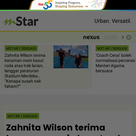
Urban. Versatil.
chevron_right
info
-
MSTAR | SENSASI
MSTAR | SENSASI
Zahnita Wilson terima
‘Coach Cerai’ boleh
kecaman main kasut
normalisasi perceraia
roda atas trek larian,
Menteri Agama
langgar peraturan
bersuara
Stadium Merdeka…
“Kenapa susah nak
faham?”
MSTAR | SENSASI
Zahnita Wilson terima