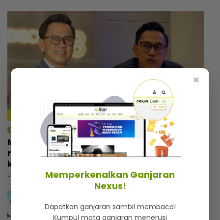
×
4:18
mStar | Hiburan
Macam tak percaya umur dah 57 tahun,
rupanya ini amalan mudah Rashdan Baba
kekal awet muda
Memperkenalkan Ganjaran
Jumaat, 07 Ogos 2026 5:00 PM
Nexus!
Dapatkan ganjaran sambil membaca!
Kumpul mata ganjaran menerusi