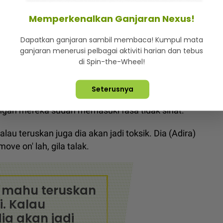
 wanita, Datuk Red dapat sinar baharu... “Tapi tak
Memperkenalkan Ganjaran Nexus!
tuk Red tak mahu berurusan dengan bibik... “Saya nak
Dapatkan ganjaran sambil membaca! Kumpul mata
ganjaran menerusi pelbagai aktiviti harian dan tebus
di Spin-the-Wheel!
srat untuk meneruskan kehidupan sebagai suami
Seterusnya
gan mereka sudah memasuki fasa tidak sihat.
au teruskan juga dia akan jadi toksik. Dia (Adira)
ove on' lah, gila talak.
k mahu teruskan
i. Kalau
ia akan jadi