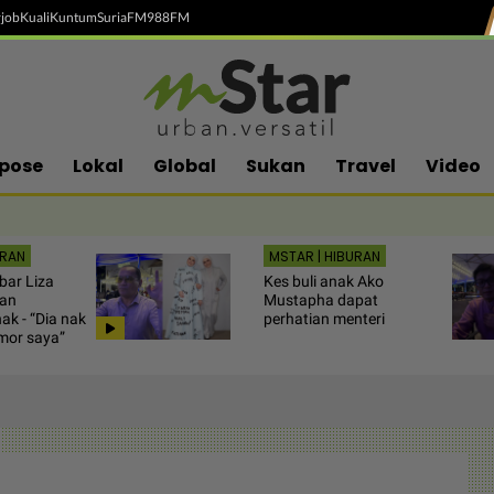
job
Kuali
Kuntum
SuriaFM
988FM
pose
Lokal
Global
Sukan
Travel
Video
URAN
MSTAR | HIBURAN
bar Liza
Kes buli anak Ako
kan
Mustapha dapat
ak - “Dia nak
perhatian menteri
mor saya”