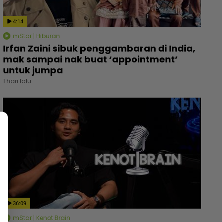
4:14
mStar | Hiburan
Irfan Zaini sibuk penggambaran di India,
mak sampai nak buat ‘appointment’
untuk jumpa
1 hari lalu
36:09
mStar | Kenot Brain