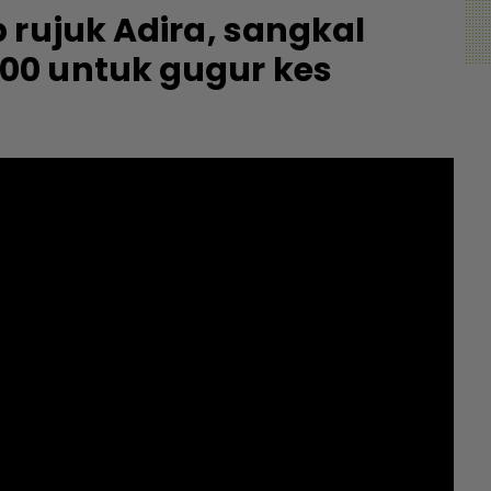
 rujuk Adira, sangkal
00 untuk gugur kes