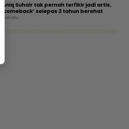
Aniq Suhair tak pernah terfikir jadi artis,
‘comeback’ selepas 2 tahun berehat
1 hari lalu