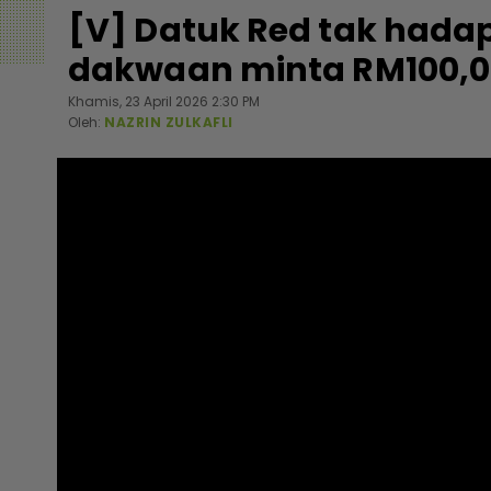
[V] Datuk Red tak hadap
dakwaan minta RM100,0
Khamis, 23 April 2026 2:30 PM
Oleh:
NAZRIN ZULKAFLI