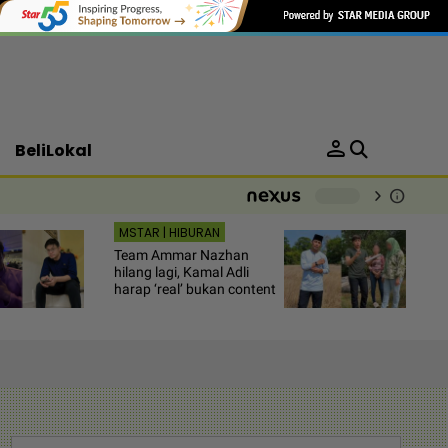
person
BeliLokal
chevron_right
info
-
MSTAR | HIBURAN
Team Ammar Nazhan
hilang lagi, Kamal Adli
harap ‘real’ bukan content