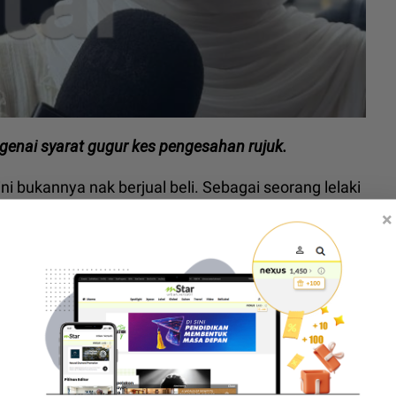
enai syarat gugur kes pengesahan rujuk.
ini bukannya nak berjual beli. Sebagai seorang lelaki
k apa.
×
ia atau sesiapa, kalau rujuk ini sah, tak ada
uk berpisah. Jangan risau. Benda ini (dakwaan) tak
aja," katanya kepada mStar.
lepas perbicaraan kes rujuk di antara mereka di
or pada Khamis.