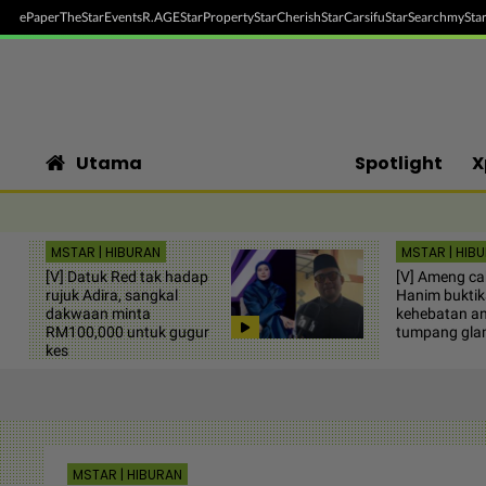
ePaper
TheStar
Events
R.AGE
StarProperty
StarCherish
StarCarsifu
StarSearch
myStar
Utama
Spotlight
X
MSTAR | HIBURAN
MSTAR | HIB
[V] Datuk Red tak hadap
[V] Ameng ca
rujuk Adira, sangkal
Hanim bukti
dakwaan minta
kehebatan an
RM100,000 untuk gugur
tumpang gla
kes
MSTAR | HIBURAN