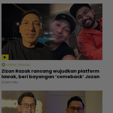
mStar | Hiburan
Zizan Razak rancang wujudkan platform
lawak, beri bayangan ‘comeback’ Jozan
21 jam lalu