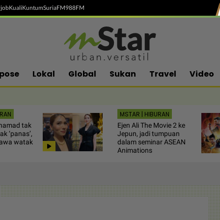
job
Kuali
Kuntum
SuriaFM
988FM
pose
Lokal
Global
Sukan
Travel
Video
URAN
MSTAR | HIBURAN
ohamad tak
Ejen Ali The Movie 2 ke
ak ‘panas’,
Jepun, jadi tumpuan
bawa watak
dalam seminar ASEAN
Animations