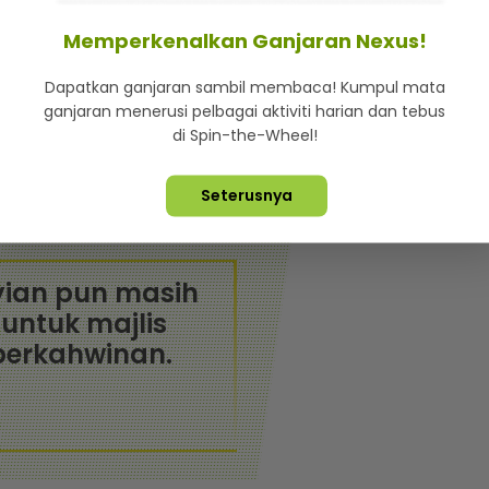
aktu bersama keluarga selain refleksi untuk diri
Memperkenalkan Ganjaran Nexus!
Dapatkan ganjaran sambil membaca! Kumpul mata
sebelum ini terus membayangi dirinya kerana mahu
ganjaran menerusi pelbagai aktiviti harian dan tebus
di Spin-the-Wheel!
berlaku, lebih baik teruskan hidup seperti biasa.
gan satu langkah baharu.
Seterusnya
ian pun masih
untuk majlis
perkahwinan.