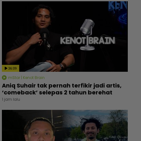
36:09
mStar | Kenot Brain
Aniq Suhair tak pernah terfikir jadi artis,
‘comeback’ selepas 2 tahun berehat
1 jam lalu