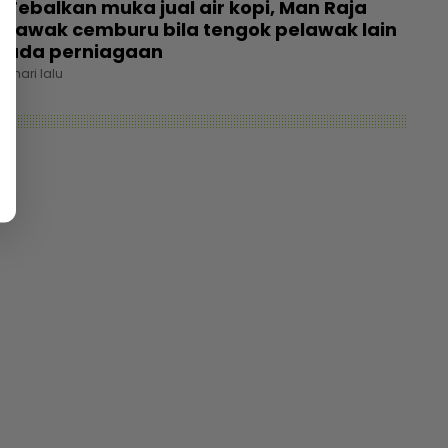
Tebalkan muka jual air kopi, Man Raja
Lawak cemburu bila tengok pelawak lain
ada perniagaan
1 hari lalu