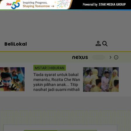
person
BeliLokal
chevron_right
info
-
MSTAR | HIBURAN
Tiada syarat untuk bakal
menantu, Rozita Che Wan
yakin pilihan anak... Titip
nasihat jadi suami mithali