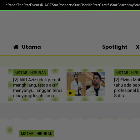
ePaper
TheStar
Events
R.AGE
StarProperty
StarCherish
StarCarsifu
StarSearch
myStar
Utama
Spotlight
X
MSTAR | HIBURAN
MSTAR | HIB
[V] Aliff Aziz tidak pernah
[V] Elvina M
menghilang, tetap aktif
tahu ada bab
menyanyi... Enggan terus
profesional 
dibayangi kisah lama
Safira
MSTAR | HIBURAN