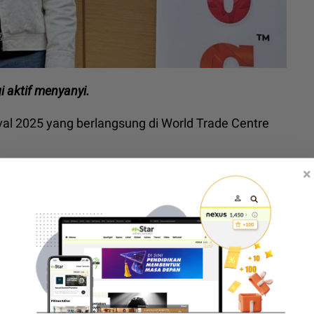
gi aktif menyanyi.
ival 2025 yang berlangsung di World Trade Centre
×
f menjelaskan dia lebih memilih untuk percaya pada
epada rezeki yang telah disusun,” ujarnya.
pas gian menyanyi di Singapura
ahagiaan Bella Astillah dan Syed Saddiq