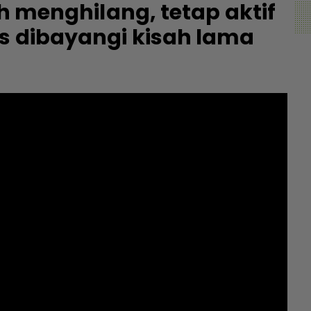
ah menghilang, tetap aktif
s dibayangi kisah lama