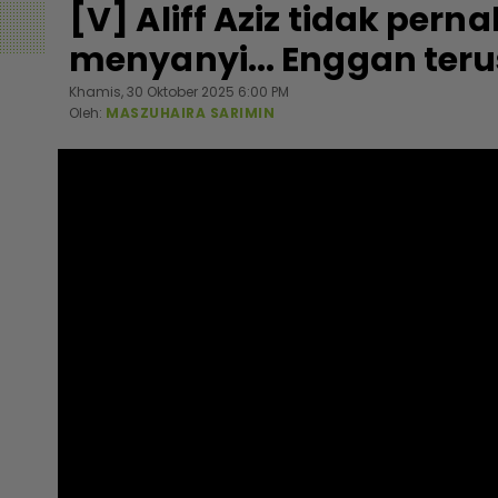
[V] Aliff Aziz tidak pern
menyanyi... Enggan teru
Khamis, 30 Oktober 2025 6:00 PM
Oleh:
MASZUHAIRA SARIMIN