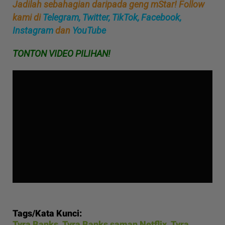
Jadilah sebahagian daripada geng mStar! Follow
kami di
Telegram,
Twitter,
TikTok,
Facebook,
Instagram
dan
YouTube
TONTON VIDEO PILIHAN!
Tags/Kata Kunci:
Tyra Banks
,
Tyra Banks saman Netflix
,
Tyra