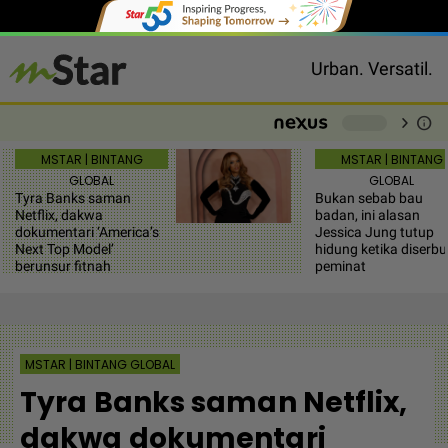
Urban. Versatil.
chevron_right
info
-
MSTAR | BINTANG
MSTAR | BINTANG
GLOBAL
GLOBAL
Tyra Banks saman
Bukan sebab bau
Netflix, dakwa
badan, ini alasan
dokumentari ‘America’s
Jessica Jung tutup
Next Top Model’
hidung ketika diserbu
berunsur fitnah
peminat
MSTAR | BINTANG GLOBAL
Tyra Banks saman Netflix,
dakwa dokumentari