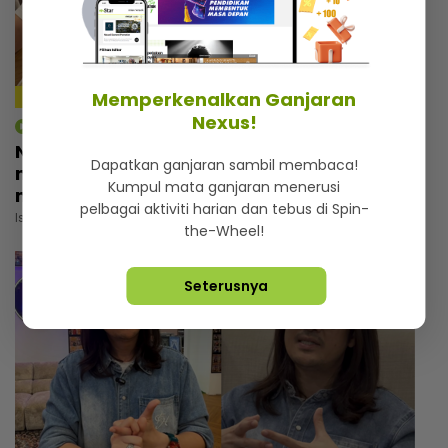
Memperkenalkan Ganjaran
3:02
Nexus!
mStar | Hiburan
Nadzmi Adhwa bagi bantuan bukan untuk
Dapatkan ganjaran sambil membaca!
menunjuk, niat cari pahala... Kongsi di
Kumpul mata ganjaran menerusi
media sosial elak fitnah
pelbagai aktiviti harian dan tebus di Spin-
Isnin, 03 Ogos 2026 5:30 PM
the-Wheel!
Seterusnya