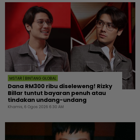
MSTAR | BINTANG GLOBAL
Dana RM300 ribu diseleweng! Rizky
Billar tuntut bayaran penuh atau
tindakan undang-undang
Khamis, 6 Ogos 2026 6:30 AM