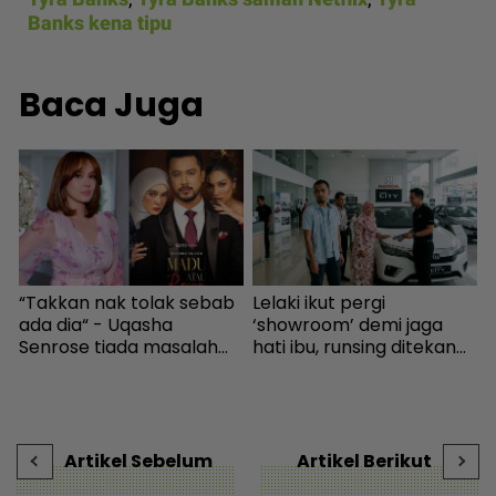
Banks kena tipu
Baca Juga
“Takkan nak tolak sebab
Lelaki ikut pergi
n
ada dia“ - Uqasha
‘showroom’ demi jaga
Senrose tiada masalah
hati ibu, runsing ditekan
s
bergandingan, hormat
beli kereta import walau
t
rezeki Aliff Aziz - Hiburan |
gaji bersih RM2,300 -
H
mStar
“Mana nak cekau duit?” -
Viral | mStar
Artikel Sebelum
Artikel Berikut