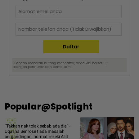
Dengan menekan butang mendaftar, anda kini bersetuju
dengan
peraturan dan terma
kami.
Popular@Spotlight
1
“Takkan nak tolak sebab ada dia“ -
Uqasha Senrose tiada masalah
bergandingan, hormat rezeki Aliff