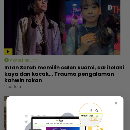
mStar | Hiburan
Intan Serah memilih calon suami, cari lelaki
kaya dan kacak... Trauma pengalaman
kahwin rakan
1 hari lalu
×