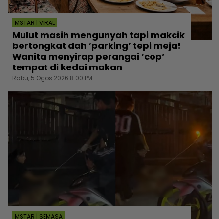
MSTAR | VIRAL
Mulut masih mengunyah tapi makcik
bertongkat dah ‘parking’ tepi meja!
Wanita menyirap perangai ‘cop’
tempat di kedai makan
Rabu, 5 Ogos 2026 8:00 PM
MSTAR | SEMASA