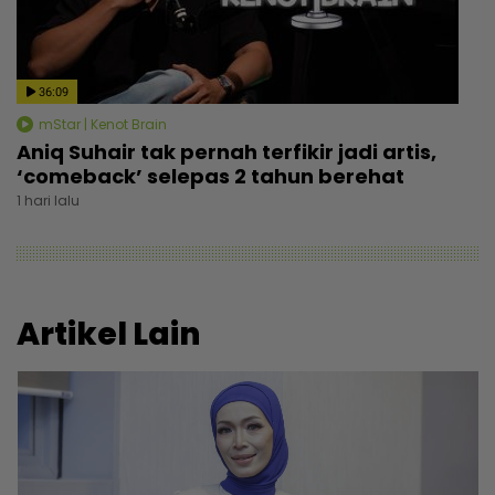
36:09
mStar | Kenot Brain
Aniq Suhair tak pernah terfikir jadi artis,
‘comeback’ selepas 2 tahun berehat
1 hari lalu
Artikel Lain