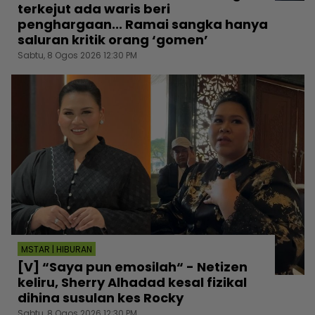
terkejut ada waris beri
penghargaan... Ramai sangka hanya
saluran kritik orang ‘gomen’
Sabtu, 8 Ogos 2026 12:30 PM
MSTAR | HIBURAN
[V] “Saya pun emosilah“ - Netizen
keliru, Sherry Alhadad kesal fizikal
dihina susulan kes Rocky
Sabtu, 8 Ogos 2026 12:30 PM