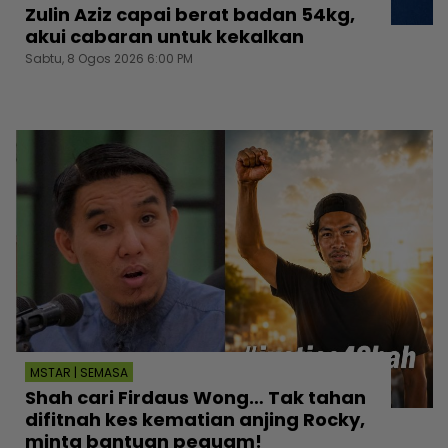
Zulin Aziz capai berat badan 54kg,
akui cabaran untuk kekalkan
Sabtu, 8 Ogos 2026 6:00 PM
MSTAR | SEMASA
Shah cari Firdaus Wong… Tak tahan
difitnah kes kematian anjing Rocky,
minta bantuan peguam!