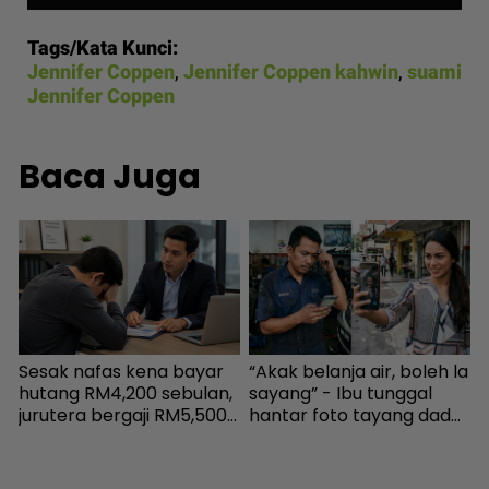
Tags/Kata Kunci:
Jennifer Coppen
,
Jennifer Coppen kahwin
,
suami
Jennifer Coppen
Baca Juga
Sesak nafas kena bayar
“Akak belanja air, boleh la
P
hutang RM4,200 sebulan,
sayang” - Ibu tunggal
b
jurutera bergaji RM5,500
hantar foto tayang dada,
p
kini mampu tersenyum...
cubaan goda mekanik
s
Jumpa cara baiki aliran
minta diskaun ‘timing
c
tunai - MYR | mStar
belt’ - Viral | mStar
s