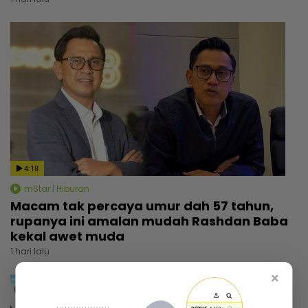
4:18
mStar | Hiburan
Macam tak percaya umur dah 57 tahun,
rupanya ini amalan mudah Rashdan Baba
kekal awet muda
1 hari lalu
×