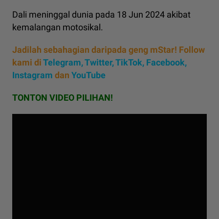
Dali meninggal dunia pada 18 Jun 2024 akibat
kemalangan motosikal.
Jadilah sebahagian daripada geng mStar! Follow
kami di
Telegram,
Twitter,
TikTok,
Facebook,
Instagram
dan
YouTube
TONTON VIDEO PILIHAN!