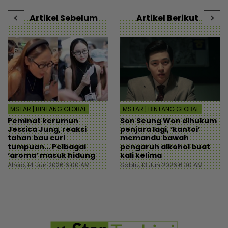
|
Artikel Sebelum
Artikel Berikut
MSTAR | BINTANG GLOBAL
MSTAR | BINTANG GLOBAL
Peminat kerumun
Son Seung Won dihukum
Jessica Jung, reaksi
penjara lagi, ‘kantoi’
tahan bau curi
memandu bawah
tumpuan... Pelbagai
pengaruh alkohol buat
‘aroma’ masuk hidung
kali kelima
Ahad, 14 Jun 2026 6:00 AM
Sabtu, 13 Jun 2026 6:30 AM