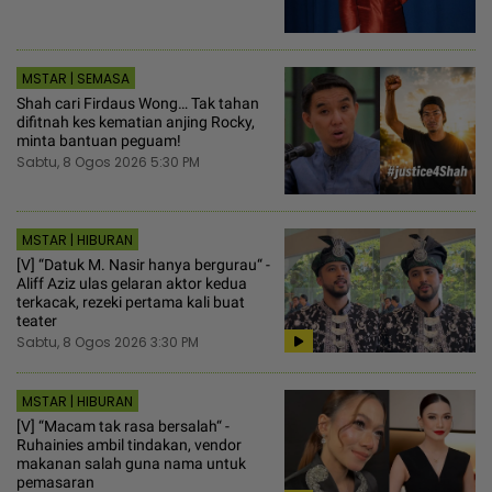
MSTAR | SEMASA
Shah cari Firdaus Wong… Tak tahan
difitnah kes kematian anjing Rocky,
minta bantuan peguam!
Sabtu, 8 Ogos 2026 5:30 PM
MSTAR | HIBURAN
[V] “Datuk M. Nasir hanya bergurau“ -
Aliff Aziz ulas gelaran aktor kedua
terkacak, rezeki pertama kali buat
teater
Sabtu, 8 Ogos 2026 3:30 PM
MSTAR | HIBURAN
[V] “Macam tak rasa bersalah“ -
Ruhainies ambil tindakan, vendor
makanan salah guna nama untuk
pemasaran