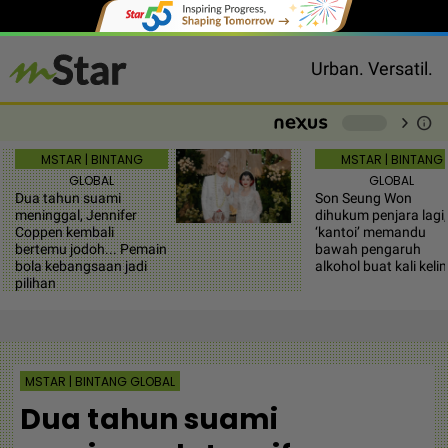
Urban. Versatil.
chevron_right
info
-
MSTAR | BINTANG
MSTAR | BINTANG
GLOBAL
GLOBAL
Dua tahun suami
Son Seung Won
meninggal, Jennifer
dihukum penjara lagi,
Coppen kembali
‘kantoi’ memandu
bertemu jodoh... Pemain
bawah pengaruh
bola kebangsaan jadi
alkohol buat kali keli
pilihan
MSTAR | BINTANG GLOBAL
Dua tahun suami