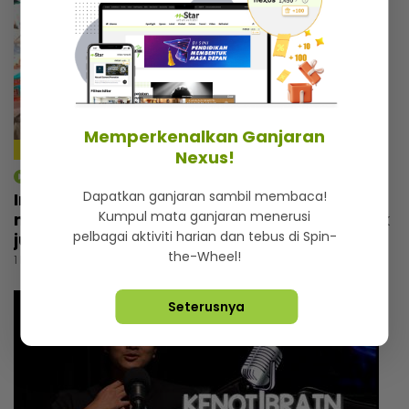
Memperkenalkan Ganjaran
4:14
Nexus!
mStar | Hiburan
Dapatkan ganjaran sambil membaca!
Irfan Zaini sibuk penggambaran di India,
Kumpul mata ganjaran menerusi
mak sampai nak buat ‘appointment’ untuk
pelbagai aktiviti harian dan tebus di Spin-
jumpa
the-Wheel!
1 hari lalu
Seterusnya