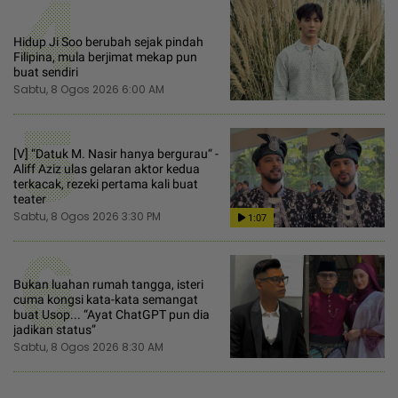
4
Hidup Ji Soo berubah sejak pindah
Filipina, mula berjimat mekap pun
buat sendiri
Sabtu, 8 Ogos 2026 6:00 AM
5
[V] “Datuk M. Nasir hanya bergurau“ -
Aliff Aziz ulas gelaran aktor kedua
terkacak, rezeki pertama kali buat
teater
Sabtu, 8 Ogos 2026 3:30 PM
1:07
6
Bukan luahan rumah tangga, isteri
cuma kongsi kata-kata semangat
buat Usop... “Ayat ChatGPT pun dia
jadikan status”
Sabtu, 8 Ogos 2026 8:30 AM