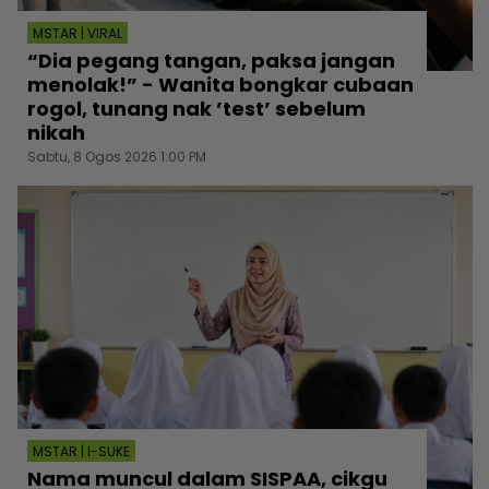
MSTAR | VIRAL
“Dia pegang tangan, paksa jangan
menolak!” - Wanita bongkar cubaan
rogol, tunang nak ’test’ sebelum
nikah
Sabtu, 8 Ogos 2026 1:00 PM
MSTAR | I-SUKE
Nama muncul dalam SISPAA, cikgu