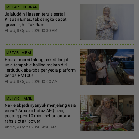
MSTAR | HIBURAN
Jalaluddin Hassan teruja sertai
Kilauan Emas, tak sangka dapat
‘green light’ Tok Ram
Ahad, 9 Ogos 2026 10:30 AM
MSTAR | VIRAL
Hasrat murni tolong pakcik lanjut
usia tempah e-hailing makan diri...
Terduduk tiba-tiba penyedia platform
denda RM100!
Ahad, 9 Ogos 2026 10:00 AM
MSTAR | FAMILI
Nak elak jadi nyanyuk menjelang usia
emas? Amalan hafaz Al-Quran,
pegang pen 10 minit sehari antara
rahsia otak ‘power’
Ahad, 9 Ogos 2026 9:30 AM