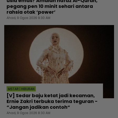
usia emas? Amalan hafaz Al-Quran,
pegang pen 10 minit sehari antara
rahsia otak ‘power’
Ahad, 9 Ogos 2026 9:30 AM
MSTAR | HIBURAN
[V] Sedar baju ketat jadi kecaman,
Ernie Zakri terbuka terima teguran -
“Jangan jadikan contoh“
Ahad, 9 Ogos 2026 8:30 AM