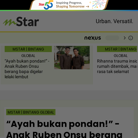
Urban. Versatil.
chevron_right
info
-
MSTAR | BINTANG
MSTAR | BINTANG
GLOBAL
GLOBAL
“Ayah bukan pondan!” -
Rihanna trauma insi
Anak Ruben Onsu
rumah ditembak, mas
berang bapa digelar
rasa tak selamat
lelaki lembut
MSTAR | BINTANG GLOBAL
“Ayah bukan pondan!” -
Anak Ruben Onsu berang