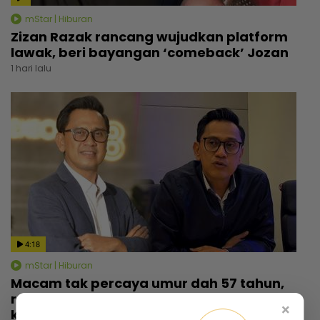
mStar | Hiburan
Zizan Razak rancang wujudkan platform
lawak, beri bayangan ‘comeback’ Jozan
1 hari lalu
4:18
mStar | Hiburan
Macam tak percaya umur dah 57 tahun,
rupanya ini amalan mudah Rashdan Baba
×
kekal awet muda