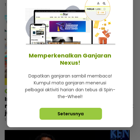
1 hari lalu
Memperkenalkan Ganjaran
Nexus!
Dapatkan ganjaran sambil membaca!
4:14
Kumpul mata ganjaran menerusi
pelbagai aktiviti harian dan tebus di Spin-
mStar | Hiburan
the-Wheel!
Irfan Zaini sibuk penggambaran di India,
mak sampai nak buat ‘appointment’ untuk
jumpa
Seterusnya
1 hari lalu