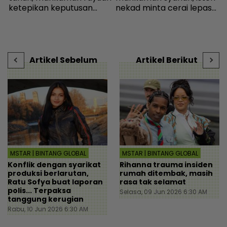
,
ketepikan keputusan
nekad minta cerai lepas
E
bebas - Sensasi | mStar
dituduh jadi punca nafkah
m
mentua terputus - Viral |
b
mStar
Artikel Sebelum
Artikel Berikut
MSTAR | BINTANG GLOBAL
MSTAR | BINTANG GLOBAL
Konflik dengan syarikat
Rihanna trauma insiden
produksi berlarutan,
rumah ditembak, masih
Ratu Sofya buat laporan
rasa tak selamat
polis... Terpaksa
Selasa, 09 Jun 2026 6:30 AM
tanggung kerugian
Rabu, 10 Jun 2026 6:30 AM