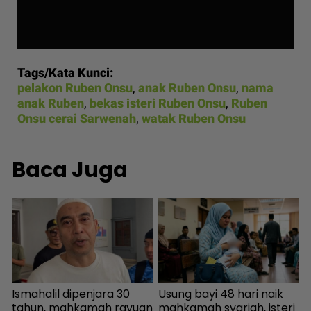
Tags/Kata Kunci:
pelakon Ruben Onsu
,
anak Ruben Onsu
,
nama
anak Ruben
,
bekas isteri Ruben Onsu
,
Ruben
Onsu cerai Sarwenah
,
watak Ruben Onsu
Baca Juga
a
Ismahalil dipenjara 30
Usung bayi 48 hari naik
tahun, mahkamah rayuan
mahkamah syariah, isteri
t