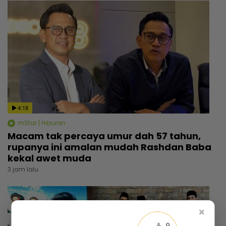
4:18
mStar | Hiburan
Macam tak percaya umur dah 57 tahun,
rupanya ini amalan mudah Rashdan Baba
kekal awet muda
3 jam lalu
×