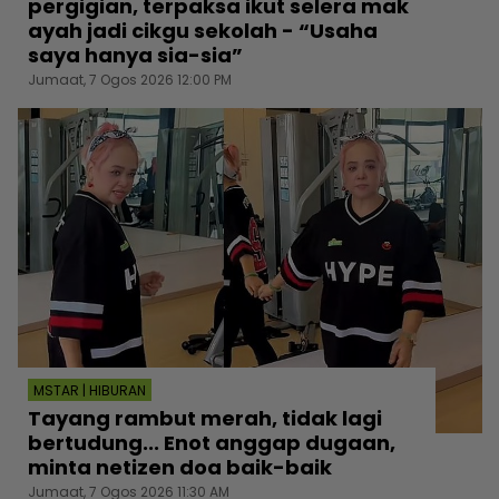
pergigian, terpaksa ikut selera mak
ayah jadi cikgu sekolah - “Usaha
saya hanya sia-sia”
Jumaat, 7 Ogos 2026 12:00 PM
MSTAR | HIBURAN
Tayang rambut merah, tidak lagi
bertudung... Enot anggap dugaan,
minta netizen doa baik-baik
Jumaat, 7 Ogos 2026 11:30 AM