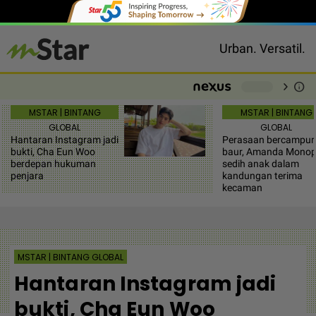
Urban. Versatil.
chevron_right
info
-
MSTAR | BINTANG
MSTAR | BINTANG
GLOBAL
GLOBAL
Hantaran Instagram jadi
Perasaan bercampur
bukti, Cha Eun Woo
baur, Amanda Mono
berdepan hukuman
sedih anak dalam
penjara
kandungan terima
kecaman
MSTAR | BINTANG GLOBAL
Hantaran Instagram jadi
bukti, Cha Eun Woo