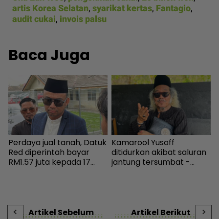
artis Korea Selatan
,
syarikat kertas
,
Fantagio
,
audit cukai
,
invois palsu
Baca Juga
Perdaya jual tanah, Datuk
Kamarool Yusoff
K
a
Red diperintah bayar
ditidurkan akibat saluran
h
RM1.57 juta kepada 17
jantung tersumbat -
a
pembeli - Hiburan |
Hiburan | mStar
I
i
mStar
i
t
-
Artikel Sebelum
Artikel Berikut