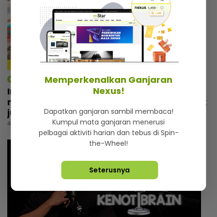
4:14
Memperkenalkan Ganjaran
mStar | Hiburan
Nexus!
Irfan Zaini sibuk penggambaran di India,
mak sampai nak buat ‘appointment’ untuk
jumpa
Dapatkan ganjaran sambil membaca!
Kumpul mata ganjaran menerusi
4 jam lalu
pelbagai aktiviti harian dan tebus di Spin-
the-Wheel!
Seterusnya