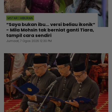
MSTAR | HIBURAN
“Saya bukan ibu... versi beliau ikonik“
- Mila Mohsin tak berniat ganti Tiara,
tampil cara sendiri
Jumaat, 7 Ogos 2026 12:30 PM