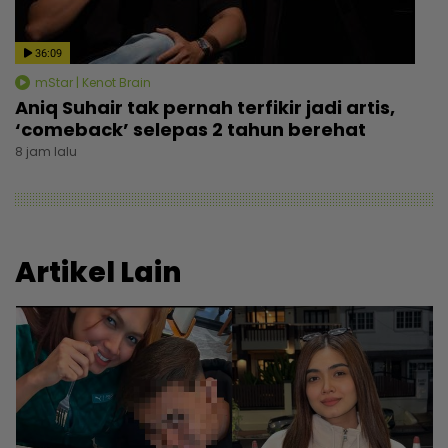
36:09
mStar | Kenot Brain
Aniq Suhair tak pernah terfikir jadi artis,
‘comeback’ selepas 2 tahun berehat
8 jam lalu
Artikel Lain