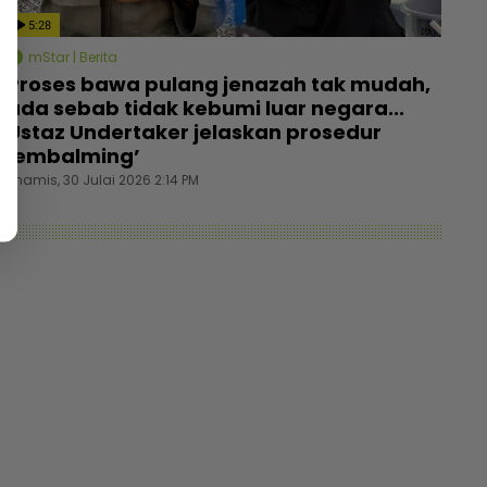
5:28
mStar | Berita
Proses bawa pulang jenazah tak mudah,
ada sebab tidak kebumi luar negara...
Ustaz Undertaker jelaskan prosedur
‘embalming’
Khamis, 30 Julai 2026 2:14 PM