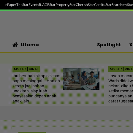
ePaper
TheStar
Events
R.AGE
StarProperty
StarCherish
StarCarsifu
StarSearch
myStar
Utama
Spotlight
X
MSTAR | VIRAL
MSTAR | VIRA
Ibu berubah sikap selepas
Layan maca
bapa meninggal... Hadiah
Waris didakw
kereta jadi bahan
nekan’ cikgu 
ungkitan, siap luah
ketika mema
penyesalan depan anak-
puncanya an
anak lain
catat tugasa