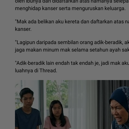
oleh ibunya dan didaftarkan atas namanya sele
menghidap kanser serta menguruskan keluarga.
"Mak ada belikan aku kereta dan daftarkan atas 
kanser.
"Lagipun daripada sembilan orang adik-beradik, aku
jaga makan minum mak selama setahun ayah sak
"Adik-beradik lain endah tak endah je, jadi mak a
luahnya di Thread.