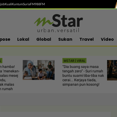
job
Kuali
Kuntum
SuriaFM
988FM
pose
Lokal
Global
Sukan
Travel
Video
L
MSTAR | VIRAL
m hamba!
“Dia buang saya masa
a ‘menekan-
tengah zero” - Suri rumah
balas mesej
buntu suami tiba-tiba nak
ndu,
cerai... Kerjaya tiada,
ak malas
simpanan pun kosong!
n rumah