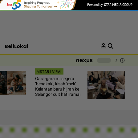
person
BeliLokal
chevron_right
info
-
MSTAR | VIRAL
Gara-gara mi segera
‘bengkak’, kisah ‘mek’
Kelantan baru hijrah ke
Selangor cuit hati ramai