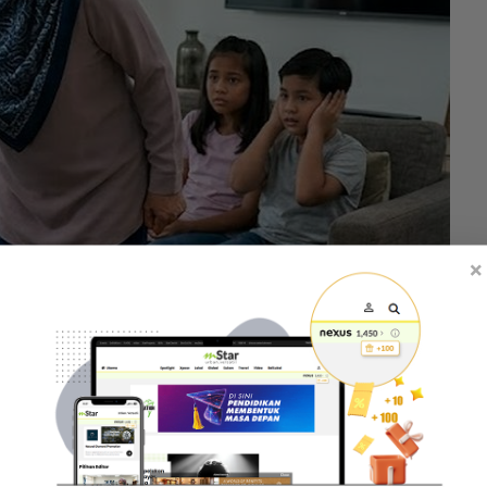
×
baik pada anak-anaknya. -Gambar hiasan AI