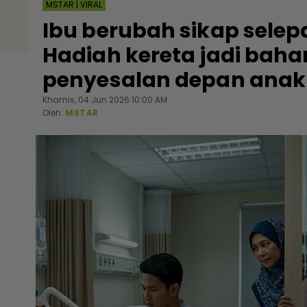
MSTAR | VIRAL
Ibu berubah sikap selep
Hadiah kereta jadi baha
penyesalan depan anak
Khamis, 04 Jun 2026 10:00 AM
Oleh:
MSTAR