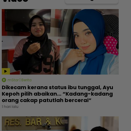
mStar | Berita
Dikecam kerana status ibu tunggal, Ayu
Kepoh pilih abaikan... “Kadang-kadang
orang cakap patutlah bercerai”
1 hari lalu