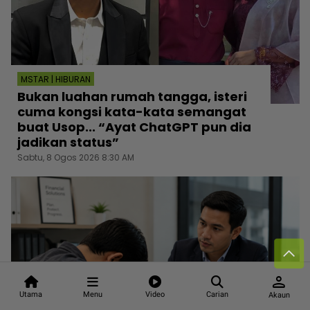
MSTAR | HIBURAN
Bukan luahan rumah tangga, isteri
cuma kongsi kata-kata semangat
buat Usop... “Ayat ChatGPT pun dia
jadikan status”
Sabtu, 8 Ogos 2026 8:30 AM
person
Utama
Menu
Video
Carian
Akaun