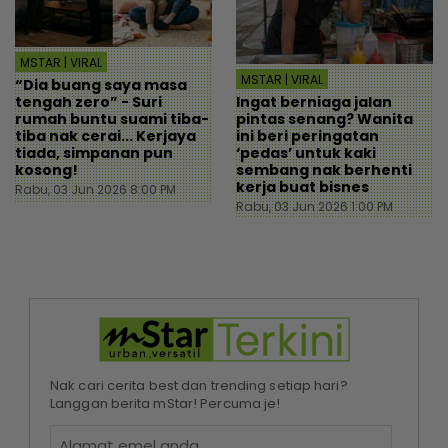
MSTAR | VIRAL
MSTAR | VIRAL
“Dia buang saya masa
Ingat berniaga jalan
tengah zero” - Suri
pintas senang? Wanita
rumah buntu suami tiba-
ini beri peringatan
tiba nak cerai... Kerjaya
‘pedas’ untuk kaki
tiada, simpanan pun
sembang nak berhenti
kosong!
kerja buat bisnes
Rabu, 03 Jun 2026 8:00 PM
Rabu, 03 Jun 2026 1:00 PM
Nak cari cerita best dan trending setiap hari?
Langgan berita mStar! Percuma je!