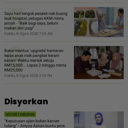
5
Sayu hati tengok pesakit nak buang
lauk hospital, petugas KKM minta
jamah - “Baik bagi saya, belum
makan dari pagi”
Sabtu, 8 Ogos 2026 7:00 AM
6
Bakal mentua ‘upgrade’ hantaran
lepas anak naik pangkat kerani
kanan! Waktu merisik setuju
RM15,000... Lepas 2 minggu minta
RM25,000
Sabtu, 8 Ogos 2026 2:00 PM
Disyorkan
MSTAR | HIBURAN
“Keputusan ujian bukan kanser
tulang“ - Amyza Aznan buntu jenis