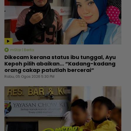
mStar | Berita
Dikecam kerana status ibu tunggal, Ayu
Kepoh pilih abaikan... “Kadang-kadang
orang cakap patutlah bercerai”
Rabu, 05 Ogos 2026 5:30 PM