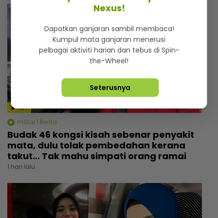
Nexus!
Dapatkan ganjaran sambil membaca!
Kumpul mata ganjaran menerusi
pelbagai aktiviti harian dan tebus di Spin-
the-Wheel!
Seterusnya
4:24
mStar | Berita
Budak 46 kongsi kisah sebenar penyakit
mata, dulu tolak pembedahan kerana
takut... Tak mahu simpati orang ramai
1 hari lalu