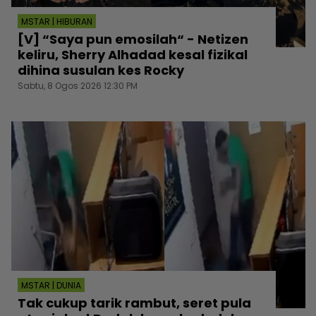
MSTAR | HIBURAN
[V] “Saya pun emosilah“ - Netizen
keliru, Sherry Alhadad kesal fizikal
dihina susulan kes Rocky
Sabtu, 8 Ogos 2026 12:30 PM
MSTAR | DUNIA
Tak cukup tarik rambut, seret pula