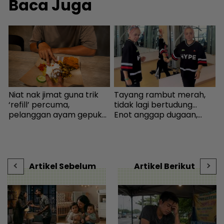
Baca Juga
Niat nak jimat guna trik
Tayang rambut merah,
S
‘refill’ percuma,
tidak lagi bertudung...
h
pelanggan ayam gepuk
Enot anggap dugaan,
j
insaf lepas tahu polisi
minta netizen doa baik-
k
kedai - “Saya kongsikan
baik - Hiburan | mStar
J
benda haram” - I-suke |
t
mStar
Artikel Sebelum
Artikel Berikut