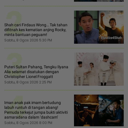
2
Shah cari Firdaus Wong… Tak tahan
difitnah kes kematian anjing Rocky,
minta bantuan peguam!
Sabtu, 8 Ogos 2026 5:30 PM
3
Puteri Sultan Pahang, Tengku Ilyana
Alia selamat disatukan dengan
Christopher Lionel Froggatt
Sabtu, 8 Ogos 2026 2:25 PM
4
Iman anak pak imam bertudung
labuh runtuh di tangan abang!
Pemuda terkejut jumpa bukti aktiviti
asmaradana dalam ‘dashcam’
Sabtu, 8 Ogos 2026 8:00 PM