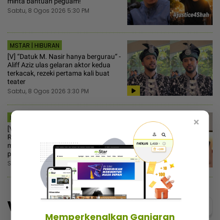
minta bantuan peguam!
Sabtu, 8 Ogos 2026 5:30 PM
MSTAR | HIBURAN
[V] “Datuk M. Nasir hanya bergurau“ -
Aliff Aziz ulas gelaran aktor kedua
terkacak, rezeki pertama kali buat
teater
Sabtu, 8 Ogos 2026 3:30 PM
MSTAR | HIBURAN
×
[V] “Macam tak rasa bersalah“ -
Ruhainies ambil tindakan, vendor
makanan salah guna nama untuk
pemasaran
Sabtu, 8 Ogos 2026 2:30 PM
Video
Menarik@video
Memperkenalkan Ganjaran