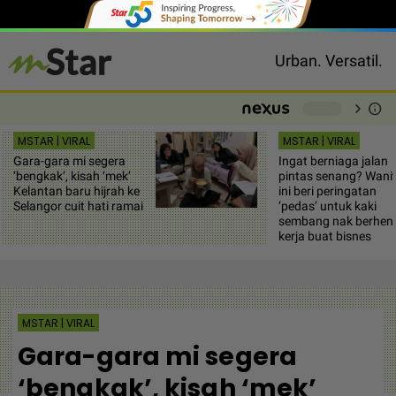
Urban. Versatil.
chevron_right
info
-
MSTAR | VIRAL
MSTAR | VIRAL
Gara-gara mi segera
Ingat berniaga jalan
‘bengkak’, kisah ‘mek’
pintas senang? Wani
Kelantan baru hijrah ke
ini beri peringatan
Selangor cuit hati ramai
‘pedas’ untuk kaki
sembang nak berhent
kerja buat bisnes
MSTAR | VIRAL
Gara-gara mi segera
‘bengkak’, kisah ‘mek’