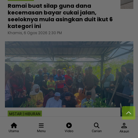
Ramai buat silap guna dana
kecemasan bayar cukai jalan,
seeloknya mula asingkan duit ikut 6
kategori ini
Khamis, 6 Ogos 2026 2:30 PM
MSTAR | HIBURAN
Jenazah ‘Cik Man‘ selamat
person
dikebumikan, 500 hadir beri
Utama
Menu
Video
Carian
Akaun
penghormatan terakhir