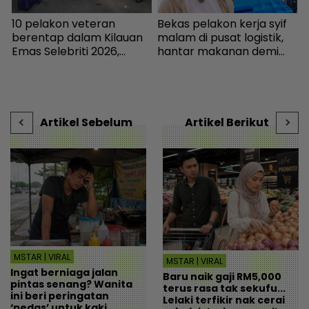
10 pelakon veteran
Bekas pelakon kerja syif
“
n
berentap dalam Kilauan
malam di pusat logistik,
k
Emas Selebriti 2026,
hantar makanan demi
s
sumbangan mingguan
kelangsungan hidup -
untuk artis memerlukan -
Bintang Global | mStar
K
Hiburan | mStar
h
Artikel Sebelum
Artikel Berikut
MSTAR | VIRAL
MSTAR | VIRAL
Ingat berniaga jalan
Baru naik gaji RM5,000
pintas senang? Wanita
terus rasa tak sekufu...
ini beri peringatan
Lelaki terfikir nak cerai
‘pedas’ untuk kaki