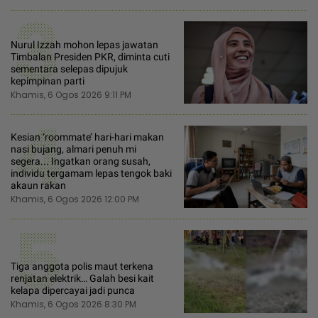
3
Nurul Izzah mohon lepas jawatan
Timbalan Presiden PKR, diminta cuti
sementara selepas dipujuk
kepimpinan parti
Khamis, 6 Ogos 2026 9:11 PM
4
Kesian ‘roommate’ hari-hari makan
nasi bujang, almari penuh mi
segera... Ingatkan orang susah,
individu tergamam lepas tengok baki
akaun rakan
Khamis, 6 Ogos 2026 12:00 PM
5
Tiga anggota polis maut terkena
renjatan elektrik… Galah besi kait
kelapa dipercayai jadi punca
Khamis, 6 Ogos 2026 8:30 PM