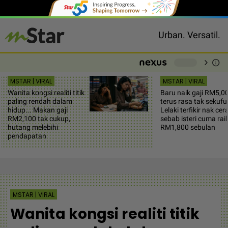
Urban. Versatil.
chevron_right
info
-
MSTAR | VIRAL
MSTAR | VIRAL
Wanita kongsi realiti titik
Baru naik gaji RM5,0
paling rendah dalam
terus rasa tak sekufu.
hidup... Makan gaji
Lelaki terfikir nak cera
RM2,100 tak cukup,
sebab isteri cuma rai
hutang melebihi
RM1,800 sebulan
pendapatan
MSTAR | VIRAL
Wanita kongsi realiti titik