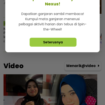
Jumaat, 7 Ogos 2026 6:00 AM
Nexus!
Dapatkan ganjaran sambil membaca!
Kumpul mata ganjaran menerusi
MSTAR | SEMASA
pelbagai aktiviti harian dan tebus di Spin-
Nurul Izzah lepas jawatan Timbalan
the-Wheel!
Presiden PKR, mahu fokus pengajian
lanjutan
Khamis, 6 Ogos 2026 10:55 PM
Seterusnya
Video
Menarik@video