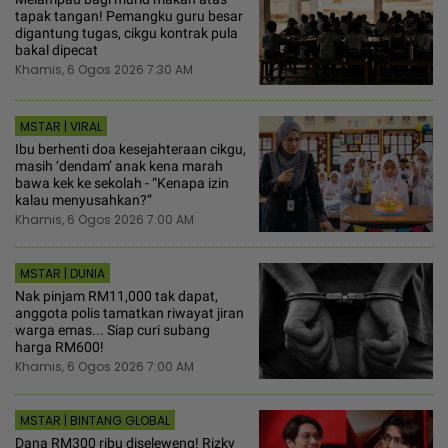
tapak tangan! Pemangku guru besar
digantung tugas, cikgu kontrak pula
bakal dipecat
Khamis, 6 Ogos 2026 7:30 AM
MSTAR | VIRAL
Ibu berhenti doa kesejahteraan cikgu,
masih ‘dendam’ anak kena marah
bawa kek ke sekolah - “Kenapa izin
kalau menyusahkan?”
Khamis, 6 Ogos 2026 7:00 AM
MSTAR | DUNIA
Nak pinjam RM11,000 tak dapat,
anggota polis tamatkan riwayat jiran
warga emas... Siap curi subang
harga RM600!
Khamis, 6 Ogos 2026 7:00 AM
MSTAR | BINTANG GLOBAL
Dana RM300 ribu diseleweng! Rizky