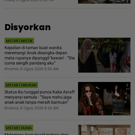
Disyorkan
MSTAR | MISTIK
Kejadian di taman buat wanita
meremang! Anak disangka depan
mata rupanya dipanggil ‘kawan’ - “Dia
cuma sengih pandang aku“
Khamis, 6 Ogos 2026 9:30 AM
MSTAR | HIBURAN
Status ibu tunggal punca Kaka Azraff
menyanyi semula - “Saya mahu jaga
anak-anak tanpa meraih bantuan“
Khamis, 6 Ogos 2026 8:30 AM
MSTAR | DUNIA
Melampau bagi murid makan atas