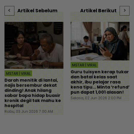
Artikel Sebelum
Artikel Berikut
MSTAR | VIRAL
Guru tuisyen kerap tukar
MSTAR | VIRAL
dan batal kelas saat
Darah menitik di lantai,
akhir, ibu pelajar rasa
najis bersembur dekat
kena tipu... Minta ‘refund’
dinding! Anak hilang
pun dapat 1,001 alasan!
sabar bapa hidap buasir
Selasa, 02 Jun 2026 2:00 PM
kronik degil tak mahu ke
hospital
Rabu, 03 Jun 2026 7:00 AM