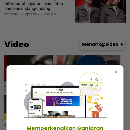
Billar tuntut bayaran penuh atau
tindakan undang-undang
Khamis, 6 Ogos 2026 6:30 AM
Video
Menarik@video
×
mStar | Berita
Memperkenalkan Ganjaran