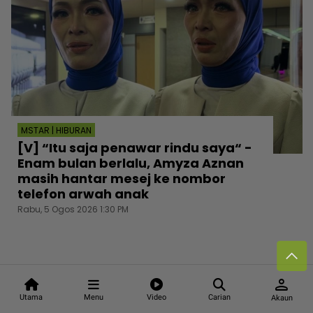
MSTAR | HIBURAN
[V] “Itu saja penawar rindu saya“ -
Enam bulan berlalu, Amyza Aznan
masih hantar mesej ke nombor
telefon arwah anak
Rabu, 5 Ogos 2026 1:30 PM
person
Follow media sosial kami
Utama
Menu
Video
Carian
Akaun