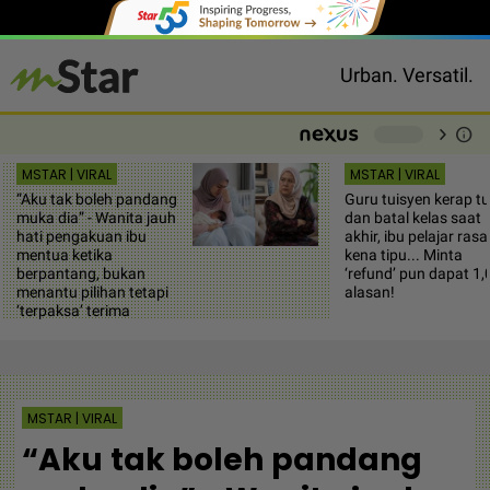
Urban. Versatil.
chevron_right
info
-
MSTAR | VIRAL
MSTAR | VIRAL
“Aku tak boleh pandang
Guru tuisyen kerap t
muka dia” - Wanita jauh
dan batal kelas saat
hati pengakuan ibu
akhir, ibu pelajar rasa
mentua ketika
kena tipu... Minta
berpantang, bukan
‘refund’ pun dapat 1,
menantu pilihan tetapi
alasan!
‘terpaksa’ terima
MSTAR | VIRAL
“Aku tak boleh pandang