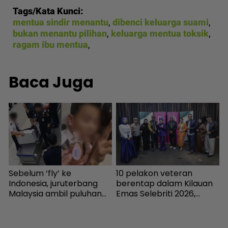
Tags/Kata Kunci:
mentua sindir menantu
,
dibenci keluarga suami
,
bukan menantu pilihan
,
keluarga mentua toksik
,
ragam ibu mentua
,
Baca Juga
Sebelum ‘fly’ ke
10 pelakon veteran
J
Indonesia, juruterbang
berentap dalam Kilauan
t
Malaysia ambil puluhan
Emas Selebriti 2026,
l
k
ribu bekalan dadah di
sumbangan mingguan
7
Ampang - Semasa |
untuk artis memerlukan -
mStar
Hiburan | mStar