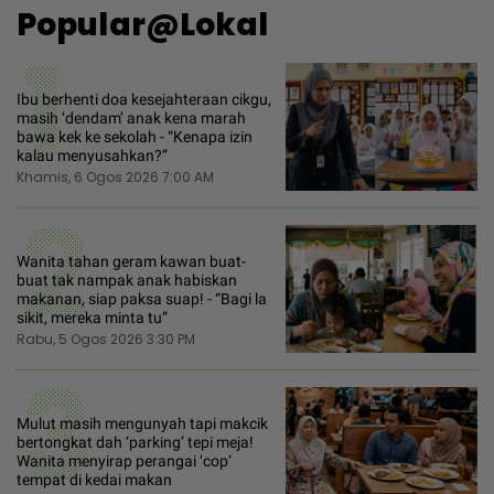
Popular@Lokal
1
Ibu berhenti doa kesejahteraan cikgu,
masih ‘dendam’ anak kena marah
bawa kek ke sekolah - “Kenapa izin
kalau menyusahkan?”
Khamis, 6 Ogos 2026 7:00 AM
2
Wanita tahan geram kawan buat-
buat tak nampak anak habiskan
makanan, siap paksa suap! - “Bagi la
sikit, mereka minta tu”
Rabu, 5 Ogos 2026 3:30 PM
3
Mulut masih mengunyah tapi makcik
bertongkat dah ‘parking’ tepi meja!
Wanita menyirap perangai ‘cop’
tempat di kedai makan