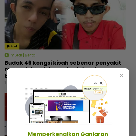
4:24
mStar | Berita
Budak 46 kongsi kisah sebenar penyakit
mata, dulu tolak pembedahan kerana
×
takut... Tak mahu simpati orang ramai
1 hari lalu
Memperkenalkan Ganjaran