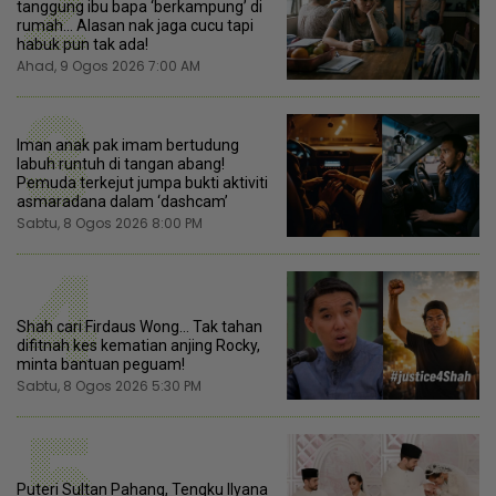
2
tanggung ibu bapa ‘berkampung’ di
rumah... Alasan nak jaga cucu tapi
habuk pun tak ada!
Ahad, 9 Ogos 2026 7:00 AM
3
Iman anak pak imam bertudung
labuh runtuh di tangan abang!
Pemuda terkejut jumpa bukti aktiviti
asmaradana dalam ‘dashcam’
Sabtu, 8 Ogos 2026 8:00 PM
4
Shah cari Firdaus Wong… Tak tahan
difitnah kes kematian anjing Rocky,
minta bantuan peguam!
Sabtu, 8 Ogos 2026 5:30 PM
5
Puteri Sultan Pahang, Tengku Ilyana