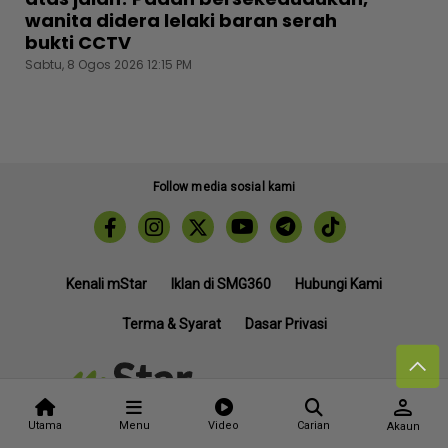
wanita didera lelaki baran serah
bukti CCTV
Sabtu, 8 Ogos 2026 12:15 PM
Follow media sosial kami
Kenali mStar
Iklan di SMG360
Hubungi Kami
Terma & Syarat
Dasar Privasi
person
Lebih hot, viral dan sensasi
Utama
Menu
Video
Carian
Akaun