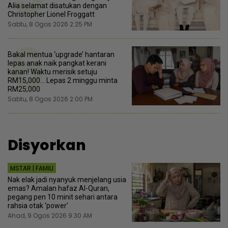
Alia selamat disatukan dengan
Christopher Lionel Froggatt
Sabtu, 8 Ogos 2026 2:25 PM
6
Bakal mentua ‘upgrade’ hantaran
lepas anak naik pangkat kerani
kanan! Waktu merisik setuju
RM15,000... Lepas 2 minggu minta
RM25,000
Sabtu, 8 Ogos 2026 2:00 PM
Disyorkan
MSTAR | FAMILI
Nak elak jadi nyanyuk menjelang usia
emas? Amalan hafaz Al-Quran,
pegang pen 10 minit sehari antara
rahsia otak ‘power’
Ahad, 9 Ogos 2026 9:30 AM