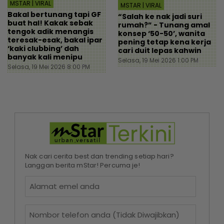
MSTAR | VIRAL
MSTAR | VIRAL
Bakal bertunang tapi GF
“Salah ke nak jadi suri
buat hal! Kakak sebak
rumah?” - Tunang amal
tengok adik menangis
konsep ‘50-50’, wanita
teresak-esak, bakal ipar
pening tetap kena kerja
‘kaki clubbing’ dah
cari duit lepas kahwin
banyak kali menipu
Selasa, 19 Mei 2026 1:00 PM
Selasa, 19 Mei 2026 8:00 PM
Nak cari cerita best dan trending setiap hari?
Langgan berita mStar! Percuma je!