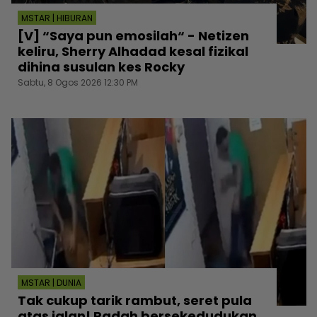
MSTAR | HIBURAN
[V] “Saya pun emosilah“ - Netizen
keliru, Sherry Alhadad kesal fizikal
dihina susulan kes Rocky
Sabtu, 8 Ogos 2026 12:30 PM
MSTAR | DUNIA
Tak cukup tarik rambut, seret pula
atas jalan! Padah bersekedudukan,