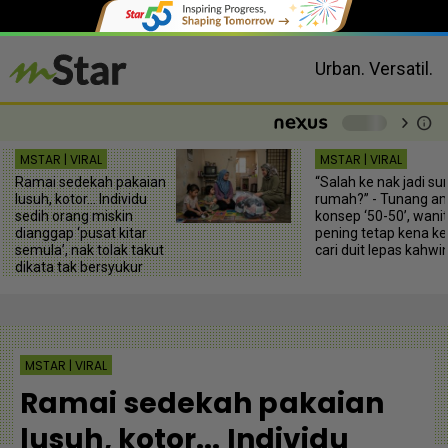
Urban. Versatil.
chevron_right
info
-
MSTAR | VIRAL
MSTAR | VIRAL
Ramai sedekah pakaian
“Salah ke nak jadi sur
lusuh, kotor... Individu
rumah?” - Tunang a
sedih orang miskin
konsep ‘50-50’, wani
dianggap ‘pusat kitar
pening tetap kena ke
semula’, nak tolak takut
cari duit lepas kahwi
dikata tak bersyukur
MSTAR | VIRAL
Ramai sedekah pakaian
lusuh, kotor... Individu