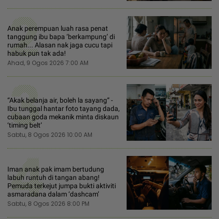
2
Anak perempuan luah rasa penat
tanggung ibu bapa ‘berkampung’ di
rumah... Alasan nak jaga cucu tapi
habuk pun tak ada!
Ahad, 9 Ogos 2026 7:00 AM
3
“Akak belanja air, boleh la sayang” -
Ibu tunggal hantar foto tayang dada,
cubaan goda mekanik minta diskaun
‘timing belt’
Sabtu, 8 Ogos 2026 10:00 AM
4
Iman anak pak imam bertudung
labuh runtuh di tangan abang!
Pemuda terkejut jumpa bukti aktiviti
asmaradana dalam ‘dashcam’
Sabtu, 8 Ogos 2026 8:00 PM