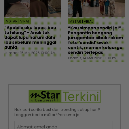
MSTAR | VIRAL
MSTAR | VIRAL
“Apabila aku lepas, bau
“Kau simpan sendiri je!” -
tu hilang” - Anak tak
Pengantin bengang
dapat lupa harum dahi
jurugambar sibuk rakam
ibu sebelum meninggal
foto ‘candid’ awek
dunia
cantik, momen keluarga
sendiri terlepas
Jumaat, 15 Mei 2026 10:00 AM
Khamis, 14 Mei 2026 8:00 PM
Nak cari cerita best dan trending setiap hari?
Langgan berita mStar! Percuma je!