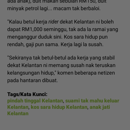
ada anak), duit makan sebulan RM150, duit
minyak petrol lagi... macam tak berbaloi.
"Kalau betul kerja
rider
dekat Kelantan ni boleh
dapat RM1,000 seminggu, tak ada la ramai yang
menganggur duduk sini. Kos sara hidup pun
rendah, gaji pun sama. Kerja lagi la susah.
"Sekiranya tak betul-betul ada kerja yang stabil
dekat Kelantan ni memang susah nak teruskan
kelangsungan hidup," komen beberapa netizen
pada hantaran dibuat.
Tags/Kata Kunci:
pindah tinggal Kelantan
,
suami tak mahu keluar
Kelantan
,
kos sara hidup Kelantan
,
anak jati
Kelantan