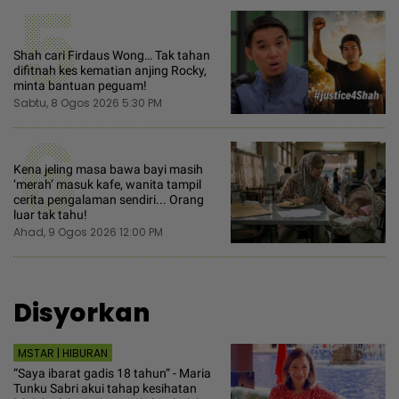
5
Shah cari Firdaus Wong… Tak tahan
difitnah kes kematian anjing Rocky,
minta bantuan peguam!
Sabtu, 8 Ogos 2026 5:30 PM
6
Kena jeling masa bawa bayi masih
‘merah’ masuk kafe, wanita tampil
cerita pengalaman sendiri... Orang
luar tak tahu!
Ahad, 9 Ogos 2026 12:00 PM
Disyorkan
MSTAR | HIBURAN
“Saya ibarat gadis 18 tahun“ - Maria
Tunku Sabri akui tahap kesihatan