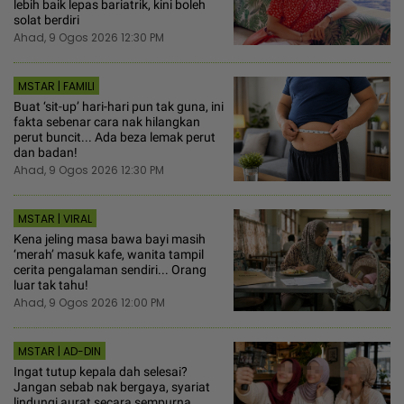
lebih baik lepas bariatrik, kini boleh
solat berdiri
Ahad, 9 Ogos 2026 12:30 PM
MSTAR | FAMILI
Buat ‘sit-up’ hari-hari pun tak guna, ini
fakta sebenar cara nak hilangkan
perut buncit... Ada beza lemak perut
dan badan!
Ahad, 9 Ogos 2026 12:30 PM
MSTAR | VIRAL
Kena jeling masa bawa bayi masih
‘merah’ masuk kafe, wanita tampil
cerita pengalaman sendiri... Orang
luar tak tahu!
Ahad, 9 Ogos 2026 12:00 PM
MSTAR | AD-DIN
Ingat tutup kepala dah selesai?
Jangan sebab nak bergaya, syariat
lindungi aurat secara sempurna