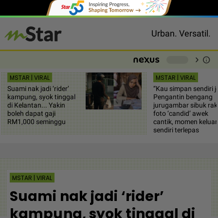
Urban. Versatil.
chevron_right
info
-
MSTAR | VIRAL
MSTAR | VIRAL
Suami nak jadi ‘rider’
“Kau simpan sendiri je
kampung, syok tinggal
Pengantin bengang
di Kelantan... Yakin
jurugambar sibuk ra
boleh dapat gaji
foto ‘candid’ awek
RM1,000 seminggu
cantik, momen kelua
sendiri terlepas
MSTAR | VIRAL
Suami nak jadi ‘rider’
kampung, syok tinggal di