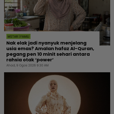
MSTAR | FAMILI
Nak elak jadi nyanyuk menjelang
usia emas? Amalan hafaz Al-Quran,
pegang pen 10 minit sehari antara
rahsia otak ‘power’
Ahad, 9 Ogos 2026 9:30 AM