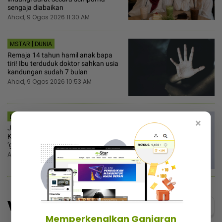
sengaja diabaikan
Ahad, 9 Ogos 2026 11:30 AM
MSTAR | DUNIA
Remaja 14 tahun hamil anak bapa
tiri! Ibu terduduk doktor sahkan usia
kandungan sudah 7 bulan
Ahad, 9 Ogos 2026 10:53 AM
MSTAR | HIBURAN
×
Jalaluddin Hassan teruja sertai
Kilauan Emas, tak sangka dapat
‘green light’ Tok Ram
Ahad, 9 Ogos 2026 10:30 AM
Video
Menarik@video
Memperkenalkan Ganjaran