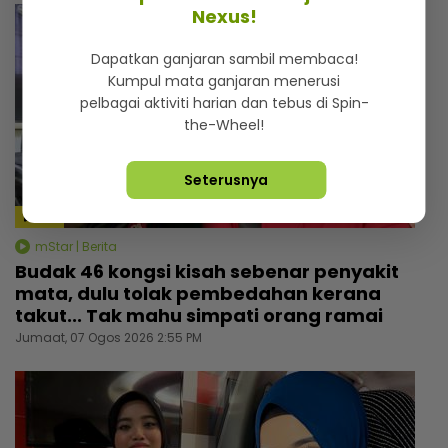
Nexus!
Dapatkan ganjaran sambil membaca!
Kumpul mata ganjaran menerusi
pelbagai aktiviti harian dan tebus di Spin-
the-Wheel!
Seterusnya
4:24
mStar | Berita
Budak 46 kongsi kisah sebenar penyakit
mata, dulu tolak pembedahan kerana
takut... Tak mahu simpati orang ramai
Jumaat, 07 Ogos 2026 2:55 PM