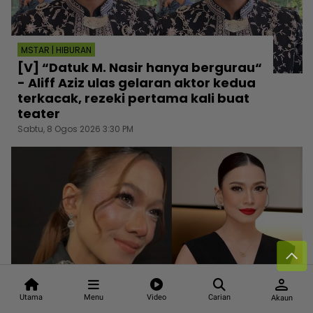
MSTAR | HIBURAN
[V] “Datuk M. Nasir hanya bergurau“
- Aliff Aziz ulas gelaran aktor kedua
terkacak, rezeki pertama kali buat
teater
Sabtu, 8 Ogos 2026 3:30 PM
person
Utama
Menu
Video
Carian
Akaun
MSTAR | HIBURAN