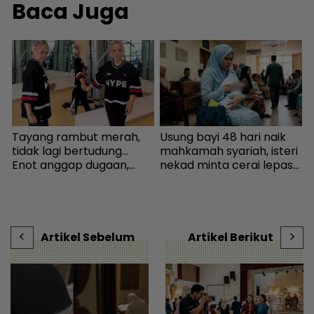
Baca Juga
Tayang rambut merah,
Usung bayi 48 hari naik
S
n
tidak lagi bertudung...
mahkamah syariah, isteri
h
Enot anggap dugaan,
nekad minta cerai lepas
j
minta netizen doa baik-
dituduh jadi punca nafkah
k
baik - Hiburan | mStar
mentua terputus - Viral |
J
mStar
t
Artikel Sebelum
Artikel Berikut