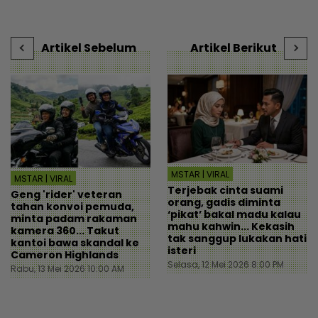
i
mStar
individu tergamam lepas
c
tengok baki akaun rakan
s
- Viral | mStar
|
Artikel Sebelum
Artikel Berikut
MSTAR | VIRAL
MSTAR | VIRAL
Terjebak cinta suami
Geng 'rider' veteran
orang, gadis diminta
tahan konvoi pemuda,
‘pikat’ bakal madu kalau
minta padam rakaman
mahu kahwin... Kekasih
kamera 360... Takut
tak sanggup lukakan hati
kantoi bawa skandal ke
isteri
Cameron Highlands
Selasa, 12 Mei 2026 8:00 PM
Rabu, 13 Mei 2026 10:00 AM