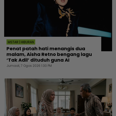
MSTAR | HIBURAN
Penat patah hati menangis dua
malam, Aisha Retno bengang lagu
‘Tak Adil’ dituduh guna AI
Jumaat, 7 Ogos 2026 1:30 PM