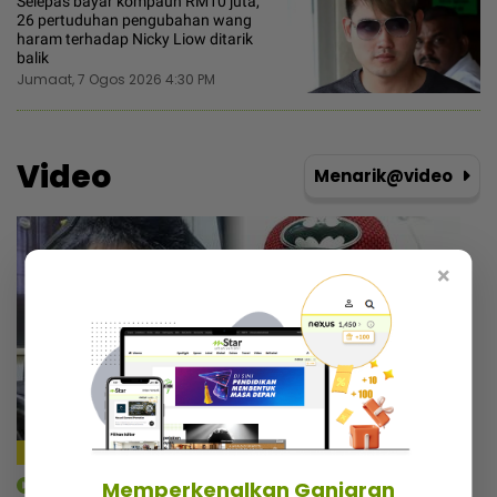
Selepas bayar kompaun RM10 juta,
26 pertuduhan pengubahan wang
haram terhadap Nicky Liow ditarik
balik
Jumaat, 7 Ogos 2026 4:30 PM
Video
Menarik@video
×
4:24
mStar | Berita
Memperkenalkan Ganjaran