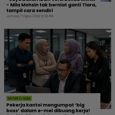
- Mila Mohsin tak berniat ganti Tiara,
tampil cara sendiri
Jumaat, 7 Ogos 2026 12:30 PM
MSTAR | I-SUKE
Pekerja kantoi mengumpat ‘big
boss’ dalam e-mel dibuang kerja!