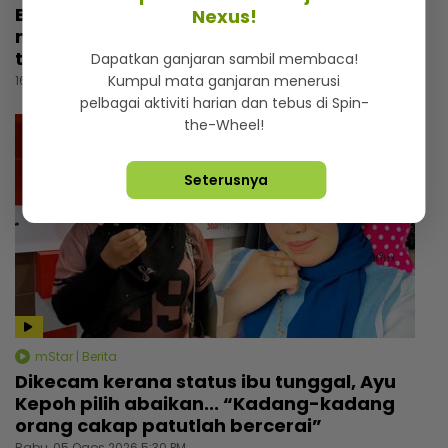
Budak 46 kongsi kisah sebenar penyakit
Nexus!
mata, dulu tolak pembedahan kerana
takut... Tak mahu simpati orang ramai
Dapatkan ganjaran sambil membaca!
Kumpul mata ganjaran menerusi
16 jam lalu
pelbagai aktiviti harian dan tebus di Spin-
the-Wheel!
Seterusnya
mStar | Berita
Dikecam kerana status ibu tunggal, Ayu
Kepoh pilih abaikan... “Kadang-kadang
orang cakap patutlah bercerai”
Rabu, 05 Ogos 2026 5:30 PM