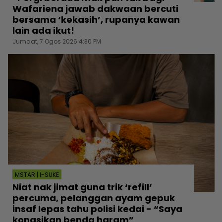
Wafariena jawab dakwaan bercuti
bersama ‘kekasih’, rupanya kawan
lain ada ikut!
Jumaat, 7 Ogos 2026 4:30 PM
MSTAR | I-SUKE
Niat nak jimat guna trik ‘refill’
percuma, pelanggan ayam gepuk
insaf lepas tahu polisi kedai - “Saya
kongsikan benda haram”