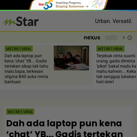
Urban. Versatil.
chevron_right
info
-
MSTAR | VIRAL
MSTAR | VIRAL
Dah ada laptop pun
Terjebak cinta suami
kena ‘chat’ YB... Gadis
orang, gadis diminta
tertekan sikap tak tahu
‘pikat’ bakal madu ka
malu bapa, terkesan
mahu kahwin... Keka
stigma B40 suka minta
tak sanggup lukakan
bantuan
hati isteri
MSTAR | VIRAL
Dah ada laptop pun kena
‘chat’ YB... Gadis tertekan