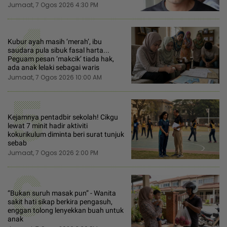
Jumaat, 7 Ogos 2026 4:30 PM
4
Kubur ayah masih ‘merah’, ibu
saudara pula sibuk fasal harta...
Peguam pesan ‘makcik’ tiada hak,
ada anak lelaki sebagai waris
Jumaat, 7 Ogos 2026 10:00 AM
5
Kejamnya pentadbir sekolah! Cikgu
lewat 7 minit hadir aktiviti
kokurikulum diminta beri surat tunjuk
sebab
Jumaat, 7 Ogos 2026 2:00 PM
6
“Bukan suruh masak pun” - Wanita
sakit hati sikap berkira pengasuh,
enggan tolong lenyekkan buah untuk
anak