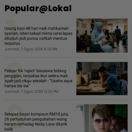
Popular@Lokal
1
Usung bayi 48 hari naik mahkamah
syariah, isteri nekad minta cerai lepas
dituduh jadi punca nafkah mentua
terputus
Jumaat, 7 Ogos 2026 8:00 PM
2
Pelajar 9A ‘reject’ biasiswa bidang
pergigian, terpaksa ikut selera mak
ayah jadi cikgu sekolah - “Usaha saya
hanya sia-sia”
Jumaat, 7 Ogos 2026 12:00 PM
3
Selepas bayar kompaun RM10 juta,
26 pertuduhan pengubahan wang
haram terhadap Nicky Liow ditarik
balik