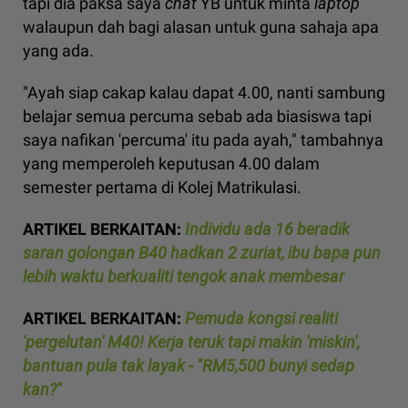
tapi dia paksa saya
chat
YB untuk minta
laptop
walaupun dah bagi alasan untuk guna sahaja apa
yang ada.
"Ayah siap cakap kalau dapat 4.00, nanti sambung
belajar semua percuma sebab ada biasiswa tapi
saya nafikan 'percuma' itu pada ayah," tambahnya
yang memperoleh keputusan 4.00 dalam
semester pertama di Kolej Matrikulasi.
ARTIKEL BERKAITAN:
Individu ada 16 beradik
saran golongan B40 hadkan 2 zuriat, ibu bapa pun
lebih waktu berkualiti tengok anak membesar
ARTIKEL BERKAITAN:
Pemuda kongsi realiti
'pergelutan' M40! Kerja teruk tapi makin 'miskin',
bantuan pula tak layak - "RM5,500 bunyi sedap
kan?"