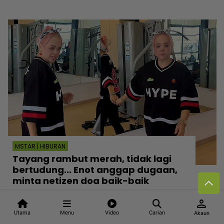
MSTAR | HIBURAN
Tayang rambut merah, tidak lagi
bertudung... Enot anggap dugaan,
minta netizen doa baik-baik
Jumaat, 7 Ogos 2026 11:30 AM
person
Utama
Menu
Video
Carian
Akaun