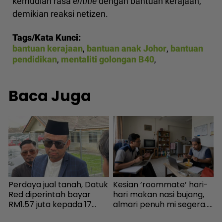
kemudian rasa
entitle
dengan bantuan kerajaan,"
demikian reaksi netizen.
Tags/Kata Kunci:
bantuan kerajaan
,
bantuan anak Johor
,
bantuan
pendidikan
,
mentaliti golongan B40
,
Baca Juga
Perdaya jual tanah, Datuk
Kesian ‘roommate’ hari-
P
a
Red diperintah bayar
hari makan nasi bujang,
b
RM1.57 juta kepada 17
almari penuh mi segera...
p
pembeli - Hiburan |
Ingatkan orang susah,
s