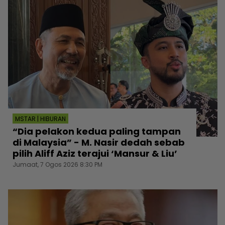
MSTAR | HIBURAN
“Dia pelakon kedua paling tampan
di Malaysia” - M. Nasir dedah sebab
pilih Aliff Aziz terajui ‘Mansur & Liu’
Jumaat, 7 Ogos 2026 8:30 PM