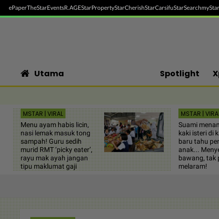
ePaper
TheStar
Events
R.AGE
StarProperty
StarCherish
StarCarsifu
StarSearch
myStar
Utama
Spotlight
X
MSTAR | VIRAL
MSTAR | VIRA
Menu ayam habis licin,
Suami menang
nasi lemak masuk tong
kaki isteri di 
sampah! Guru sedih
baru tahu pe
murid RMT ‘picky eater’,
anak... Meny
rayu mak ayah jangan
bawang, tak 
tipu maklumat gaji
melaram!