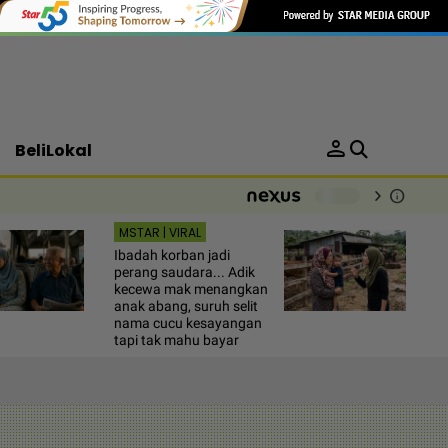
person
BeliLokal
chevron_right
info
-
MSTAR | VIRAL
Ibadah korban jadi
perang saudara... Adik
kecewa mak menangkan
anak abang, suruh selit
nama cucu kesayangan
tapi tak mahu bayar