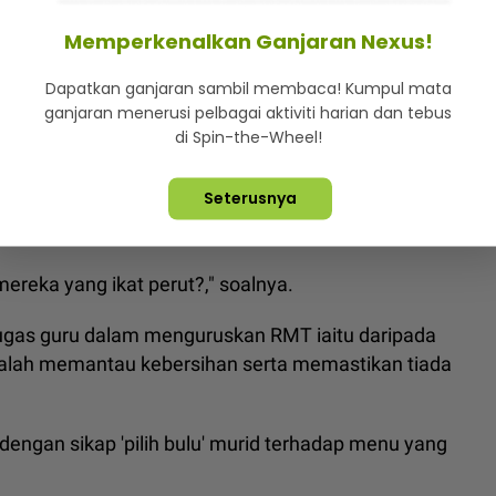
Memperkenalkan Ganjaran Nexus!
at bantuan RMT, cara si ibu 'psiko' pemikiran anak
Dapatkan ganjaran sambil membaca! Kumpul mata
ganjaran menerusi pelbagai aktiviti harian dan tebus
pengalaman melihat murid yang disenaraikan sebagai
di Spin-the-Wheel!
u sehingga RM10 sehari ke sekolah.
Seterusnya
api kalau berdasarkan rekod, pendapatan keluarga
ereka yang ikat perut?," soalnya.
ugas guru dalam menguruskan RMT iaitu daripada
lah memantau kebersihan serta memastikan tiada
dengan sikap 'pilih bulu' murid terhadap menu yang