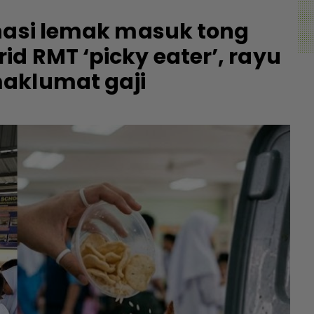
 nasi lemak masuk tong
d RMT ‘picky eater’, rayu
aklumat gaji