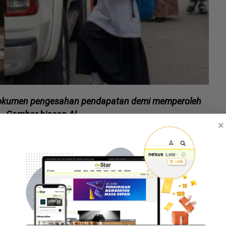
 dokumen pengesahan pendapatan demi memperoleh
. -Gambar hiasan AI
×
-kadang kami terfikir betul ke anak ini benar-benar
ra guru apabila melihat realiti di depan mata,"
a kaya manipulasi dokumen demi dapat bantuan...