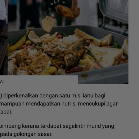
AI
perkenalkan dengan satu misi iaitu bagi
emampuan mendapatkan nutrisi mencukupi agar
apar.
i bimbang kerana terdapat segelintir murid yang
ipada golongan sasar.