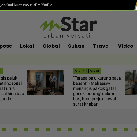
job
Kuali
Kuntum
SuriaFM
988FM
pose
Lokal
Global
Sukan
Travel
Video
L
MSTAR | VIRAL
is peluk
“Terasa baju kurung saya
katil hospital,
basah!” - Mahasiswi
nat urus
menangis pakcik gatal
esal hina bau
gosok ‘burung’ dalam
pandai
bas, buat projek bawah
surat khabar