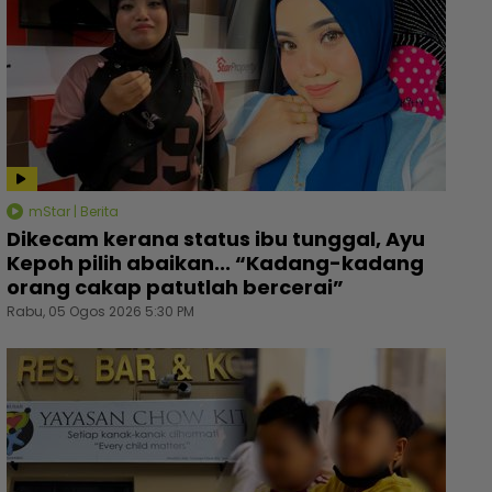
mStar | Berita
Dikecam kerana status ibu tunggal, Ayu
Kepoh pilih abaikan... “Kadang-kadang
orang cakap patutlah bercerai”
Rabu, 05 Ogos 2026 5:30 PM