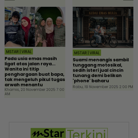
MSTAR | VIRAL
MSTAR | VIRAL
Pada usia emas masih
Suami menangis sambil
ligat atas jalan raya...
tunggang motosikal,
Wanita ini titip
sedih isteri jual cincin
penghargaan buat bapa,
tunang demi belikan
tak mengeluh pikul tugas
'phone' baharu
arwah menantu
Rabu, 19 November 2025 2:00 PM
Khamis, 20 November 2025 7:00
AM