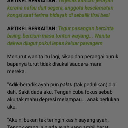
ARTIKEL BERKAITAN:
Terjebak kancah jenayah
kerana nafsu duit segera, anggota keselamatan
kongsi saat terima hidayah di sebalik tirai besi
ARTIKEL BERKAITAN:
Tegur pasangan bercinta
bising, bercium masa tonton wayang... Wanita
dakwa diugut pukul lepas keluar pawagam
Menurut wanita itu lagi, sikap dan perangai buruk
bapanya turut tidak disukai saudara-mara
mereka.
"Adik-beradik ayah pun
palau
(tak pedulikan) dia
dah. Sakit dada aku. Tengah cuba fokus sebab
aku tak mahu depresi melampau... anak perlukan
aku.
"Aku ni bukan tak teringin kasih sayang ayah.
Tengok orang lain ada ayah yang ambil berat,