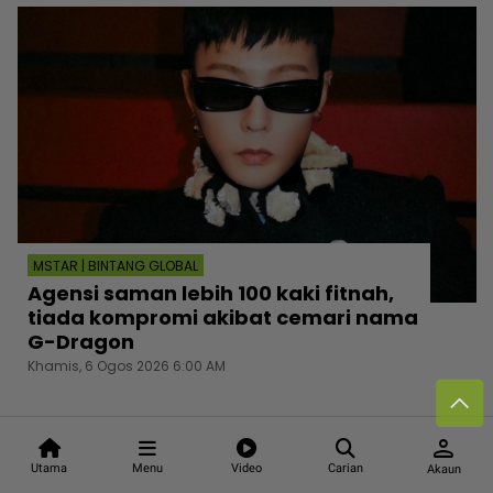
MSTAR | BINTANG GLOBAL
Agensi saman lebih 100 kaki fitnah,
tiada kompromi akibat cemari nama
G-Dragon
Khamis, 6 Ogos 2026 6:00 AM
person
Utama
Menu
Video
Carian
Akaun