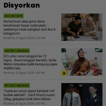
Disyorkan
MSTAR | MYR
Ramai buat silap guna dana
kecemasan bayar cukai jalan,
seeloknya mula asingkan duit ikut 6
kategori ini
Khamis, 6 Ogos 2026 2:30 PM
MSTAR | HIBURAN
[V] Lafaz cerai tangguh ke 12
Ogos...Suami enggan beralah, Syida
Melvin terpaksa balik kampung sejak
Aidilfitri lalu
Khamis, 6 Ogos 2026 1:45 PM
MSTAR | HIBURAN
“Cabaran untuk dapat kembali 'roh'
budak sekolah“ - Zarif Ghazzi susut
20kg, gelapkan kulit demi Abbas
Khamis, 6 Ogos 2026 1:00 PM