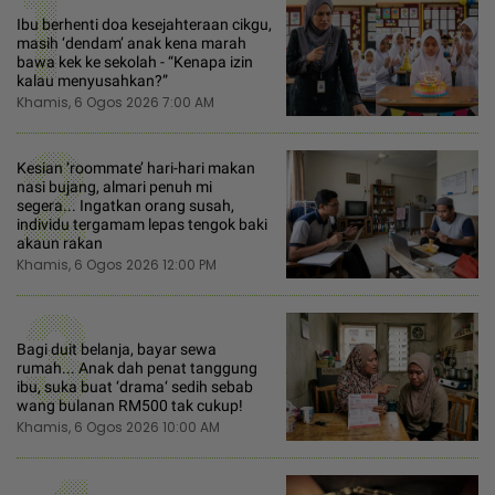
1
Ibu berhenti doa kesejahteraan cikgu,
masih ‘dendam’ anak kena marah
bawa kek ke sekolah - “Kenapa izin
kalau menyusahkan?”
Khamis, 6 Ogos 2026 7:00 AM
2
Kesian ‘roommate’ hari-hari makan
nasi bujang, almari penuh mi
segera... Ingatkan orang susah,
individu tergamam lepas tengok baki
akaun rakan
Khamis, 6 Ogos 2026 12:00 PM
3
Bagi duit belanja, bayar sewa
rumah... Anak dah penat tanggung
ibu, suka buat ‘drama‘ sedih sebab
wang bulanan RM500 tak cukup!
Khamis, 6 Ogos 2026 10:00 AM