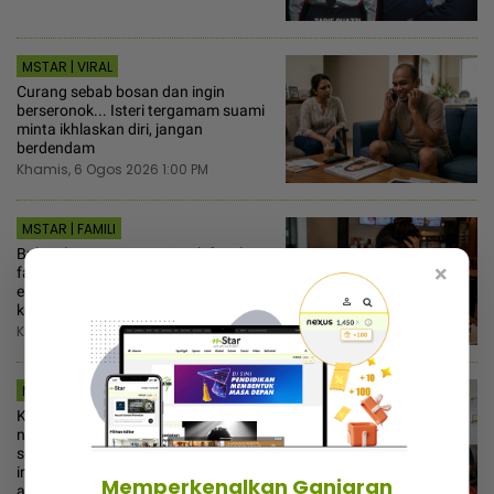
MSTAR | VIRAL
Curang sebab bosan dan ingin
berseronok... Isteri tergamam suami
minta ikhlaskan diri, jangan
berdendam
Khamis, 6 Ogos 2026 1:00 PM
MSTAR | FAMILI
Bukan lapar tapi emosi! Tak fasal-
×
fasal berat badan naik sebab ‘stress
eating’, ahli farmasi kongsi cara ‘kill’
ketagihan gula
Khamis, 6 Ogos 2026 12:30 PM
MSTAR | VIRAL
Kesian ‘roommate’ hari-hari makan
nasi bujang, almari penuh mi
segera... Ingatkan orang susah,
individu tergamam lepas tengok baki
Memperkenalkan Ganjaran
akaun rakan