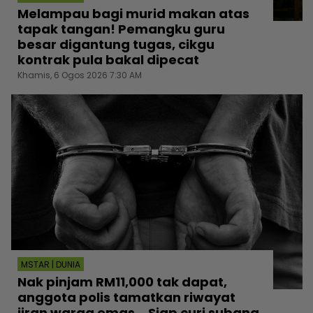
Melampau bagi murid makan atas
tapak tangan! Pemangku guru
besar digantung tugas, cikgu
kontrak pula bakal dipecat
Khamis, 6 Ogos 2026 7:30 AM
MSTAR | DUNIA
Nak pinjam RM11,000 tak dapat,
anggota polis tamatkan riwayat
jiran warga emas... Siap curi subang