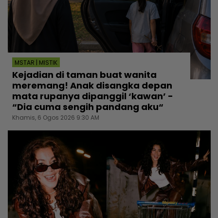
MSTAR | MISTIK
Kejadian di taman buat wanita
meremang! Anak disangka depan
mata rupanya dipanggil ‘kawan’ -
“Dia cuma sengih pandang aku“
Khamis, 6 Ogos 2026 9:30 AM