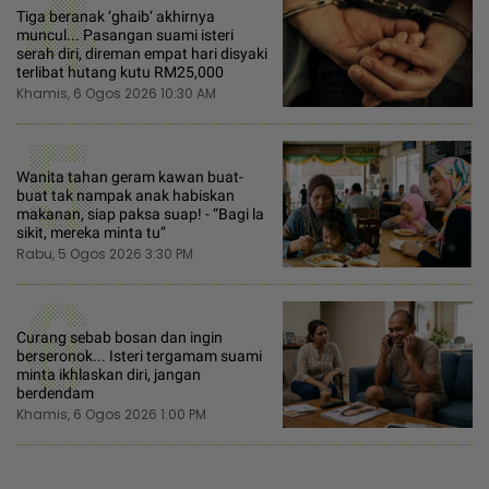
4
Tiga beranak ‘ghaib‘ akhirnya
muncul... Pasangan suami isteri
serah diri, direman empat hari disyaki
terlibat hutang kutu RM25,000
Khamis, 6 Ogos 2026 10:30 AM
5
Wanita tahan geram kawan buat-
buat tak nampak anak habiskan
makanan, siap paksa suap! - “Bagi la
sikit, mereka minta tu”
Rabu, 5 Ogos 2026 3:30 PM
6
Curang sebab bosan dan ingin
berseronok... Isteri tergamam suami
minta ikhlaskan diri, jangan
berdendam
Khamis, 6 Ogos 2026 1:00 PM