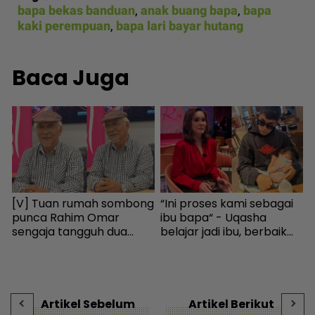
bapa bekas banduan
,
anak buang bapa
,
bapa
kaki perempuan
,
bapa lari bayar hutang
Baca Juga
[V] Tuan rumah sombong
“Ini proses kami sebagai
S
punca Rahim Omar
ibu bapa“ - Uqasha
I
sengaja tangguh dua
belajar jadi ibu, berbaik
M
tahun tak bayar sewa -
dengan Kamal demi anak
r
Hiburan | mStar
- Hiburan | mStar
-
Artikel Sebelum
Artikel Berikut