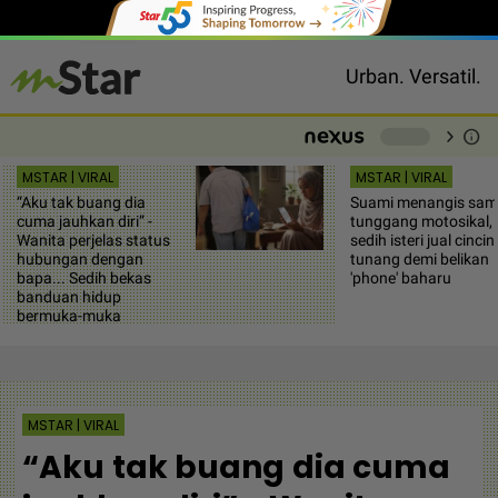
Urban. Versatil.
chevron_right
info
-
MSTAR | VIRAL
MSTAR | VIRAL
“Aku tak buang dia
Suami menangis samb
cuma jauhkan diri” -
tunggang motosikal,
Wanita perjelas status
sedih isteri jual cincin
hubungan dengan
tunang demi belikan
bapa... Sedih bekas
'phone' baharu
banduan hidup
bermuka-muka
MSTAR | VIRAL
“Aku tak buang dia cuma