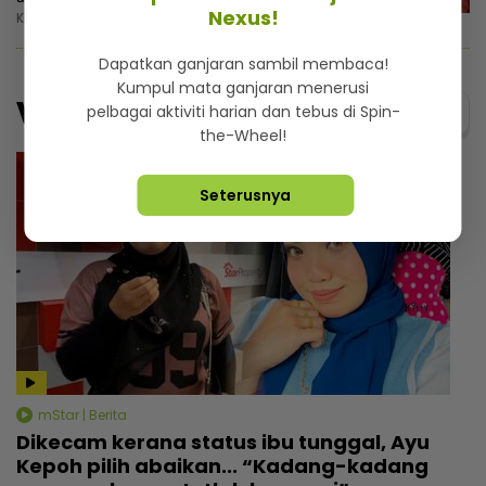
Nexus!
Khamis, 6 Ogos 2026 12:00 PM
Dapatkan ganjaran sambil membaca!
Kumpul mata ganjaran menerusi
Video
Menarik@video
pelbagai aktiviti harian dan tebus di Spin-
the-Wheel!
Seterusnya
mStar | Berita
Dikecam kerana status ibu tunggal, Ayu
Kepoh pilih abaikan... “Kadang-kadang