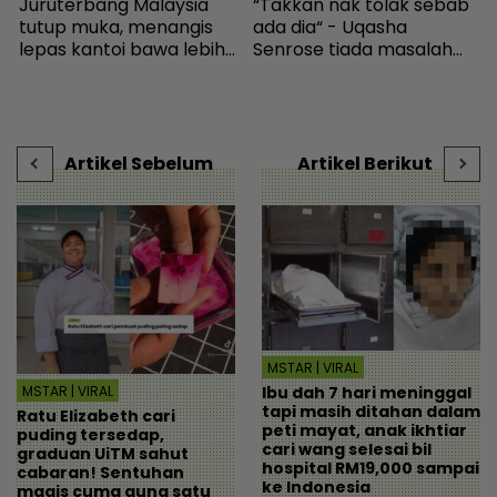
g
Juruterbang Malaysia
“Takkan nak tolak sebab
1
tutup muka, menangis
ada dia“ - Uqasha
b
lepas kantoi bawa lebih
Senrose tiada masalah
E
70,000 pil ekstasi -
bergandingan, hormat
Semasa | mStar
rezeki Aliff Aziz - Hiburan |
u
mStar
H
Artikel Sebelum
Artikel Berikut
MSTAR | VIRAL
Ibu dah 7 hari meninggal
MSTAR | VIRAL
tapi masih ditahan dalam
Ratu Elizabeth cari
peti mayat, anak ikhtiar
puding tersedap,
cari wang selesai bil
graduan UiTM sahut
hospital RM19,000 sampai
cabaran! Sentuhan
ke Indonesia
magis cuma guna satu