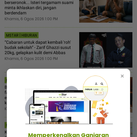
berseronok... Isteri tergamam suami
minta ikhlaskan diri, jangan
berdendam
Khamis, 6 Ogos 2026 1:00 PM
MSTAR | HIBURAN
“Cabaran untuk dapat kembali 'roh'
budak sekolah“ - Zarif Ghazzi susut
20kg, gelapkan kulit demi Abbas
Khamis, 6 Ogos 2026 1:00 PM
×
MSTAR | FAMILI
Bukan lapar tapi emosi! Tak fasal-
fasal berat badan naik sebab ‘stress
eating’, ahli farmasi kongsi cara ‘kill’
ketagihan gula
Khamis, 6 Ogos 2026 12:30 PM
MSTAR | VIRAL
Kesian ‘roommate’ hari-hari makan
Memperkenalkan Ganjaran