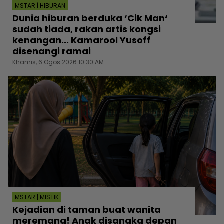
MSTAR | HIBURAN
Dunia hiburan berduka ‘Cik Man‘
sudah tiada, rakan artis kongsi
kenangan... Kamarool Yusoff
disenangi ramai
Khamis, 6 Ogos 2026 10:30 AM
MSTAR | MISTIK
Kejadian di taman buat wanita
meremang! Anak disangka depan