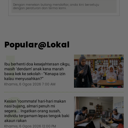
Dengan menekan butang mendaftar, anda kini bersetuju
dengan
peraturan dan terma
kami.
Popular@Lokal
1
Ibu berhenti doa kesejahteraan cikgu,
masih ‘dendam’ anak kena marah
bawa kek ke sekolah - “Kenapa izin
kalau menyusahkan?”
Khamis, 6 Ogos 2026 7:00 AM
2
Kesian ‘roommate’ hari-hari makan
nasi bujang, almari penuh mi
segera... Ingatkan orang susah,
individu tergamam lepas tengok baki
akaun rakan
Khamis, 6 Ogos 2026 12:00 PM