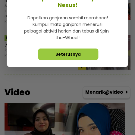
nasi bujang, almari penuh mi
Nexus!
segera... Ingatkan orang susah,
individu tergamam lepas tengok baki
akaun rakan
Dapatkan ganjaran sambil membaca!
Khamis, 6 Ogos 2026 12:00 PM
Kumpul mata ganjaran menerusi
pelbagai aktiviti harian dan tebus di Spin-
the-Wheel!
MSTAR | HIBURAN
[V] Syida Melvin tidak suci, tangguh
lafaz cerai 12 Ogos ini
Seterusnya
Khamis, 6 Ogos 2026 11:45 AM
Video
Menarik@video