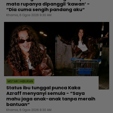
mata rupanya dipanggil ‘kawan’ -
“Dia cuma sengih pandang aku“
Khamis, 6 Ogos 2026 9:30 AM
MSTAR | HIBURAN
Status ibu tunggal punca Kaka
Azraff menyanyi semula - “Saya
mahu jaga anak-anak tanpa meraih
bantuan“
Khamis, 6 Ogos 2026 8:30 AM