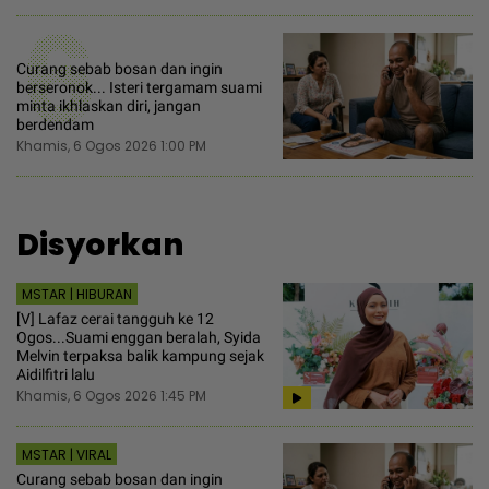
6
Curang sebab bosan dan ingin
berseronok... Isteri tergamam suami
minta ikhlaskan diri, jangan
berdendam
Khamis, 6 Ogos 2026 1:00 PM
Disyorkan
MSTAR | HIBURAN
[V] Lafaz cerai tangguh ke 12
Ogos...Suami enggan beralah, Syida
Melvin terpaksa balik kampung sejak
Aidilfitri lalu
Khamis, 6 Ogos 2026 1:45 PM
MSTAR | VIRAL
Curang sebab bosan dan ingin