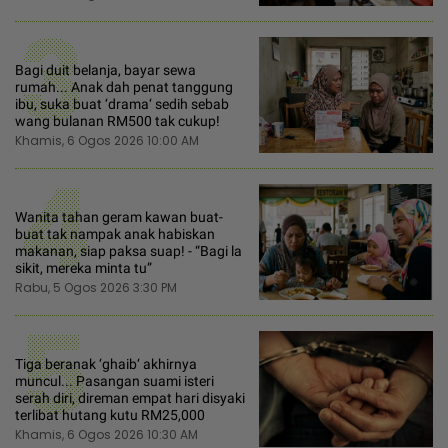
3
Bagi duit belanja, bayar sewa
rumah... Anak dah penat tanggung
ibu, suka buat ‘drama‘ sedih sebab
wang bulanan RM500 tak cukup!
Khamis, 6 Ogos 2026 10:00 AM
4
Wanita tahan geram kawan buat-
buat tak nampak anak habiskan
makanan, siap paksa suap! - “Bagi la
sikit, mereka minta tu”
Rabu, 5 Ogos 2026 3:30 PM
5
Tiga beranak ‘ghaib‘ akhirnya
muncul... Pasangan suami isteri
serah diri, direman empat hari disyaki
terlibat hutang kutu RM25,000
Khamis, 6 Ogos 2026 10:30 AM