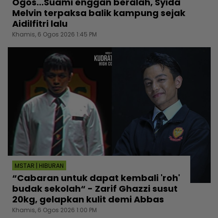
Ogos...Suami enggan beralah, Syida
Melvin terpaksa balik kampung sejak
Aidilfitri lalu
Khamis, 6 Ogos 2026 1:45 PM
MSTAR | HIBURAN
“Cabaran untuk dapat kembali 'roh'
budak sekolah“ - Zarif Ghazzi susut
20kg, gelapkan kulit demi Abbas
Khamis, 6 Ogos 2026 1:00 PM