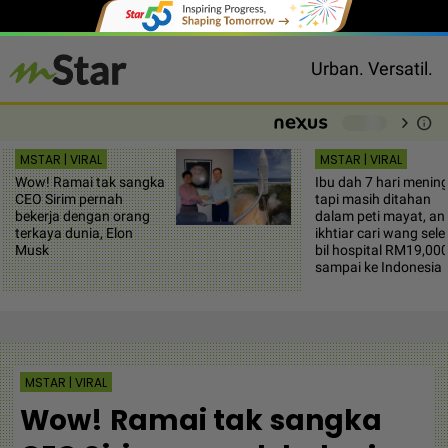
Urban. Versatil.
chevron_right
info
-
MSTAR | VIRAL
MSTAR | VIRAL
Wow! Ramai tak sangka
Ibu dah 7 hari menin
CEO Sirim pernah
tapi masih ditahan
bekerja dengan orang
dalam peti mayat, an
terkaya dunia, Elon
ikhtiar cari wang sele
Musk
bil hospital RM19,00
sampai ke Indonesia
MSTAR | VIRAL
Wow! Ramai tak sangka