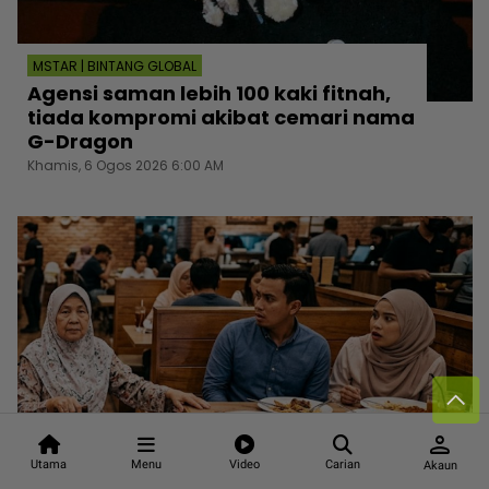
MSTAR | BINTANG GLOBAL
Agensi saman lebih 100 kaki fitnah,
tiada kompromi akibat cemari nama
G-Dragon
Khamis, 6 Ogos 2026 6:00 AM
person
Utama
Menu
Video
Carian
Akaun
MSTAR | VIRAL