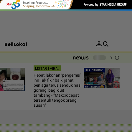
person
BeliLokal
chevron_right
info
-
MSTAR | VIRAL
Hebat lakonan ‘pengemis’
ini! Tak fikir baik, jahat
peniaga terus senduk nasi
goreng, bagi duit
tambang - “Makcik cepat
tersentuh tengok orang
susah”