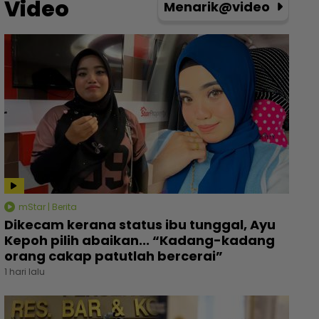
Video
Menarik@video
mStar | Berita
Dikecam kerana status ibu tunggal, Ayu
Kepoh pilih abaikan... “Kadang-kadang
orang cakap patutlah bercerai”
1 hari lalu