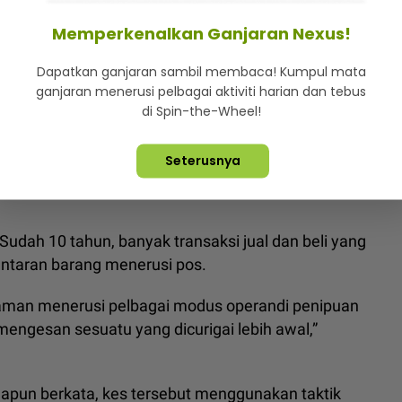
Memperkenalkan Ganjaran Nexus!
Dapatkan ganjaran sambil membaca! Kumpul mata
ganjaran menerusi pelbagai aktiviti harian dan tebus
jukkan suspek di bangunan di lokasi kejadian.
di Spin-the-Wheel!
am hidupnya, dia menjelaskan segalanya bermula
Seterusnya
a harga lebih murah menerusi sebuah laman web jual
 Sudah 10 tahun, banyak transaksi jual dan beli yang
antaran barang menerusi pos.
aman menerusi pelbagai modus operandi penipuan
 mengesan sesuatu yang dicurigai lebih awal,”
napun berkata, kes tersebut menggunakan taktik