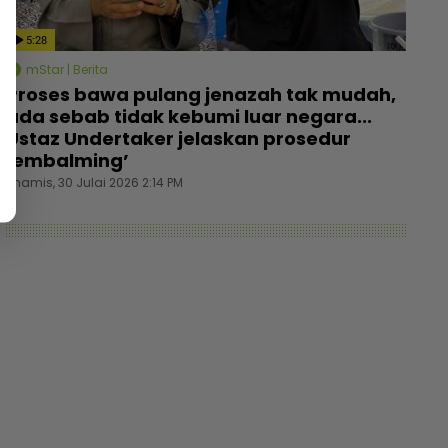
5:28
mStar | Berita
Proses bawa pulang jenazah tak mudah,
ada sebab tidak kebumi luar negara...
Ustaz Undertaker jelaskan prosedur
‘embalming’
Khamis, 30 Julai 2026 2:14 PM