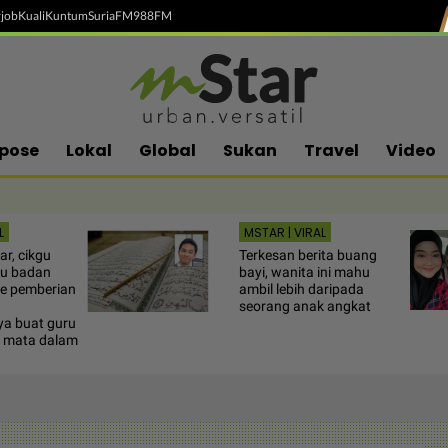
job
Kuali
Kuntum
SuriaFM
988FM
pose
Lokal
Global
Sukan
Travel
Video
L
MSTAR | VIRAL
r, cikgu
Terkesan berita buang
tu badan
bayi, wanita ini mahu
ate pemberian
ambil lebih daripada
seorang anak angkat
a buat guru
ir mata dalam