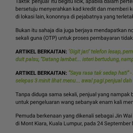
Taktik 'penjual' itu begitu licik, apabila dalam 
bersetuju menyerahkan kad kredit dan memberi
di lokasi lain, kononnya di pejabatnya yang terletak
Bukan itu sahaja dia juga berjaya mendapatkan
sekali guna (OTP) untuk proses pembayaran tidak 
ARTIKEL BERKAITAN:
‘Gigit jari’ telefon lesap
duit palsu, “Datang lambat... isteri bertudung, n
ARTIKEL BERKAITAN:
“Saya rasa tak sedap hati” -
selepas 3 minit lihat menu... awal pagi penjual da
Tanpa diduga sama sekali, penjual yang nampak 
untuk pengeluaran wang sebanyak enam kali men
Pemuda berkenaan yang dikenali sebagai Jin Wai b
di Mont Kiara, Kuala Lumpur, pada 24 September l