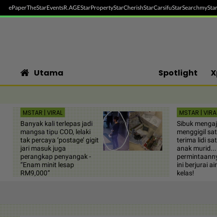
ePaper
TheStar
Events
R.AGE
StarProperty
StarCherish
StarCarsifu
StarSearch
myStar
Utama
Spotlight
X
MSTAR | VIRAL
MSTAR | VIRA
Banyak kali terlepas jadi
Sibuk mengaja
mangsa tipu COD, lelaki
menggigil sa
tak percaya ‘postage’ gigit
terima lidi s
jari masuk juga
anak murid...
perangkap penyangak -
permintaanny
“Enam minit lesap
ini berjurai a
RM9,000”
kelas!