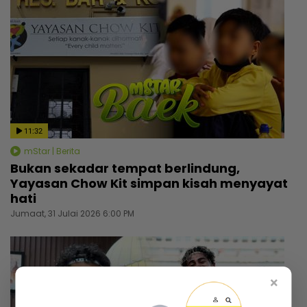
11:32
mStar | Berita
Bukan sekadar tempat berlindung,
Yayasan Chow Kit simpan kisah menyayat
hati
Jumaat, 31 Julai 2026 6:00 PM
×