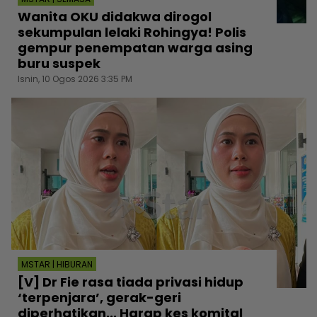
Wanita OKU didakwa dirogol
sekumpulan lelaki Rohingya! Polis
gempur penempatan warga asing
buru suspek
Isnin, 10 Ogos 2026 3:35 PM
MSTAR | HIBURAN
[V] Dr Fie rasa tiada privasi hidup
‘terpenjara’, gerak-geri
diperhatikan... Harap kes komital