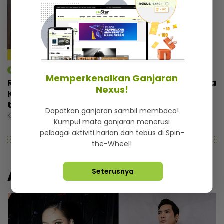
4:59
mStar | Berita
Memperkenalkan Ganjaran
Rezeki wajah seiras Lamine Yamal, pemuda
Nexus!
Kelantan tak sia-siakan peluang... Banyak
tawaran reviu, ramai nak bergambar
Dapatkan ganjaran sambil membaca!
Khamis, 30 Julai 2026 5:00 PM
Kumpul mata ganjaran menerusi
pelbagai aktiviti harian dan tebus di Spin-
the-Wheel!
Artikel Lain
Seterusnya