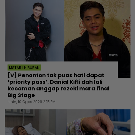
MSTAR | HIBURAN
[V] Penonton tak puas hati dapat
‘priority pass’, Danial Kifli dah lali
kecaman anggap rezeki mara final
Big Stage
Isnin, 10 Ogos 2026 2:15 PM