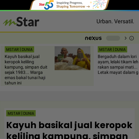
Urban. Versatil.
chevron_right
info
-
MSTAR | DUNIA
MSTAR | DUNIA
Kayuh basikal jual
Bergaduh dalam lori
keropok keliling
ayam, lelaki tikam leh
kampung, simpan duit
rakan sampai mati...
sejak 1983... Warga
Letak mayat dalam g
emas bakal tunai haji
tahun ini
MSTAR | DUNIA
Kayuh basikal jual keropok
keliling kampung, simpan