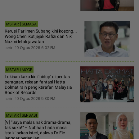
MSTAR | SEMASA
Kerusi Parlimen Subang kini kosong...
Wong Chen ikut jejak Rafizi dan Nik
Nazmi letak jawatan
Isnin, 10 Ogos 2026 6:02 PM
MSTAR | MODE
Lukisan kaku kini ‘hidup’ di pentas
peragaan, rekaan fantasi Hatta
Dolmat raih pengiktirafan Malaysia
Book of Records
Isnin, 10 Ogos 2026 5:30 PM
MSTAR | SENSASI
[V] “Saya malas nak drama-drama,
tak suka!” – Nubhan tiada masa
‘stalk’ bekas isteri, dakwa Dr Fie
langgar perjanjian