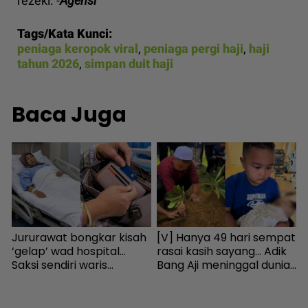
rezeki. -
Agensi
Tags/Kata Kunci:
peniaga keropok viral
,
peniaga pergi haji
,
haji
tahun 2026
,
simpan duit haji
Baca Juga
Jururawat bongkar kisah
[V] Hanya 49 hari sempat
[
u
‘gelap’ wad hospital...
rasai kasih sayang… Adik
d
Saksi sendiri waris
Bang Aji meninggal dunia
–
selongkar beg si mati cari
tersedak susu ketika tidur
‘
kad ATM! - “Masa hidup
- Semasa | mStar
D
seorang pun tak datang”
-