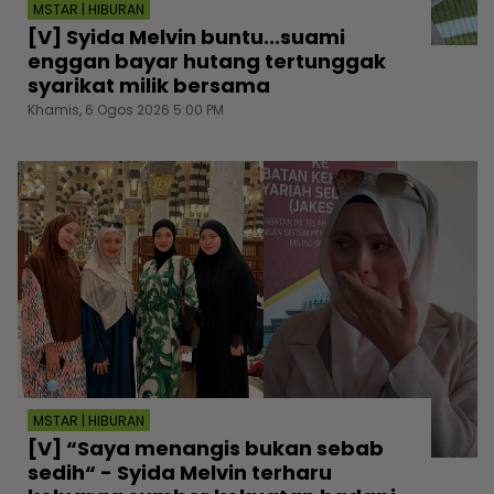
MSTAR | HIBURAN
[V] Syida Melvin buntu...suami
enggan bayar hutang tertunggak
syarikat milik bersama
Khamis, 6 Ogos 2026 5:00 PM
MSTAR | HIBURAN
[V] “Saya menangis bukan sebab
sedih“ - Syida Melvin terharu