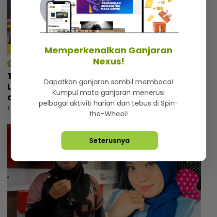
Memperkenalkan Ganjaran
Nexus!
mStar | Hiburan
Tebalkan muka jual air kopi, Man Raja
Dapatkan ganjaran sambil membaca!
Lawak cemburu bila tengok pelawak lain
Kumpul mata ganjaran menerusi
ada perniagaan
pelbagai aktiviti harian dan tebus di Spin-
1 hari lalu
the-Wheel!
Seterusnya