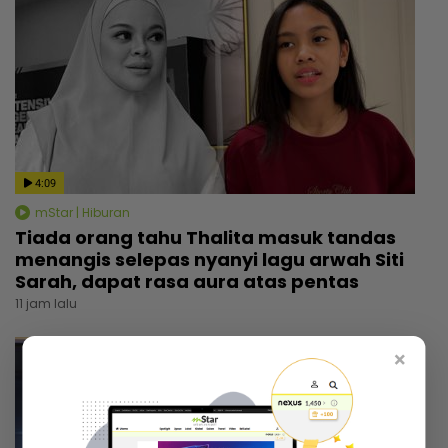
4:09
mStar | Hiburan
Tiada orang tahu Thalita masuk tandas
menangis selepas nyanyi lagu arwah Siti
Sarah, dapat rasa aura atas pentas
11 jam lalu
×