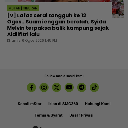
MSTAR | HIBURAN
[V] Lafaz cerai tangguh ke 12
Ogos...Suami enggan beralah, Syida
Melvin terpaksa balik kampung sejak
Aidilfitri lalu
Khamis, 6 Ogos 2026 1:45 PM
Follow media sosial kami
Kenali mStar
Iklan di SMG360
Hubungi Kami
Terma & Syarat
Dasar Privasi