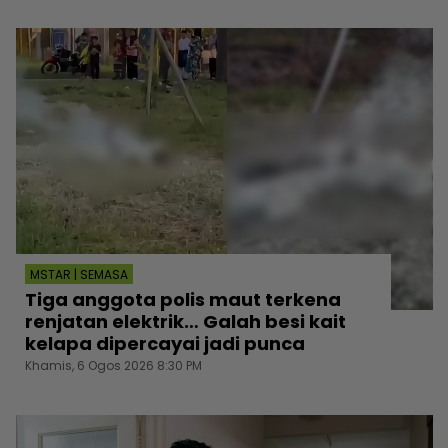
MSTAR | SEMASA
Tiga anggota polis maut terkena
renjatan elektrik… Galah besi kait
kelapa dipercayai jadi punca
Khamis, 6 Ogos 2026 8:30 PM