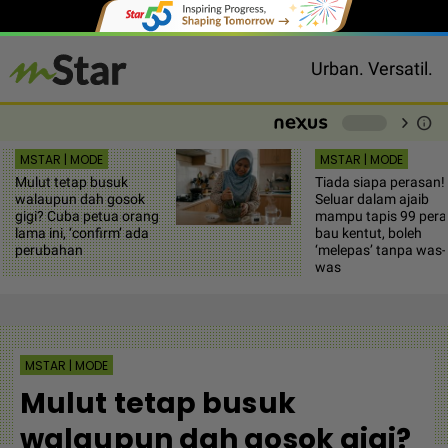
Urban. Versatil.
chevron_right
info
-
MSTAR | MODE
MSTAR | MODE
Mulut tetap busuk
Tiada siapa perasan!
walaupun dah gosok
Seluar dalam ajaib
gigi? Cuba petua orang
mampu tapis 99 pera
lama ini, ‘confirm’ ada
bau kentut, boleh
perubahan
‘melepas’ tanpa was-
was
MSTAR | MODE
Mulut tetap busuk
walaupun dah gosok gigi?