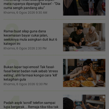
mata rupanya dipanggil ‘kawan’ - “Dia
cuma sengih pandang aku“
Khamis, 6 Ogos 2026 9:30 AM
2
Ramai buat silap guna dana
kecemasan bayar cukai jalan,
seeloknya mula asingkan duit ikut 6
kategori ini
Khamis, 6 Ogos 2026 2:30 PM
3
Bukan lapar tapi emosi! Tak fasal-
fasal berat badan naik sebab ‘stress
eating’, ahli farmasi kongsi cara ‘kill’
ketagihan gula
Khamis, 6 Ogos 2026 12:30 PM
4
Padah asyik ‘scroll’ telefon sampai
lupa bergerak... Remaja tiba-tiba tak