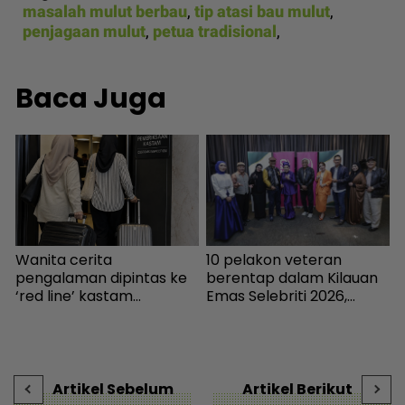
masalah mulut berbau
,
tip atasi bau mulut
,
penjagaan mulut
,
petua tradisional
,
Baca Juga
Wanita cerita
10 pelakon veteran
B
n
pengalaman dipintas ke
berentap dalam Kilauan
m
‘red line’ kastam
Emas Selebriti 2026,
Indonesia... Rupanya
sumbangan mingguan
k
gerak-geri dipantau
untuk artis memerlukan -
B
sebaik turun pesawat! -
Hiburan | mStar
Destinasi | mStar
Artikel Sebelum
Artikel Berikut