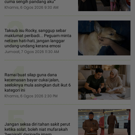
cuma sengih pandang aku“
Khamis, 6 Ogos 2026 9:30 AM
3
Taksub isu Rocky, sanggup sebar
maklumat peribadi... Peguam minta
netizen hati-hati, jangan langgar
undang-undang kerana emosi
Jumaat, 7 Ogos 2026 11:30 AM
4
Ramai buat silap guna dana
kecemasan bayar cukai jalan,
seeloknya mula asingkan duit ikut 6
kategori ini
Khamis, 6 Ogos 2026 2:30 PM
5
Jangan seksa diri tahan sakit perut
ketika solat, boleh niat mufarakah
‘berpisah’ daripada imam