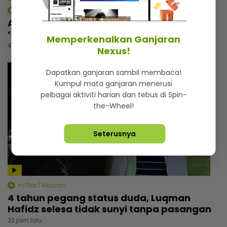
mStar | Kenot Brain
Aniq Suhair tak pernah terfikir jadi artis,
‘comeback’ selepas 2 tahun berehat
Memperkenalkan Ganjaran
4 jam lalu
Nexus!
Dapatkan ganjaran sambil membaca!
Kumpul mata ganjaran menerusi
pelbagai aktiviti harian dan tebus di Spin-
the-Wheel!
Seterusnya
mStar | Hiburan
4 tahun pegang status duda, Luqman
Hafidz selesa tidak sunyi tanpa pasangan
22 jam lalu