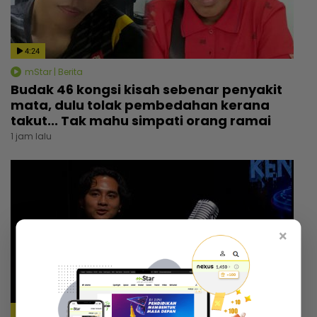
4:24
mStar | Berita
Budak 46 kongsi kisah sebenar penyakit
mata, dulu tolak pembedahan kerana
takut... Tak mahu simpati orang ramai
1 jam lalu
×
36:09