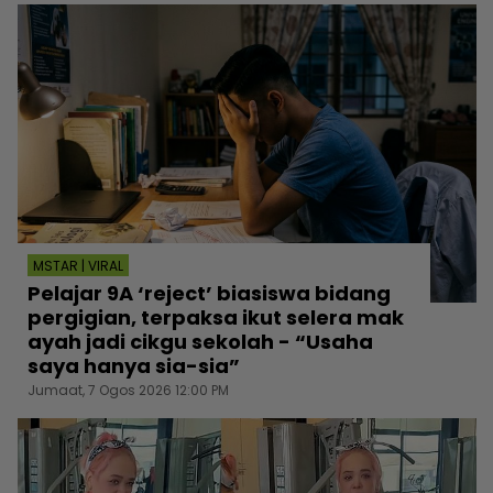
MSTAR | VIRAL
Pelajar 9A ‘reject’ biasiswa bidang
pergigian, terpaksa ikut selera mak
ayah jadi cikgu sekolah - “Usaha
saya hanya sia-sia”
Jumaat, 7 Ogos 2026 12:00 PM