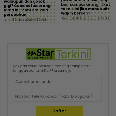
pakai ’sheet mask’, siap
walaupun dah gosok
biar sampai kering... Ikut
gigi? Cuba petua orang
teknik ini jika mahu kulit
lama ini, ‘confirm’ ada
wajah berseri!
perubahan
Jumaat, 20 Mac 2026 12:30 PM
Isnin, 30 Mac 2026 11:30 AM
Nak cari cerita best dan trending setiap hari?
Langgan berita mStar! Percuma je!