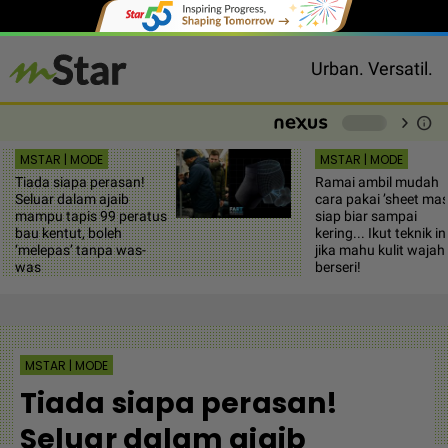
Urban. Versatil.
chevron_right
info
-
MSTAR | MODE
MSTAR | MODE
Tiada siapa perasan!
Ramai ambil mudah
Seluar dalam ajaib
cara pakai ’sheet mas
mampu tapis 99 peratus
siap biar sampai
bau kentut, boleh
kering... Ikut teknik in
‘melepas’ tanpa was-
jika mahu kulit wajah
was
berseri!
MSTAR | MODE
Tiada siapa perasan!
Seluar dalam ajaib