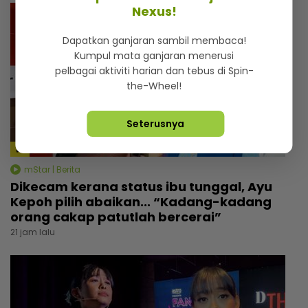
Nexus!
Dapatkan ganjaran sambil membaca!
Kumpul mata ganjaran menerusi
pelbagai aktiviti harian dan tebus di Spin-
the-Wheel!
Seterusnya
mStar | Berita
Dikecam kerana status ibu tunggal, Ayu
Kepoh pilih abaikan... “Kadang-kadang
orang cakap patutlah bercerai”
21 jam lalu