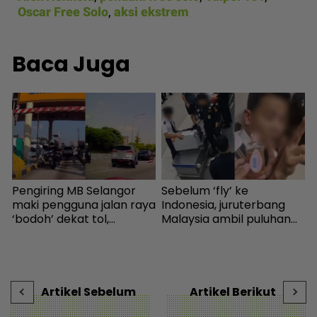
Oscar Free Solo
,
aksi ekstrem
Baca Juga
Pengiring MB Selangor
Sebelum ‘fly’ ke
K
maki pengguna jalan raya
Indonesia, juruterbang
d
‘bodoh’ dekat tol,
Malaysia ambil puluhan
j
Amirudin tampil mohon
ribu bekalan dadah di
H
-
maaf - Semasa | mStar
Ampang - Semasa |
mStar
Artikel Sebelum
Artikel Berikut