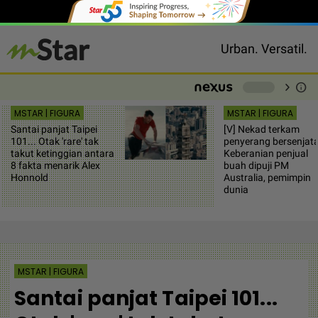
Urban. Versatil.
chevron_right
info
-
MSTAR | FIGURA
MSTAR | FIGURA
Santai panjat Taipei
[V] Nekad terkam
101... Otak 'rare' tak
penyerang bersenjata
takut ketinggian antara
Keberanian penjual
8 fakta menarik Alex
buah dipuji PM
Honnold
Australia, pemimpin
dunia
MSTAR | FIGURA
Santai panjat Taipei 101...