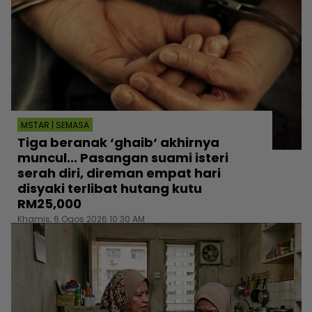
MSTAR | SEMASA
Tiga beranak ‘ghaib‘ akhirnya
muncul... Pasangan suami isteri
serah diri, direman empat hari
disyaki terlibat hutang kutu
RM25,000
Khamis, 6 Ogos 2026 10:30 AM