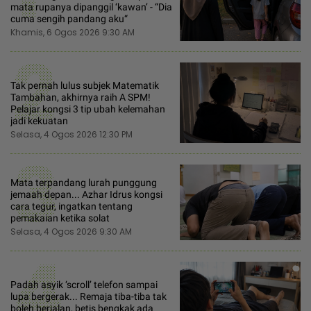
mata rupanya dipanggil ‘kawan’ - “Dia
cuma sengih pandang aku“
Khamis, 6 Ogos 2026 9:30 AM
2
Tak pernah lulus subjek Matematik
Tambahan, akhirnya raih A SPM!
Pelajar kongsi 3 tip ubah kelemahan
jadi kekuatan
Selasa, 4 Ogos 2026 12:30 PM
3
Mata terpandang lurah punggung
jemaah depan... Azhar Idrus kongsi
cara tegur, ingatkan tentang
pemakaian ketika solat
Selasa, 4 Ogos 2026 9:30 AM
4
Padah asyik ‘scroll’ telefon sampai
lupa bergerak... Remaja tiba-tiba tak
boleh berjalan, betis bengkak ada