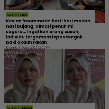
MSTAR | VIRAL
Kesian ‘roommate’ hari-hari makan
nasi bujang, almari penuh mi
segera... Ingatkan orang susah,
individu tergamam lepas tengok
baki akaun rakan
Khamis, 6 Ogos 2026 12:00 PM
MSTAR | HIBURAN