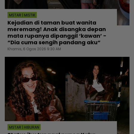
MSTAR | MISTIK
Kejadian di taman buat wanita
meremang! Anak disangka depan
mata rupanya dipanggil ‘kawan’ -
“Dia cuma sengih pandang aku“
Khamis, 6 Ogos 2026 9:30 AM
MSTAR | HIBURAN