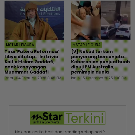
MSTAR | FIGURA
MSTAR | FIGURA
Tirai ‘Putera Reformasi’
[V] Nekad terkam
Libya ditutup... Ini trivia
penyerang bersenjata...
Saif al-Islam Gaddafi,
Keberanian penjual buah
anak kesayangan
dipuji PM Australia,
Muammar Gaddafi
pemimpin dunia
Rabu, 04 Februari 2026 8:45 PM
Isnin, 15 Disember 2025 1:30 PM
Nak cari cerita best dan trending setiap hari?