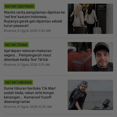
MSTAR | DESTINASI
Wanita cerita pengalaman dipintas ke
‘red line’ kastam Indonesia...
Rupanya gerak-geri dipantau sebaik
turun pesawat!
Khamis, 6 Ogos 2026 11:30 AM
MSTAR | DUNIA
Ajal depan restoran makanan
segera... Pempengaruh maut
ditembak ketika ‘live’ TikTok
Khamis, 6 Ogos 2026 11:15 AM
MSTAR | HIBURAN
Dunia hiburan berduka ‘Cik Man‘
sudah tiada, rakan artis kongsi
kenangan... Kamarool Yusoff
disenangi ramai
Khamis, 6 Ogos 2026 10:30 AM