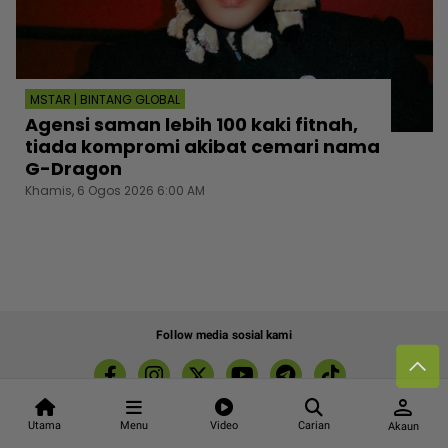
MSTAR | BINTANG GLOBAL
Agensi saman lebih 100 kaki fitnah,
tiada kompromi akibat cemari nama
G-Dragon
Khamis, 6 Ogos 2026 6:00 AM
Follow media sosial kami
person
Utama
Menu
Video
Carian
Akaun
Kenali mStar
Iklan di SMG360
Hubungi Kami