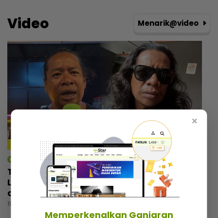
Video
Menarik@video
×
mStar | Hiburan
Tebalkan muka jual air kopi, Man Raja
Lawak cemburu bila tengok pelawak lain
ada perniagaan
19 jam lalu
Memperkenalkan Ganjaran