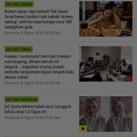
MSTAR | FAMILI
Bukan lapar tapi emosi! Tak fasal-
fasal berat badan naik sebab ‘stress
eating’, ahli farmasi kongsi cara ‘kill’
ketagihan gula
Khamis, 6 Ogos 2026 12:30 PM
MSTAR | VIRAL
Kesian ‘roommate’ hari-hari makan
nasi bujang, almari penuh mi
segera... Ingatkan orang susah,
individu tergamam lepas tengok baki
akaun rakan
Khamis, 6 Ogos 2026 12:00 PM
MSTAR | HIBURAN
[V] Syida Melvin tidak suci, tangguh
lafaz cerai 12 Ogos ini
Khamis, 6 Ogos 2026 11:45 AM