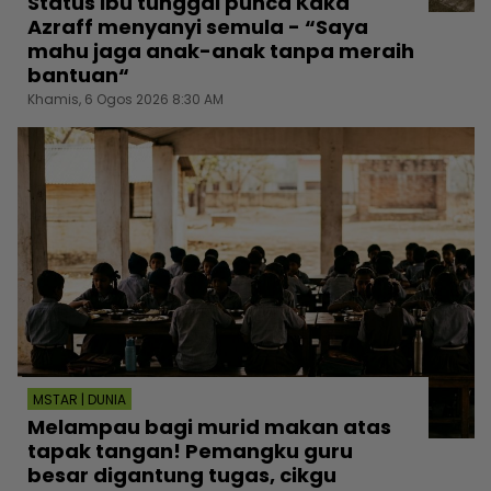
Status ibu tunggal punca Kaka
Azraff menyanyi semula - “Saya
mahu jaga anak-anak tanpa meraih
bantuan“
Khamis, 6 Ogos 2026 8:30 AM
MSTAR | DUNIA
Melampau bagi murid makan atas
tapak tangan! Pemangku guru
besar digantung tugas, cikgu