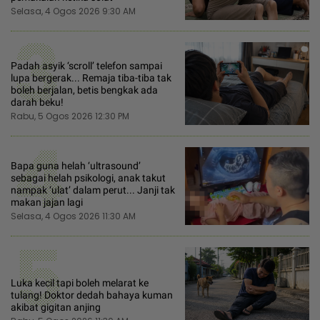
Selasa, 4 Ogos 2026 9:30 AM
3
Padah asyik ‘scroll’ telefon sampai
lupa bergerak... Remaja tiba-tiba tak
boleh berjalan, betis bengkak ada
darah beku!
Rabu, 5 Ogos 2026 12:30 PM
4
Bapa guna helah ‘ultrasound’
sebagai helah psikologi, anak takut
nampak ‘ulat’ dalam perut... Janji tak
makan jajan lagi
Selasa, 4 Ogos 2026 11:30 AM
5
Luka kecil tapi boleh melarat ke
tulang! Doktor dedah bahaya kuman
akibat gigitan anjing