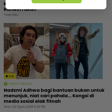
kaya dan kacak... Trauma pengalaman
kahwin rakan
1 hari lalu
3:02
mStar | Hiburan
Nadzmi Adhwa bagi bantuan bukan untuk
menunjuk, niat cari pahala... Kongsi di
media sosial elak fitnah
Isnin, 03 Ogos 2026 5:30 PM