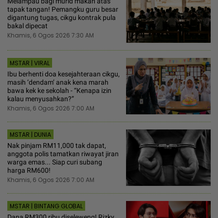
Melampau bagi murid makan atas
tapak tangan! Pemangku guru besar
digantung tugas, cikgu kontrak pula
bakal dipecat
Khamis, 6 Ogos 2026 7:30 AM
MSTAR | VIRAL
Ibu berhenti doa kesejahteraan cikgu,
masih ‘dendam’ anak kena marah
bawa kek ke sekolah - “Kenapa izin
kalau menyusahkan?”
Khamis, 6 Ogos 2026 7:00 AM
MSTAR | DUNIA
Nak pinjam RM11,000 tak dapat,
anggota polis tamatkan riwayat jiran
warga emas... Siap curi subang
harga RM600!
Khamis, 6 Ogos 2026 7:00 AM
MSTAR | BINTANG GLOBAL
Dana RM300 ribu diseleweng! Rizky