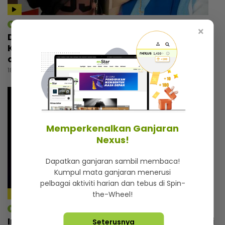
mStar | Berita
×
Dikecam kerana status ibu tunggal, Ayu
Kepoh pilih abaikan... “Kadang-kadang
orang cakap patutlah bercerai”
18 jam lalu
Memperkenalkan Ganjaran
Nexus!
Dapatkan ganjaran sambil membaca!
Kumpul mata ganjaran menerusi
pelbagai aktiviti harian dan tebus di Spin-
the-Wheel!
mStar | Hiburan
Intan Serah memilih calon suami, cari lelaki
Seterusnya