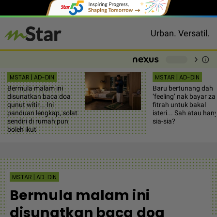
Urban. Versatil.
chevron_right
info
-
MSTAR | AD-DIN
MSTAR | AD-DIN
Bermula malam ini
Baru bertunang dah
disunatkan baca doa
‘feeling’ nak bayar za
qunut witir... Ini
fitrah untuk bakal
panduan lengkap, solat
isteri... Sah atau han
sendiri di rumah pun
sia-sia?
boleh ikut
MSTAR | AD-DIN
Bermula malam ini
disunatkan baca doa