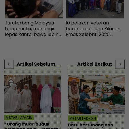
b
Juruterbang Malaysia
10 pelakon veteran
“
tutup muka, menangis
berentap dalam Kilauan
i
lepas kantoi bawa lebih
Emas Selebriti 2026,
b
70,000 pil ekstasi -
sumbangan mingguan
 |
Semasa | mStar
untuk artis memerlukan -
-
Hiburan | mStar
Artikel Sebelum
Artikel Berikut
MSTAR | AD-DIN
MSTAR | AD-DIN
“Orang muda duduk
Baru bertunang dah