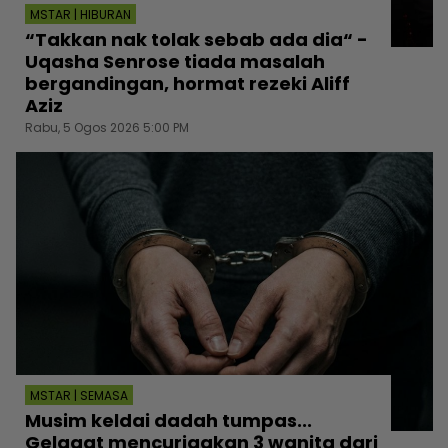
MSTAR | HIBURAN
“Takkan nak tolak sebab ada dia“ -
Uqasha Senrose tiada masalah
bergandingan, hormat rezeki Aliff
Aziz
Rabu, 5 Ogos 2026 5:00 PM
MSTAR | SEMASA
Musim keldai dadah tumpas...
Gelagat mencurigakan 3 wanita dari