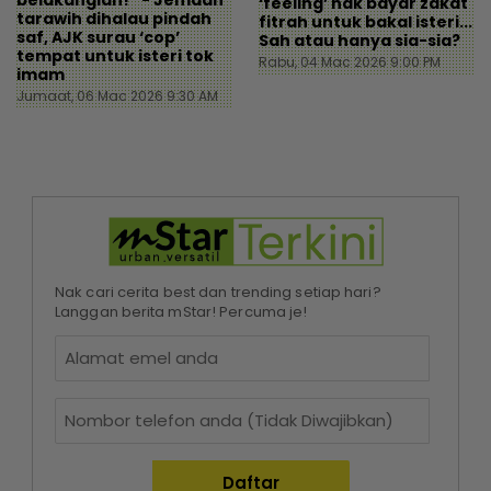
belakanglah!” - Jemaah
‘feeling’ nak bayar zakat
tarawih dihalau pindah
fitrah untuk bakal isteri...
saf, AJK surau ‘cop’
Sah atau hanya sia-sia?
tempat untuk isteri tok
Rabu, 04 Mac 2026 9:00 PM
imam
Jumaat, 06 Mac 2026 9:30 AM
Nak cari cerita best dan trending setiap hari?
Langgan berita mStar! Percuma je!