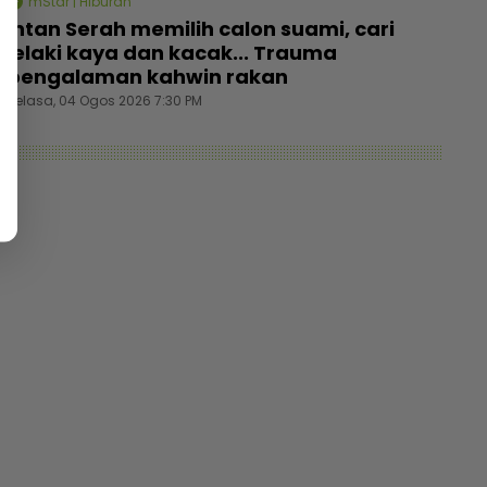
mStar | Hiburan
Intan Serah memilih calon suami, cari
lelaki kaya dan kacak... Trauma
pengalaman kahwin rakan
Selasa, 04 Ogos 2026 7:30 PM