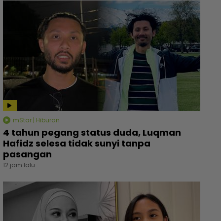
mStar | Hiburan
4 tahun pegang status duda, Luqman
Hafidz selesa tidak sunyi tanpa
pasangan
12 jam lalu