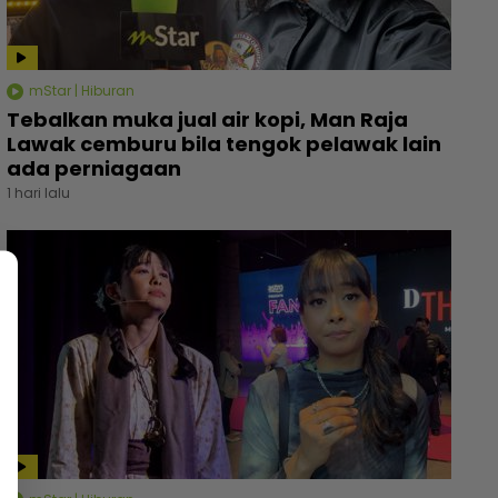
mStar | Hiburan
Tebalkan muka jual air kopi, Man Raja
Lawak cemburu bila tengok pelawak lain
ada perniagaan
1 hari lalu