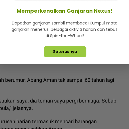
ktor usia dan masalah kesihatan.
Memperkenalkan Ganjaran Nexus!
i tidak pernah berkira untuk keluar mencari rezeki
Dapatkan ganjaran sambil membaca! Kumpul mata
ganjaran menerusi pelbagai aktiviti harian dan tebus
di Spin-the-Wheel!
anak Mas Idayu dapat maklumat Aman Graseka tidak
Seterusnya
Mas Idayu terkejut Aman Graseka minta bantuan,
 dah berumur. Abang Aman tak sampai 60 tahun lagi
 risaukan saya, dia teman saya pergi berniaga. Sebab
pula," jelasnya.
rusan harian termasuk mencari barangan
iri tanpa menyusahkan Aman.