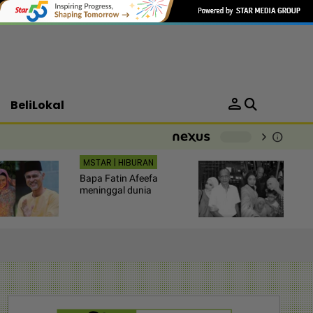
person
BeliLokal
chevron_right
info
-
MSTAR | HIBURAN
Bapa Fatin Afeefa
meninggal dunia