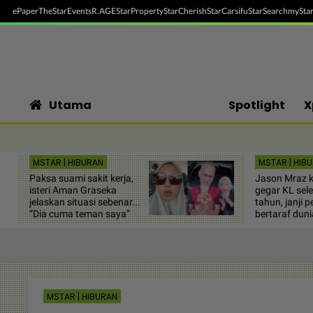
ePaper
TheStar
Events
R.AGE
StarProperty
StarCherish
StarCarsifu
StarSearch
myStar
Utama
Spotlight
X
MSTAR | HIBURAN
MSTAR | HIB
Paksa suami sakit kerja,
Jason Mraz k
isteri Aman Graseka
gegar KL sele
jelaskan situasi sebenar...
tahun, janji
“Dia cuma teman saya”
bertaraf duni
MSTAR | HIBURAN