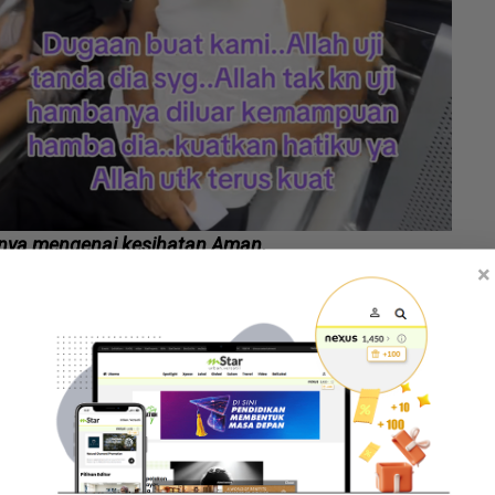
knya mengenai kesihatan Aman.
×
 pergi berniaga seorang perempuan sahaja, jadi dia
annya kayu balak pun. Sekarang ni tak kira umur
. Tapi hidup mesti diteruskan, minta maaf kalau ada
TikTok miliknya.
s menerima komen daripada seorang netizen yang