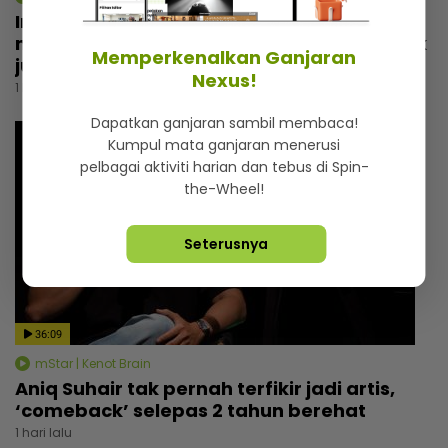
Irfan Zaini sibuk penggambaran di India,
mak sampai nak buat ‘appointment’ untuk
Memperkenalkan Ganjaran
jumpa
Nexus!
1 hari lalu
Dapatkan ganjaran sambil membaca!
Kumpul mata ganjaran menerusi
pelbagai aktiviti harian dan tebus di Spin-
the-Wheel!
Seterusnya
36:09
mStar | Kenot Brain
Aniq Suhair tak pernah terfikir jadi artis,
‘comeback’ selepas 2 tahun berehat
1 hari lalu