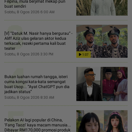
Filipina, mula berjimat mekap pun
buat sendiri
Sabtu, 8 Ogos 2026 6:00 AM
3
[V] “Datuk M. Nasir hanya bergurau“ -
Aliff Aziz ulas gelaran aktor kedua
terkacak, rezeki pertama kali buat
teater
Sabtu, 8 Ogos 2026 3:30 PM
1:07
4
Bukan luahan rumah tangga, isteri
cuma kongsi kata-kata semangat
buat Usop... “Ayat ChatGPT pun dia
jadikan status”
Sabtu, 8 Ogos 2026 8:30 AM
5
Pelakon AI lagi popular di China,
‘Fang Taozi’ kaya macam manusia...
Dibayar RM170,000 promosi produk