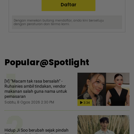
Dengan menekan butang mendaftar, anda kini bersetuju
dengan
peraturan dan terma
kami.
Popular@Spotlight
1
[V] “Macam tak rasa bersalah“ -
Ruhainies ambil tindakan, vendor
makanan salah guna nama untuk
pemasaran
Sabtu, 8 Ogos 2026 2:30 PM
3:34
2
Hidup Ji Soo berubah sejak pindah