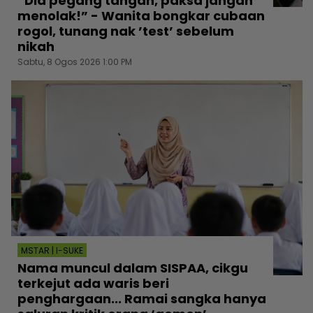
“Dia pegang tangan, paksa jangan
menolak!” - Wanita bongkar cubaan
rogol, tunang nak ’test’ sebelum
nikah
Sabtu, 8 Ogos 2026 1:00 PM
MSTAR | I-SUKE
Nama muncul dalam SISPAA, cikgu
terkejut ada waris beri
penghargaan... Ramai sangka hanya