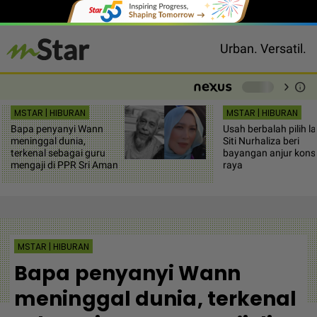
Urban. Versatil.
chevron_right
info
-
MSTAR | HIBURAN
MSTAR | HIBURAN
Bapa penyanyi Wann
Usah berbalah pilih la
meninggal dunia,
Siti Nurhaliza beri
terkenal sebagai guru
bayangan anjur kons
mengaji di PPR Sri Aman
raya
MSTAR | HIBURAN
Bapa penyanyi Wann
meninggal dunia, terkenal