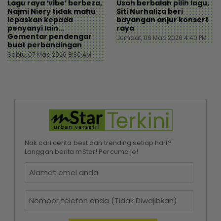
Lagu raya ‘vibe’ berbeza,
Usah berbalah pilih lagu,
Najmi Niery tidak mahu
Siti Nurhaliza beri
lepaskan kepada
bayangan anjur konsert
penyanyi lain...
raya
Gementar pendengar
Jumaat, 06 Mac 2026 4:40 PM
buat perbandingan
Sabtu, 07 Mac 2026 8:30 AM
Nak cari cerita best dan trending setiap hari?
Langgan berita mStar! Percuma je!