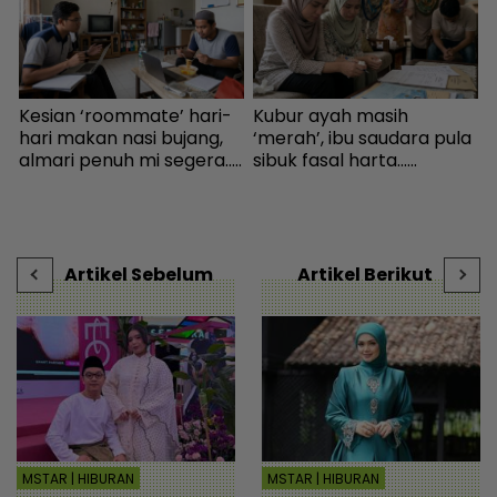
Kesian ‘roommate’ hari-
Kubur ayah masih
S
hari makan nasi bujang,
‘merah’, ibu saudara pula
h
almari penuh mi segera...
sibuk fasal harta...
j
Ingatkan orang susah,
Peguam pesan ‘makcik’
k
individu tergamam lepas
tiada hak, ada anak lelaki
J
tengok baki akaun rakan
sebagai waris - Viral |
t
- Viral | mStar
mStar
Artikel Sebelum
Artikel Berikut
MSTAR | HIBURAN
MSTAR | HIBURAN