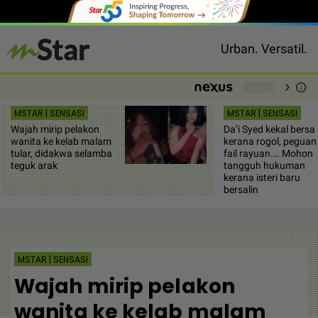
Urban. Versatil.
chevron_right
info
-
MSTAR | SENSASI
MSTAR | SENSASI
Wajah mirip pelakon
Da’i Syed kekal bersa
wanita ke kelab malam
kerana rogol, pegua
tular, didakwa selamba
fail rayuan…. Mohon
teguk arak
tangguh hukuman
kerana isteri baru
bersalin
MSTAR | SENSASI
Wajah mirip pelakon
wanita ke kelab malam