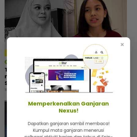
×
4:09
mStar | Hiburan
Tiada orang tahu Thalita masuk tandas
menangis selepas nyanyi lagu arwah Siti
Sarah, dapat rasa aura atas pentas
19 jam lalu
Memperkenalkan Ganjaran
Nexus!
Dapatkan ganjaran sambil membaca!
Kumpul mata ganjaran menerusi
pelbagai aktiviti harian dan tebus di Spin-