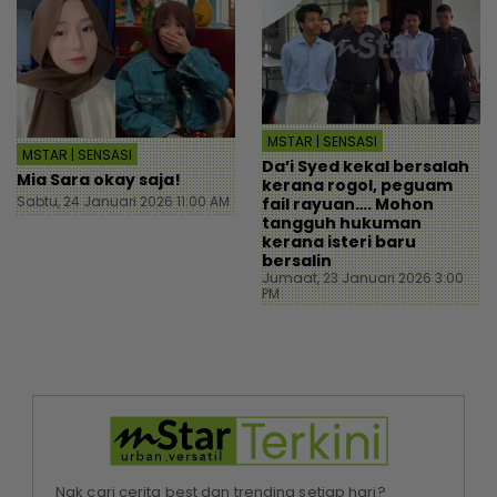
MSTAR | SENSASI
MSTAR | SENSASI
Da’i Syed kekal bersalah
Mia Sara okay saja!
kerana rogol, peguam
Sabtu, 24 Januari 2026 11:00 AM
fail rayuan…. Mohon
tangguh hukuman
kerana isteri baru
bersalin
Jumaat, 23 Januari 2026 3:00
PM
Nak cari cerita best dan trending setiap hari?