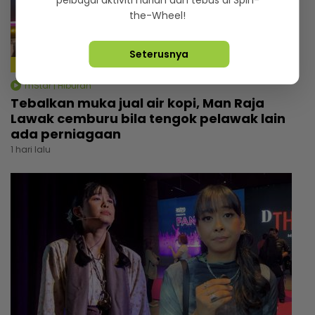
the-Wheel!
Seterusnya
mStar | Hiburan
Tebalkan muka jual air kopi, Man Raja
Lawak cemburu bila tengok pelawak lain
ada perniagaan
1 hari lalu