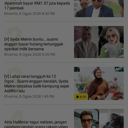
diperintah bayar RM1.57 juta kepada
17 pembeli
Khamis, 6 Ogos 2026 8:30 PM
2
[V] Syida Melvin buntu...suami
enggan bayar hutang tertunggak
syarikat milik bersama
Khamis, 6 Ogos 2026 5:00 PM
3
[V] Lafaz cerai tangguh ke 12
Ogos...Suami enggan beralah, Syida
Melvin terpaksa balik kampung sejak
Aidilfitri lalu
Khamis, 6 Ogos 2026 1:45 PM
4:19
4
Atta Halilintar tegur netizen, jangan
pandang rendah orang rakam video