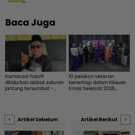
tudung
,
Baca Juga
Kamarool Yusoff
10 pelakon veteran
“
ditidurkan akibat saluran
berentap dalam Kilauan
k
jantung tersumbat -
Emas Selebriti 2026,
s
Hiburan | mStar
sumbangan mingguan
untuk artis memerlukan -
K
Hiburan | mStar
h
Artikel Sebelum
Artikel Berikut