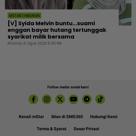
MSTAR | HIBURAN
[V] Syida Melvin buntu...suami
enggan bayar hutang tertunggak
syarikat milik bersama
Khamis, 6 Ogos 2026 5:00 PM
Follow media sosial kami
Kenali mStar
Iklan di SMG360
Hubungi Kami
Terma & Syarat
Dasar Privasi