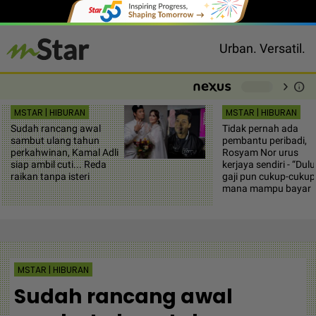
Urban. Versatil.
chevron_right
info
-
MSTAR | HIBURAN
MSTAR | HIBURAN
Sudah rancang awal
Tidak pernah ada
sambut ulang tahun
pembantu peribadi,
perkahwinan, Kamal Adli
Rosyam Nor urus
siap ambil cuti... Reda
kerjaya sendiri - “Dulu
raikan tanpa isteri
gaji pun cukup-cukup
mana mampu bayar 
MSTAR | HIBURAN
Sudah rancang awal