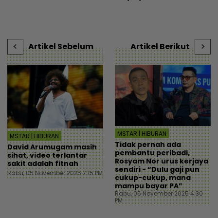
Amirudin tampil mohon
dengan Kamal demi anak
r
maaf - Semasa | mStar
- Hiburan | mStar
Artikel Sebelum
Artikel Berikut
MSTAR | HIBURAN
MSTAR | HIBURAN
Tidak pernah ada
David Arumugam masih
pembantu peribadi,
sihat, video terlantar
Rosyam Nor urus kerjaya
sakit adalah fitnah
sendiri - “Dulu gaji pun
Rabu, 05 November 2025 7:15 PM
cukup-cukup, mana
mampu bayar PA”
Rabu, 05 November 2025 4:30
PM