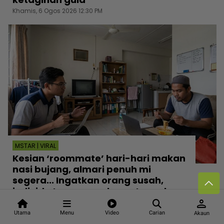
Khamis, 6 Ogos 2026 12:30 PM
MSTAR | VIRAL
Kesian ‘roommate’ hari-hari makan
nasi bujang, almari penuh mi
segera... Ingatkan orang susah,
individu tergamam lepas tengok
person
baki akaun rakan
Khamis, 6 Ogos 2026 12:00 PM
Utama
Menu
Video
Carian
Akaun