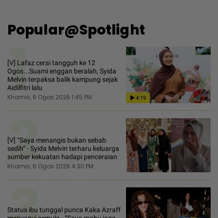
Popular@Spotlight
1
[V] Lafaz cerai tangguh ke 12
Ogos...Suami enggan beralah, Syida
Melvin terpaksa balik kampung sejak
Aidilfitri lalu
Khamis, 6 Ogos 2026 1:45 PM
4:19
2
[V] “Saya menangis bukan sebab
sedih“ - Syida Melvin terharu keluarga
sumber kekuatan hadapi penceraian
Khamis, 6 Ogos 2026 4:30 PM
3
Status ibu tunggal punca Kaka Azraff