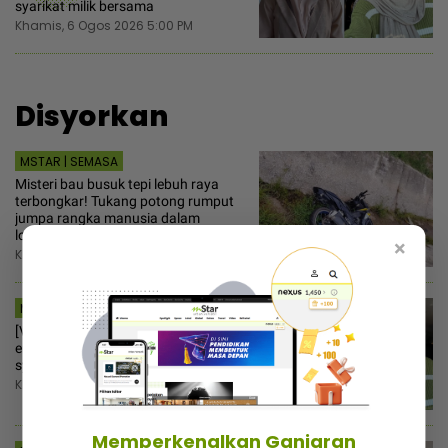
syarikat milik bersama
Khamis, 6 Ogos 2026 5:00 PM
Disyorkan
MSTAR | SEMASA
Misteri bau busuk tepi lebuh raya
terbongkar! Tukang potong rumput
jumpa rangka manusia dalam
longkang
×
Khamis, 6 Ogos 2026 5:46 PM
MSTAR | HIBURAN
[V] Syida Melvin buntu...suami
enggan bayar hutang tertunggak
syarikat milik bersama
Khamis, 6 Ogos 2026 5:00 PM
Memperkenalkan Ganjaran