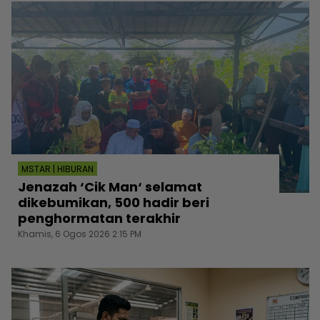
MSTAR | HIBURAN
Jenazah ‘Cik Man‘ selamat
dikebumikan, 500 hadir beri
penghormatan terakhir
Khamis, 6 Ogos 2026 2:15 PM