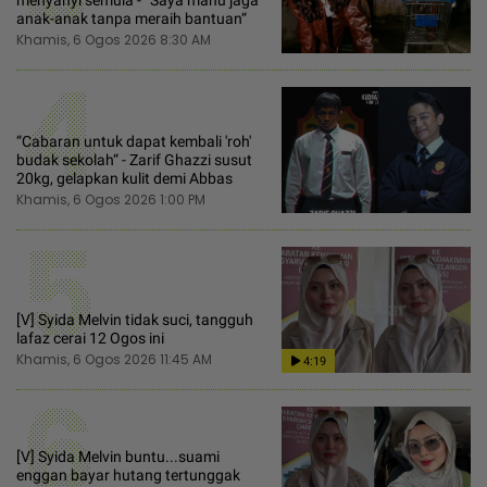
menyanyi semula - “Saya mahu jaga
anak-anak tanpa meraih bantuan“
Khamis, 6 Ogos 2026 8:30 AM
4
“Cabaran untuk dapat kembali 'roh'
budak sekolah“ - Zarif Ghazzi susut
20kg, gelapkan kulit demi Abbas
Khamis, 6 Ogos 2026 1:00 PM
5
[V] Syida Melvin tidak suci, tangguh
lafaz cerai 12 Ogos ini
Khamis, 6 Ogos 2026 11:45 AM
4:19
6
[V] Syida Melvin buntu...suami
enggan bayar hutang tertunggak