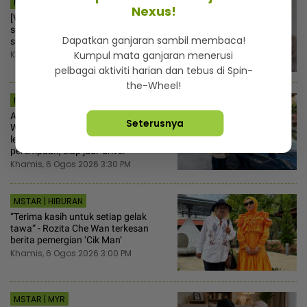
MSTAR | HIBURAN
Nexus!
[V] “Saya menangis bukan sebab
sedih“ - Syida Melvin terharu keluarga
Dapatkan ganjaran sambil membaca!
sumber kekuatan hadapi penceraian
Khamis, 6 Ogos 2026 4:30 PM
Kumpul mata ganjaran menerusi
pelbagai aktiviti harian dan tebus di Spin-
the-Wheel!
MSTAR | VIRAL
Ajak makan ‘malatang’ terus setuju!
Seterusnya
Wanita tak senang duduk teman
lelaki rajin melayan rakan sekerja
perempuan, siap jadi ‘driver’
Khamis, 6 Ogos 2026 3:30 PM
MSTAR | HIBURAN
“Terima kasih untuk setiap gelak
tawa“ - Rozita Che Wan terkesan
berita pemergian ‘Cik Man‘
Khamis, 6 Ogos 2026 3:00 PM
MSTAR | MYR