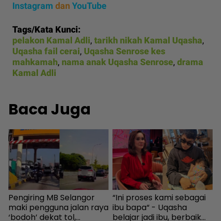
Instagram
dan
YouTube
Tags/Kata Kunci:
pelakon Kamal Adli
,
tarikh nikah Kamal Uqasha
,
Uqasha fail cerai
,
Uqasha Senrose kes
mahkamah
,
nama anak Uqasha Senrose
,
drama
Kamal Adli
Baca Juga
Pengiring MB Selangor
“Ini proses kami sebagai
S
maki pengguna jalan raya
ibu bapa“ - Uqasha
I
‘bodoh’ dekat tol,
belajar jadi ibu, berbaik
M