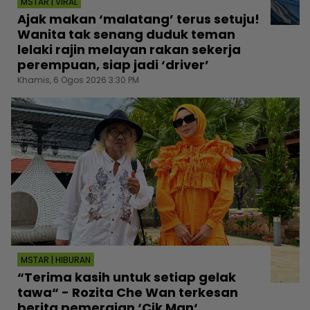
MSTAR | VIRAL
Ajak makan ‘malatang’ terus setuju!
Wanita tak senang duduk teman
lelaki rajin melayan rakan sekerja
perempuan, siap jadi ‘driver’
Khamis, 6 Ogos 2026 3:30 PM
MSTAR | HIBURAN
“Terima kasih untuk setiap gelak
tawa“ - Rozita Che Wan terkesan
berita pemergian ‘Cik Man‘