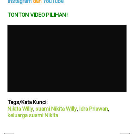
Instagram
dan
YouTube
TONTON VIDEO PILIHAN!
Tags/Kata Kunci:
Nikita Willy
,
suami Nikita Willy
,
Idra Priawan
,
keluarga suami Nikita