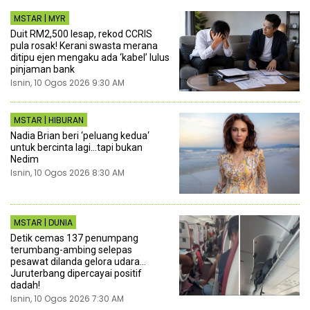
MSTAR | MYR
Duit RM2,500 lesap, rekod CCRIS
pula rosak! Kerani swasta merana
ditipu ejen mengaku ada ‘kabel’ lulus
pinjaman bank
Isnin, 10 Ogos 2026 9:30 AM
MSTAR | HIBURAN
Nadia Brian beri ‘peluang kedua‘
untuk bercinta lagi...tapi bukan
Nedim
Isnin, 10 Ogos 2026 8:30 AM
MSTAR | DUNIA
Detik cemas 137 penumpang
terumbang-ambing selepas
pesawat dilanda gelora udara...
Juruterbang dipercayai positif
dadah!
Isnin, 10 Ogos 2026 7:30 AM