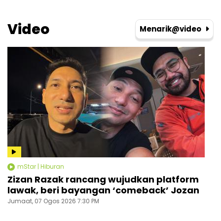
Video
Menarik@video
mStar | Hiburan
Zizan Razak rancang wujudkan platform
M
lawak, beri bayangan ‘comeback’ Jozan
r
k
Jumaat, 07 Ogos 2026 7:30 PM
Ju