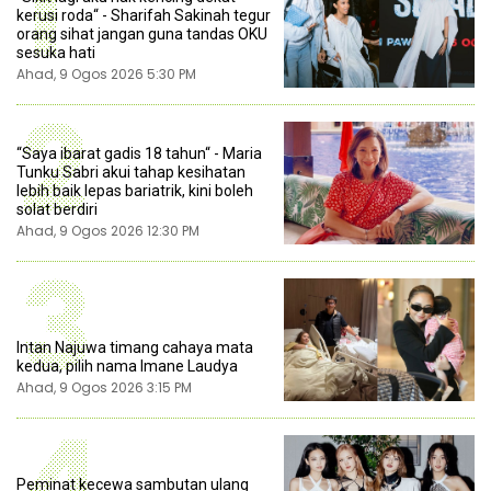
1
kerusi roda“ - Sharifah Sakinah tegur
orang sihat jangan guna tandas OKU
sesuka hati
Ahad, 9 Ogos 2026 5:30 PM
2
“Saya ibarat gadis 18 tahun“ - Maria
Tunku Sabri akui tahap kesihatan
lebih baik lepas bariatrik, kini boleh
solat berdiri
Ahad, 9 Ogos 2026 12:30 PM
3
Intan Najuwa timang cahaya mata
kedua, pilih nama Imane Laudya
Ahad, 9 Ogos 2026 3:15 PM
4
Peminat kecewa sambutan ulang