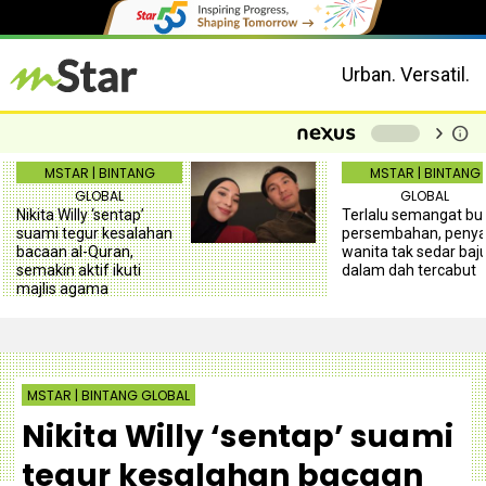
Urban. Versatil.
chevron_right
info
-
MSTAR | BINTANG
MSTAR | BINTANG
GLOBAL
GLOBAL
Nikita Willy ‘sentap’
Terlalu semangat bu
suami tegur kesalahan
persembahan, penya
bacaan al-Quran,
wanita tak sedar baj
semakin aktif ikuti
dalam dah tercabut
majlis agama
MSTAR | BINTANG GLOBAL
Nikita Willy ‘sentap’ suami
tegur kesalahan bacaan