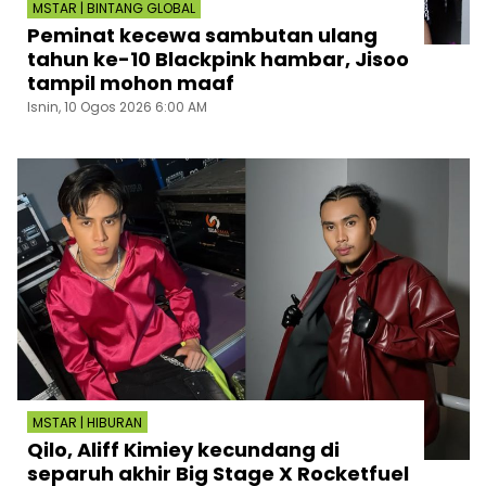
MSTAR | BINTANG GLOBAL
Peminat kecewa sambutan ulang
tahun ke-10 Blackpink hambar, Jisoo
tampil mohon maaf
Isnin, 10 Ogos 2026 6:00 AM
MSTAR | HIBURAN
Qilo, Aliff Kimiey kecundang di
separuh akhir Big Stage X Rocketfuel