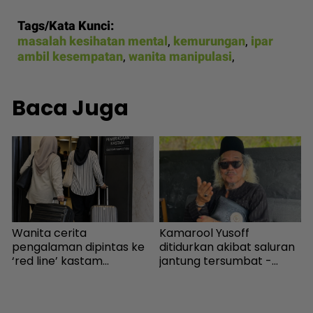
Tags/Kata Kunci:
masalah kesihatan mental
,
kemurungan
,
ipar
ambil kesempatan
,
wanita manipulasi
,
Baca Juga
Wanita cerita
Kamarool Yusoff
I
pengalaman dipintas ke
ditidurkan akibat saluran
k
m
‘red line’ kastam
jantung tersumbat -
m
Indonesia... Rupanya
Hiburan | mStar
gerak-geri dipantau
s
r
sebaik turun pesawat! -
k