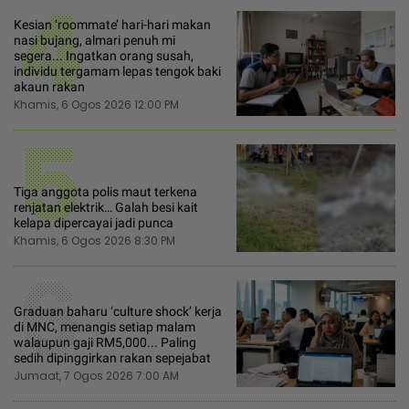
4
Kesian ‘roommate’ hari-hari makan
nasi bujang, almari penuh mi
segera... Ingatkan orang susah,
individu tergamam lepas tengok baki
akaun rakan
Khamis, 6 Ogos 2026 12:00 PM
5
Tiga anggota polis maut terkena
renjatan elektrik… Galah besi kait
kelapa dipercayai jadi punca
Khamis, 6 Ogos 2026 8:30 PM
6
Graduan baharu ‘culture shock’ kerja
di MNC, menangis setiap malam
walaupun gaji RM5,000... Paling
sedih dipinggirkan rakan sepejabat
Jumaat, 7 Ogos 2026 7:00 AM