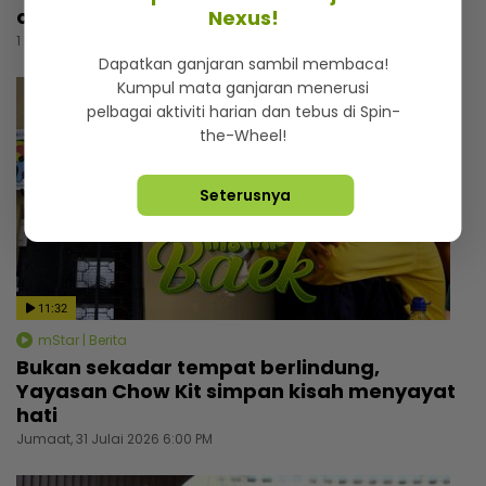
orang cakap patutlah bercerai”
Nexus!
1 hari lalu
Dapatkan ganjaran sambil membaca!
Kumpul mata ganjaran menerusi
pelbagai aktiviti harian dan tebus di Spin-
the-Wheel!
Seterusnya
11:32
mStar | Berita
Bukan sekadar tempat berlindung,
Yayasan Chow Kit simpan kisah menyayat
hati
Jumaat, 31 Julai 2026 6:00 PM