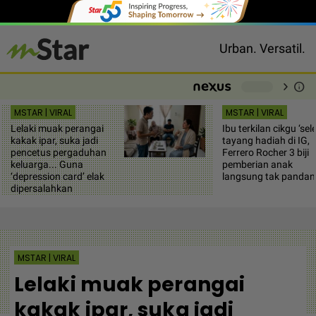
Urban. Versatil.
chevron_right
info
-
MSTAR | VIRAL
MSTAR | VIRAL
Lelaki muak perangai
Ibu terkilan cikgu ‘sele
kakak ipar, suka jadi
tayang hadiah di IG,
pencetus pergaduhan
Ferrero Rocher 3 biji
keluarga... Guna
pemberian anak
‘depression card’ elak
langsung tak pandan
dipersalahkan
MSTAR | VIRAL
Lelaki muak perangai
kakak ipar, suka jadi