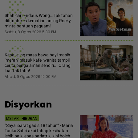
5
Shah cari Firdaus Wong… Tak tahan
difitnah kes kematian anjing Rocky,
minta bantuan peguam!
Sabtu, 8 Ogos 2026 5:30 PM
6
Kena jeling masa bawa bayi masih
‘merah’ masuk kafe, wanita tampil
cerita pengalaman sendiri... Orang
luar tak tahu!
Ahad, 9 Ogos 2026 12:00 PM
Disyorkan
MSTAR | HIBURAN
“Saya ibarat gadis 18 tahun“ - Maria
Tunku Sabri akui tahap kesihatan
lebih baik lepas bariatrik, kini boleh