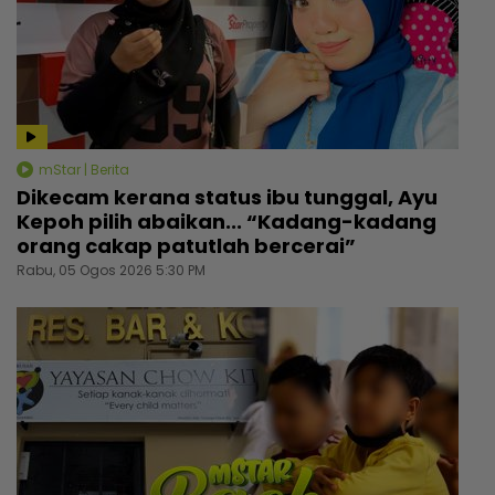
mStar | Berita
Dikecam kerana status ibu tunggal, Ayu
Kepoh pilih abaikan... “Kadang-kadang
orang cakap patutlah bercerai”
Rabu, 05 Ogos 2026 5:30 PM