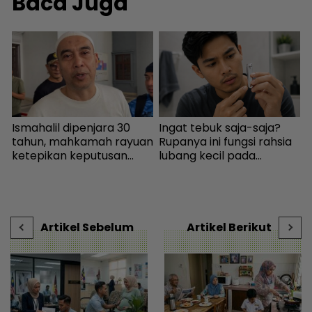
Baca Juga
Ismahalil dipenjara 30
Ingat tebuk saja-saja?
P
i
tahun, mahkamah rayuan
Rupanya ini fungsi rahsia
b
ketepikan keputusan
lubang kecil pada
p
h
bebas - Sensasi | mStar
pengetip kuku... Sudah
s
|
wujud sejak 145 tahun
c
lalu! - I-suke | mStar
s
|
Artikel Sebelum
Artikel Berikut