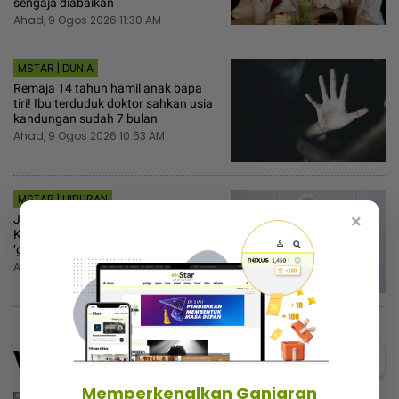
sengaja diabaikan
Ahad, 9 Ogos 2026 11:30 AM
MSTAR | DUNIA
Remaja 14 tahun hamil anak bapa
tiri! Ibu terduduk doktor sahkan usia
kandungan sudah 7 bulan
Ahad, 9 Ogos 2026 10:53 AM
MSTAR | HIBURAN
×
Jalaluddin Hassan teruja sertai
Kilauan Emas, tak sangka dapat
‘green light’ Tok Ram
Ahad, 9 Ogos 2026 10:30 AM
Video
Menarik@video
Memperkenalkan Ganjaran