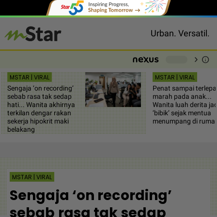
Urban. Versatil.
chevron_right
info
-
MSTAR | VIRAL
MSTAR | VIRAL
Sengaja ‘on recording’
Penat sampai terlepa
sebab rasa tak sedap
marah pada anak...
hati... Wanita akhirnya
Wanita luah derita jad
terkilan dengar rakan
‘bibik’ sejak mentua
sekerja hipokrit maki
menumpang di ruma
belakang
MSTAR | VIRAL
Sengaja ‘on recording’
sebab rasa tak sedap