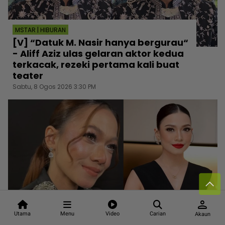
MSTAR | HIBURAN
[V] “Datuk M. Nasir hanya bergurau“
- Aliff Aziz ulas gelaran aktor kedua
terkacak, rezeki pertama kali buat
teater
Sabtu, 8 Ogos 2026 3:30 PM
person
Utama
Menu
Video
Carian
Akaun
MSTAR | HIBURAN