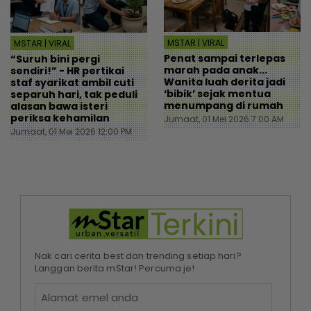
MSTAR | VIRAL
MSTAR | VIRAL
Penat sampai terlepas
“Suruh bini pergi
marah pada anak...
sendiri!” - HR pertikai
Wanita luah derita jadi
staf syarikat ambil cuti
‘bibik’ sejak mentua
separuh hari, tak peduli
menumpang di rumah
alasan bawa isteri
periksa kehamilan
Jumaat, 01 Mei 2026 7:00 AM
Jumaat, 01 Mei 2026 12:00 PM
Nak cari cerita best dan trending setiap hari?
Langgan berita mStar! Percuma je!