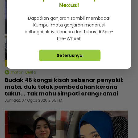
Nexus!
Dapatkan ganjaran sambil membaca!
Kumpul mata ganjaran menerusi
pelbagai aktiviti harian dan tebus di Spin-
the-Wheel!
Seterusnya
4:24
mStar | Berita
Budak 46 kongsi kisah sebenar penyakit
mata, dulu tolak pembedahan kerana
takut... Tak mahu simpati orang ramai
Jumaat, 07 Ogos 2026 2:55 PM