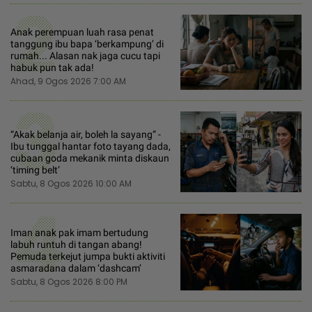
2
Anak perempuan luah rasa penat
tanggung ibu bapa ‘berkampung’ di
rumah... Alasan nak jaga cucu tapi
habuk pun tak ada!
Ahad, 9 Ogos 2026 7:00 AM
3
“Akak belanja air, boleh la sayang” -
Ibu tunggal hantar foto tayang dada,
cubaan goda mekanik minta diskaun
‘timing belt’
Sabtu, 8 Ogos 2026 10:00 AM
4
Iman anak pak imam bertudung
labuh runtuh di tangan abang!
Pemuda terkejut jumpa bukti aktiviti
asmaradana dalam ‘dashcam’
Sabtu, 8 Ogos 2026 8:00 PM