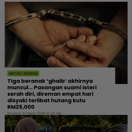
MSTAR | SEMASA
Tiga beranak ‘ghaib‘ akhirnya
muncul... Pasangan suami isteri
serah diri, direman empat hari
disyaki terlibat hutang kutu
RM25,000
Khamis, 6 Ogos 2026 10:30 AM