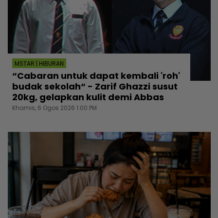
MSTAR | HIBURAN
“Cabaran untuk dapat kembali 'roh'
budak sekolah“ - Zarif Ghazzi susut
20kg, gelapkan kulit demi Abbas
Khamis, 6 Ogos 2026 1:00 PM