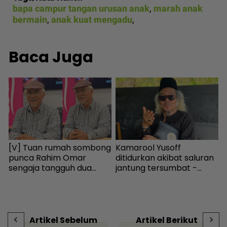
bapa campur tangan urusan anak
,
marah anak
bermain
,
anak kuat mengadu
,
Baca Juga
[V] Tuan rumah sombong
Kamarool Yusoff
K
punca Rahim Omar
ditidurkan akibat saluran
h
sengaja tangguh dua
jantung tersumbat -
a
tahun tak bayar sewa -
Hiburan | mStar
I
-
Hiburan | mStar
i
t
-
Artikel Sebelum
Artikel Berikut