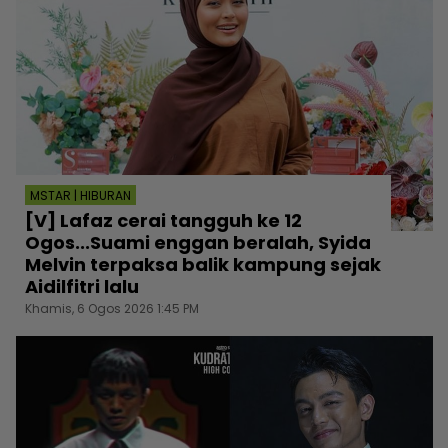
MSTAR | HIBURAN
[V] Lafaz cerai tangguh ke 12
Ogos...Suami enggan beralah, Syida
Melvin terpaksa balik kampung sejak
Aidilfitri lalu
Khamis, 6 Ogos 2026 1:45 PM