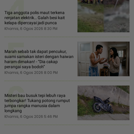
4
Tiga anggota polis maut terkena
renjatan elektrik… Galah besi kait
kelapa dipercayai jadi punca
Khamis, 6 Ogos 2026 8:30 PM
5
Marah sebab tak dapat pencukur,
suami samakan isteri dengan haiwan
haram dimakan! - “Dia cakap
perangai saya bodoh”
Khamis, 6 Ogos 2026 8:00 PM
6
Misteri bau busuk tepi lebuh raya
terbongkar! Tukang potong rumput
jumpa rangka manusia dalam
longkang
Khamis, 6 Ogos 2026 5:46 PM