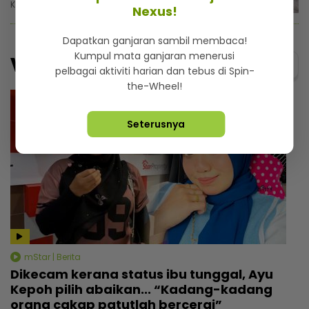
Khamis, 6 Ogos 2026 5:46 PM
Nexus!
Dapatkan ganjaran sambil membaca!
Kumpul mata ganjaran menerusi
Video
Menarik@video
pelbagai aktiviti harian dan tebus di Spin-
the-Wheel!
Seterusnya
mStar | Berita
Dikecam kerana status ibu tunggal, Ayu
Kepoh pilih abaikan... “Kadang-kadang
orang cakap patutlah bercerai”