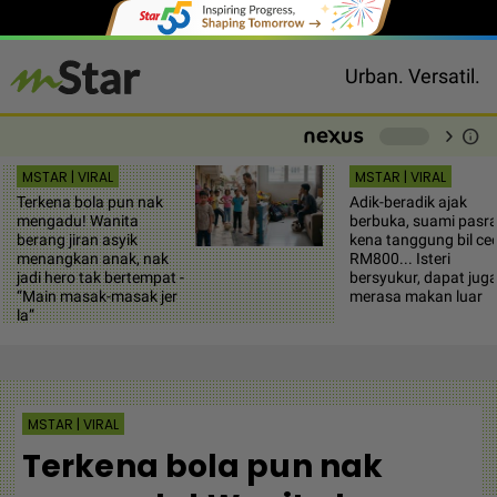
Urban. Versatil.
chevron_right
info
-
MSTAR | VIRAL
MSTAR | VIRAL
Terkena bola pun nak
Adik-beradik ajak
mengadu! Wanita
berbuka, suami pasr
berang jiran asyik
kena tanggung bil ce
menangkan anak, nak
RM800... Isteri
jadi hero tak bertempat -
bersyukur, dapat jug
“Main masak-masak jer
merasa makan luar
la”
MSTAR | VIRAL
Terkena bola pun nak