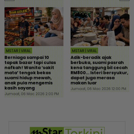
MSTAR | VIRAL
MSTAR | VIRAL
Berniaga sampai 10
Adik-beradik ajak
tapak bazar tapi culas
berbuka, suami pasrah
nafkah! Wanita ‘sakit
kena tanggung bil cecah
mata’ tengok bekas
RM800... Isteri bersyukur,
suami hidup mewah,
dapat juga merasa
anak pula mengemis
makan luar
kasih sayang
Jumaat, 06 Mac 2026 12:00 PM
Jumaat, 06 Mac 2026 2:00 PM