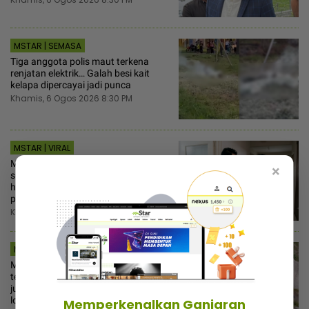
MSTAR | SEMASA
Tiga anggota polis maut terkena
renjatan elektrik… Galah besi kait
kelapa dipercayai jadi punca
Khamis, 6 Ogos 2026 8:30 PM
MSTAR | VIRAL
Marah sebab tak dapat pencukur,
×
suami samakan isteri dengan haiwan
haram dimakan! - “Dia cakap
perangai saya bodoh”
Khamis, 6 Ogos 2026 8:00 PM
MSTAR | SEMASA
Misteri bau busuk tepi lebuh raya
terbongkar! Tukang potong rumput
jumpa rangka manusia dalam
longkang
Memperkenalkan Ganjaran