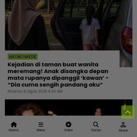
MSTAR | MISTIK
Kejadian di taman buat wanita
meremang! Anak disangka depan
mata rupanya dipanggil ‘kawan’ -
“Dia cuma sengih pandang aku“
Khamis, 6 Ogos 2026 9:30 AM
person
Utama
Menu
Video
Carian
Akaun