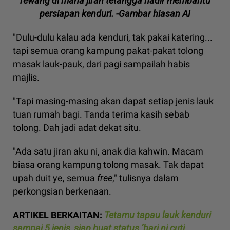
rewang di mana jiran tetangga hadir membantu
persiapan kenduri. -Gambar hiasan AI
"Dulu-dulu kalau ada kenduri, tak pakai katering...
tapi semua orang kampung pakat-pakat tolong
masak lauk-pauk, dari pagi sampailah habis
majlis.
"Tapi masing-masing akan dapat setiap jenis lauk
tuan rumah bagi. Tanda terima kasih sebab
tolong. Dah jadi adat dekat situ.
"Ada satu jiran aku ni, anak dia kahwin. Macam
biasa orang kampung tolong masak. Tak dapat
upah duit ye, semua
free
," tulisnya dalam
perkongsian berkenaan.
ARTIKEL BERKAITAN:
Tetamu tapau lauk kenduri
sampai 5 jenis, siap buat status ‘hari ni cuti