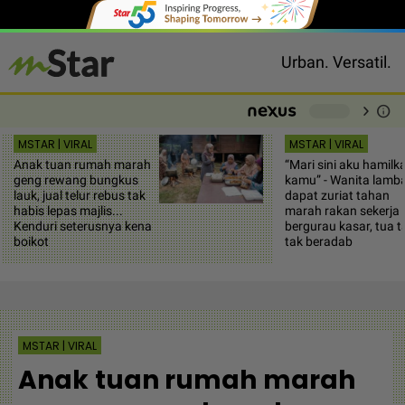
Urban. Versatil.
chevron_right
info
-
MSTAR | VIRAL
MSTAR | VIRAL
Anak tuan rumah marah
“Mari sini aku hamilk
geng rewang bungkus
kamu” - Wanita lamb
lauk, jual telur rebus tak
dapat zuriat tahan
habis lepas majlis...
marah rakan sekerja
Kenduri seterusnya kena
bergurau kasar, tua t
boikot
tak beradab
MSTAR | VIRAL
Anak tuan rumah marah