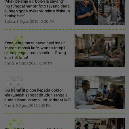
3
“Akak belanja air, boleh la sayang” -
Ibu tunggal hantar foto tayang dada,
cubaan goda mekanik minta diskaun
‘timing belt’
Sabtu, 8 Ogos 2026 10:00 AM
4
Kena jeling masa bawa bayi masih
‘merah’ masuk kafe, wanita tampil
cerita pengalaman sendiri... Orang
luar tak tahu!
Ahad, 9 Ogos 2026 12:00 PM
5
Ibu hamil titip doa kepada doktor
lelaki, sedih sangat dituduh sengaja
guna alasan ‘cramp’ untuk dapat MC!
Ahad, 9 Ogos 2026 1:00 PM