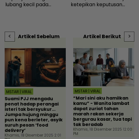
lubang kecil pada
ketepikan keputusan
j
pengetip kuku... Sudah
bebas - Sensasi | mStar
k
i
wujud sejak 145 tahun
J
lalu! - I-suke | mStar
t
Artikel Sebelum
Artikel Berikut
MSTAR | VIRAL
MSTAR | VIRAL
“Mari sini aku hamilkan
Suami PJJ mengadu
kamu” - Wanita lambat
penat hadap perangai
dapat zuriat tahan
isteri tak bersyukur...
marah rakan sekerja
Jumpa hujung minggu
bergurau kasar, tua tapi
pun kena berleter, asyik
tak beradab
suruh pesan ‘food
Khamis, 18 Disember 2025 12:00
delivery’
PM
Khamis, 18 Disember 2025 2:01