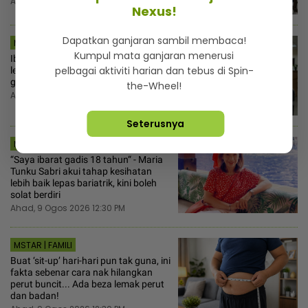
Ahad, 9 Ogos 2026 2:00 PM
Nexus!
Dapatkan ganjaran sambil membaca!
MSTAR | VIRAL
Kumpul mata ganjaran menerusi
Ibu hamil titip doa kepada doktor
pelbagai aktiviti harian dan tebus di Spin-
lelaki, sedih sangat dituduh sengaja
guna alasan ‘cramp’ untuk dapat MC!
the-Wheel!
Ahad, 9 Ogos 2026 1:00 PM
Seterusnya
MSTAR | HIBURAN
“Saya ibarat gadis 18 tahun“ - Maria
Tunku Sabri akui tahap kesihatan
lebih baik lepas bariatrik, kini boleh
solat berdiri
Ahad, 9 Ogos 2026 12:30 PM
MSTAR | FAMILI
Buat ‘sit-up’ hari-hari pun tak guna, ini
fakta sebenar cara nak hilangkan
perut buncit... Ada beza lemak perut
dan badan!