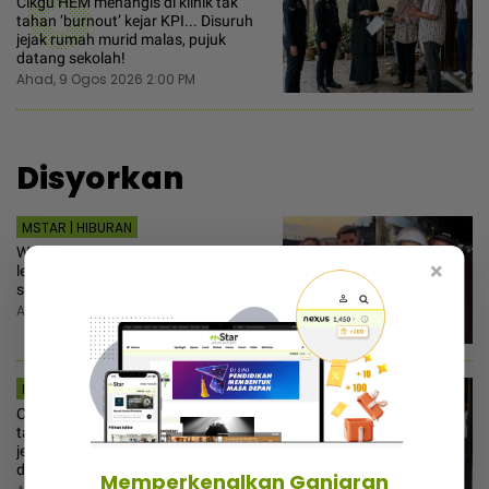
6
Cikgu HEM menangis di klinik tak
tahan ‘burnout’ kejar KPI... Disuruh
jejak rumah murid malas, pujuk
datang sekolah!
Ahad, 9 Ogos 2026 2:00 PM
Disyorkan
MSTAR | HIBURAN
Wafariena dedah teman
×
lelaki...Kongsi video mesra, pakai
sedondon bercuti di Bali
Ahad, 9 Ogos 2026 2:30 PM
MSTAR | VIRAL
Cikgu HEM menangis di klinik tak
tahan ‘burnout’ kejar KPI... Disuruh
jejak rumah murid malas, pujuk
datang sekolah!
Memperkenalkan Ganjaran