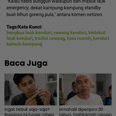
"Kalau habis sungguh walaupun dah masuk lauk
emergency
, dekat kampung-kampung
standby
buat bihun goreng pula," antara komen netizen.
Tags/Kata Kunci:
bungkus lauk kenduri
,
rewang kenduri
,
kedekut
lauk kenduri
,
tradisi rewang
,
tuan rumah
,
kenduri
kahwin kampung
Baca Juga
Ingat tebuk saja-saja?
Ismahalil dipenjara 30
S
a
Rupanya ini fungsi rahsia
tahun, mahkamah rayuan
h