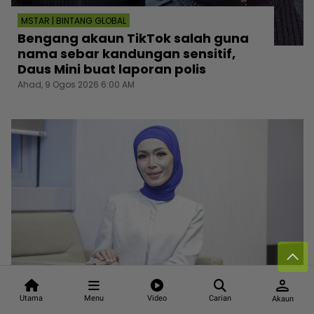
MSTAR | BINTANG GLOBAL
Bengang akaun TikTok salah guna
nama sebar kandungan sensitif,
Daus Mini buat laporan polis
Ahad, 9 Ogos 2026 6:00 AM
person
MSTAR | HIBURAN
Utama
Menu
Video
Carian
Akaun
“Keputusan ujian bukan kanser