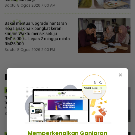
Sabtu, 8 Ogos 2026 7:00 AM
6
Bakal mentua ‘upgrade’ hantaran
lepas anak naik pangkat kerani
kanan! Waktu merisik setuju
RM15,000... Lepas 2 minggu minta
RM25,000
Sabtu, 8 Ogos 2026 2:00 PM
×
Disyorkan
MSTAR | HIBURAN
“Keputusan ujian bukan kanser
tulang“ - Amyza Aznan buntu jenis
kanser dihidapi anak kedua
Sabtu, 8 Ogos 2026 8:30 PM
Memperkenalkan Ganjaran
MSTAR | VIRAL