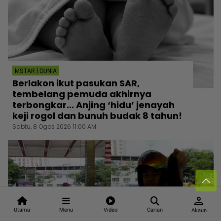
MSTAR | DUNIA
Berlakon ikut pasukan SAR,
tembelang pemuda akhirnya
terbongkar... Anjing ‘hidu’ jenayah
keji rogol dan bunuh budak 8 tahun!
Sabtu, 8 Ogos 2026 11:00 AM
person
Utama
Menu
Video
Carian
Akaun