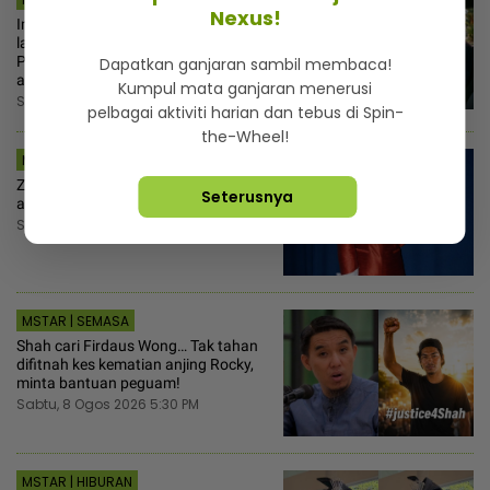
Nexus!
Iman anak pak imam bertudung
labuh runtuh di tangan abang!
Pemuda terkejut jumpa bukti aktiviti
Dapatkan ganjaran sambil membaca!
asmaradana dalam ‘dashcam’
Kumpul mata ganjaran menerusi
Sabtu, 8 Ogos 2026 8:00 PM
pelbagai aktiviti harian dan tebus di Spin-
the-Wheel!
MSTAR | HIBURAN
Zulin Aziz capai berat badan 54kg,
Seterusnya
akui cabaran untuk kekalkan
Sabtu, 8 Ogos 2026 6:00 PM
MSTAR | SEMASA
Shah cari Firdaus Wong… Tak tahan
difitnah kes kematian anjing Rocky,
minta bantuan peguam!
Sabtu, 8 Ogos 2026 5:30 PM
MSTAR | HIBURAN