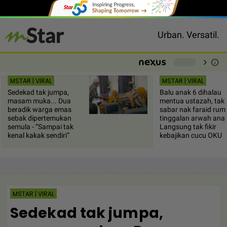
Urban. Versatil.
chevron_right
info
-
MSTAR | VIRAL
MSTAR | VIRAL
Sedekad tak jumpa,
Balu anak 6 dihalau
masam muka... Dua
mentua ustazah, tak
beradik warga emas
sabar nak faraid rum
sebak dipertemukan
tinggalan arwah anak
semula - “Sampai tak
Langsung tak fikir
kenal kakak sendiri”
kebajikan cucu OKU
MSTAR | VIRAL
Sedekad tak jumpa,