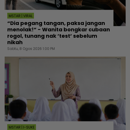
MSTAR | VIRAL
“Dia pegang tangan, paksa jangan
menolak!” - Wanita bongkar cubaan
rogol, tunang nak ’test’ sebelum
nikah
Sabtu, 8 Ogos 2026 1:00 PM
MSTAR | I-SUKE