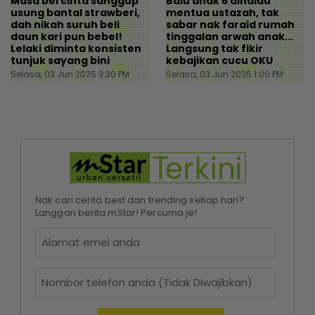
Masa bercinta sanggup
Balu anak 6 dihalau
usung bantal strawberi,
mentua ustazah, tak
dah nikah suruh beli
sabar nak faraid rumah
daun kari pun bebel!
tinggalan arwah anak...
Lelaki diminta konsisten
Langsung tak fikir
tunjuk sayang bini
kebajikan cucu OKU
Selasa, 03 Jun 2025 3:30 PM
Selasa, 03 Jun 2025 1:00 PM
Nak cari cerita best dan trending setiap hari?
Langgan berita mStar! Percuma je!