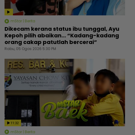
mStar | Berita
Dikecam kerana status ibu tunggal, Ayu
Kepoh pilih abaikan... “Kadang-kadang
orang cakap patutlah bercerai”
Rabu, 05 Ogos 2026 5:30 PM
11:32
mStar | Berita