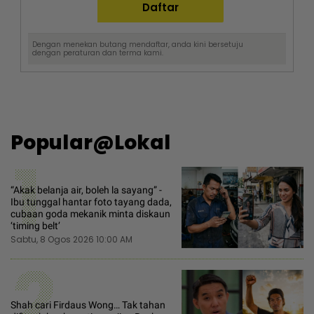
Dengan menekan butang mendaftar, anda kini bersetuju
dengan
peraturan dan terma
kami.
Popular@Lokal
1
“Akak belanja air, boleh la sayang” -
Ibu tunggal hantar foto tayang dada,
cubaan goda mekanik minta diskaun
‘timing belt’
Sabtu, 8 Ogos 2026 10:00 AM
2
Shah cari Firdaus Wong… Tak tahan