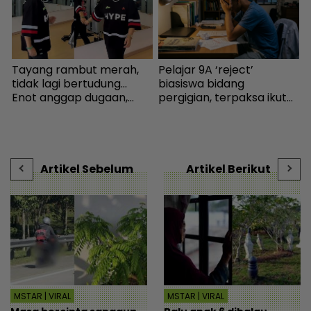
a
Tayang rambut merah,
Pelajar 9A ‘reject’
S
tidak lagi bertudung...
biasiswa bidang
h
,
Enot anggap dugaan,
pergigian, terpaksa ikut
j
minta netizen doa baik-
selera mak ayah jadi
k
baik - Hiburan | mStar
cikgu sekolah - “Usaha
J
saya hanya sia-sia” - Viral
t
| mStar
Artikel Sebelum
Artikel Berikut
MSTAR | VIRAL
MSTAR | VIRAL