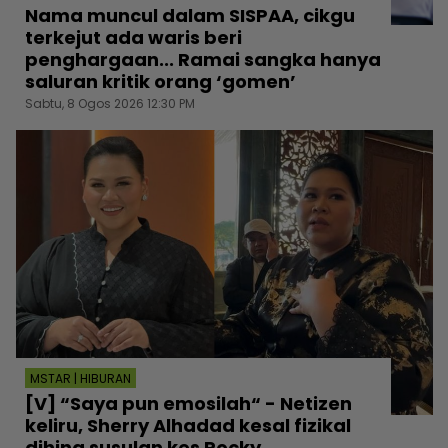
Nama muncul dalam SISPAA, cikgu
terkejut ada waris beri
penghargaan... Ramai sangka hanya
saluran kritik orang ‘gomen’
Sabtu, 8 Ogos 2026 12:30 PM
MSTAR | HIBURAN
[V] “Saya pun emosilah“ - Netizen
keliru, Sherry Alhadad kesal fizikal
dihina susulan kes Rocky