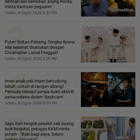
difitnah kes kematian anjing Rocky,
minta bantuan peguam!
Sabtu, 8 Ogos 2026 5:30 PM
3
Puteri Sultan Pahang, Tengku Ilyana
Alia selamat disatukan dengan
Christopher Lionel Froggatt
Sabtu, 8 Ogos 2026 2:25 PM
4
Iman anak pak imam bertudung
labuh runtuh di tangan abang!
Pemuda terkejut jumpa bukti aktiviti
asmaradana dalam ‘dashcam’
Sabtu, 8 Ogos 2026 8:00 PM
5
Sayu hati tengok pesakit nak buang
lauk hospital, petugas KKM minta
jamah - “Baik bagi saya, belum
makan dari pagi”