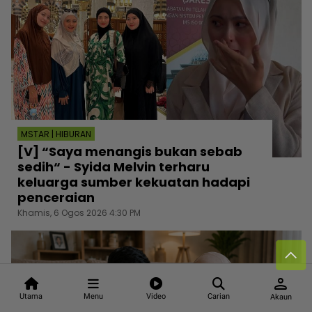
MSTAR | HIBURAN
[V] “Saya menangis bukan sebab
sedih“ - Syida Melvin terharu
keluarga sumber kekuatan hadapi
penceraian
Khamis, 6 Ogos 2026 4:30 PM
person
Utama
Menu
Video
Carian
Akaun