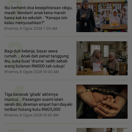
2
Ibu berhenti doa kesejahteraan cikgu,
masih ‘dendam’ anak kena marah
bawa kek ke sekolah - “Kenapa izin
kalau menyusahkan?”
Khamis, 6 Ogos 2026 7:00 AM
3
Bagi duit belanja, bayar sewa
rumah... Anak dah penat tanggung
ibu, suka buat ‘drama‘ sedih sebab
wang bulanan RM500 tak cukup!
Khamis, 6 Ogos 2026 10:00 AM
4
Tiga beranak ‘ghaib‘ akhirnya
muncul... Pasangan suami isteri
serah diri, direman empat hari disyaki
terlibat hutang kutu RM25,000
Khamis, 6 Ogos 2026 10:30 AM