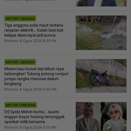
MSTAR | SEMASA
Tiga anggota polis maut terkena
renjatan elektrik… Galah besi kait
kelapa dipercayai jadi punca
Khamis, 6 Ogos 2026 8:30 PM
MSTAR | SEMASA
Misteri bau busuk tepi lebuh raya
terbongkar! Tukang potong rumput
jumpa rangka manusia dalam
longkang
Khamis, 6 Ogos 2026 5:46 PM
MSTAR | HIBURAN
[V] Syida Melvin buntu...suami
enggan bayar hutang tertunggak
syarikat milik bersama
Khamis, 6 Ogos 2026 5:00 PM