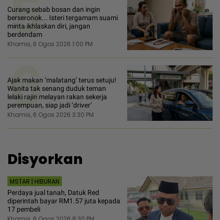
5
Curang sebab bosan dan ingin
berseronok... Isteri tergamam suami
minta ikhlaskan diri, jangan
berdendam
Khamis, 6 Ogos 2026 1:00 PM
6
Ajak makan ‘malatang’ terus setuju!
Wanita tak senang duduk teman
lelaki rajin melayan rakan sekerja
perempuan, siap jadi ‘driver’
Khamis, 6 Ogos 2026 3:30 PM
Disyorkan
MSTAR | HIBURAN
Perdaya jual tanah, Datuk Red
diperintah bayar RM1.57 juta kepada
17 pembeli
Khamis, 6 Ogos 2026 8:30 PM