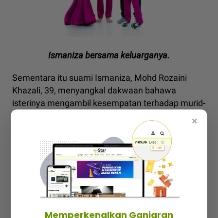
Ismaniza bersama keluarganya.
Sementara itu suami Ismaniza, Mohd Rozaini
Khazali, 39, menyangkal dakwaan bahawa
isterinya mengambil kesempatan terhadap murid-
muridnya untuk mempromosikan perniagaan
×
mereka.
"Kami bercinta sejak dari tingkatan empat, cikgu
ni memang sikap dia macam tu, peramah, suka
tolong orang kadang sampai habis licin gaji dia.
"Kalau ada yang nak kata dia ambil kesempatan
tu terpulang pada pandangan masing-masing.
Memperkenalkan Ganjaran