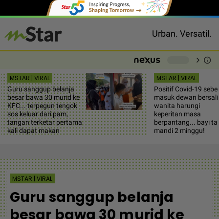
Urban. Versatil.
chevron_right
info
-
MSTAR | VIRAL
MSTAR | VIRAL
Guru sanggup belanja
Positif Covid-19 seb
besar bawa 30 murid ke
masuk dewan bersali
KFC... terpegun tengok
wanita harungi
sos keluar dari pam,
keperitan masa
tangan terketar pertama
berpantang... bayi ta
kali dapat makan
mandi 2 minggu!
MSTAR | VIRAL
Guru sanggup belanja
besar bawa 30 murid ke