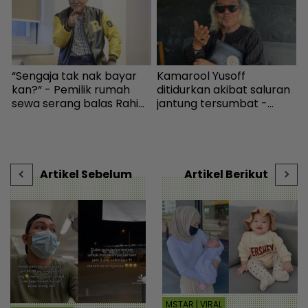
g
“Sengaja tak nak bayar
Kamarool Yusoff
S
kan?“ - Pemilik rumah
ditidurkan akibat saluran
sewa serang balas Rahim
jantung tersumbat -
t
Omar, doakan menang
Hiburan | mStar
s
KES2026 boleh bayar
hutang - Hiburan | mStar
Artikel Sebelum
Artikel Berikut
MSTAR | VIRAL