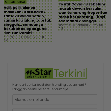
MSTAR | VIRAL
Positif Covid-19 sebelum
Adik pelik bisnes
masuk dewan bersalin,
masakan utara kakak
wanita harungi keperitan
tak laku walau sedap,
masa berpantang... bayi
ramai lalu lalang tapi tak
tak mandi 2 minggu!
singgah... semuanya
Khamis, 03 Februari 2022 7:00
berubah selepas guna
AM
‘ilmu universiti’
Khamis, 03 Februari 2022 11:00
AM
Nak cari cerita best dan trending setiap hari?
Langgan berita mStar! Percuma je!