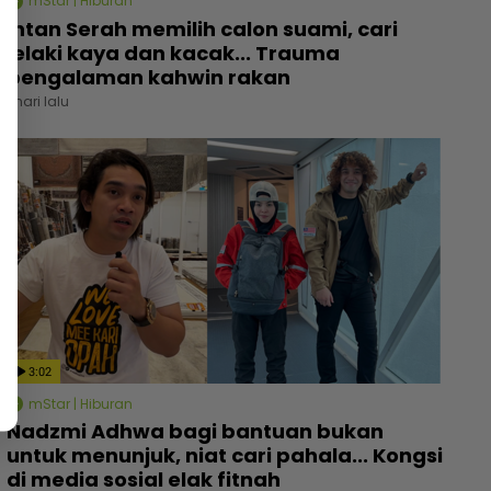
mStar | Hiburan
Intan Serah memilih calon suami, cari
lelaki kaya dan kacak... Trauma
pengalaman kahwin rakan
1 hari lalu
3:02
mStar | Hiburan
Nadzmi Adhwa bagi bantuan bukan
untuk menunjuk, niat cari pahala... Kongsi
di media sosial elak fitnah