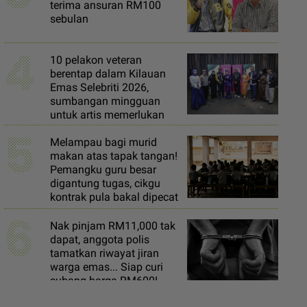
terima ansuran RM100
sebulan
4
10 pelakon veteran
berentap dalam Kilauan
Emas Selebriti 2026,
sumbangan mingguan
untuk artis memerlukan
5
Melampau bagi murid
makan atas tapak tangan!
Pemangku guru besar
digantung tugas, cikgu
kontrak pula bakal dipecat
6
Nak pinjam RM11,000 tak
dapat, anggota polis
tamatkan riwayat jiran
warga emas... Siap curi
subang harga RM600!