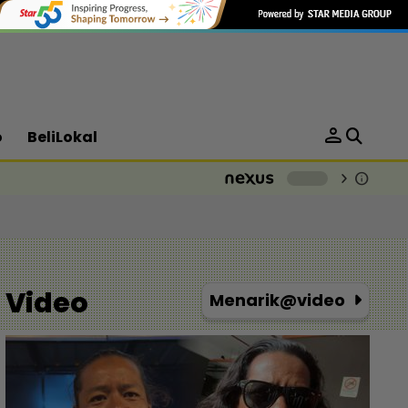
person
o
BeliLokal
chevron_right
info
-
Video
Menarik@video