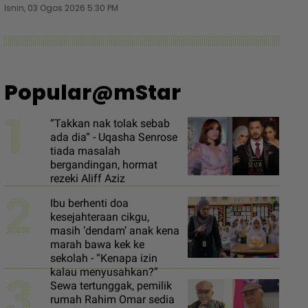
Isnin, 03 Ogos 2026 5:30 PM
Popular@mStar
1
“Takkan nak tolak sebab
ada dia“ - Uqasha Senrose
tiada masalah
bergandingan, hormat
rezeki Aliff Aziz
2
Ibu berhenti doa
kesejahteraan cikgu,
masih ‘dendam’ anak kena
marah bawa kek ke
sekolah - “Kenapa izin
3
kalau menyusahkan?”
Sewa tertunggak, pemilik
rumah Rahim Omar sedia