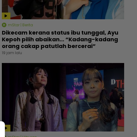
mStar | Berita
Dikecam kerana status ibu tunggal, Ayu
Kepoh pilih abaikan... “Kadang-kadang
orang cakap patutlah bercerai”
19 jam lalu