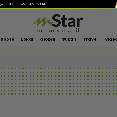
job
Kuali
Kuntum
SuriaFM
988FM
Xpose
Lokal
Global
Sukan
Travel
Vide