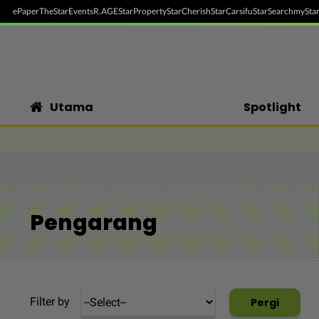
ePaper
TheStar
Events
R.AGE
StarProperty
StarCherish
StarCarsifu
StarSearch
myStar
Utama
Spotlight
Pengarang
Filter by