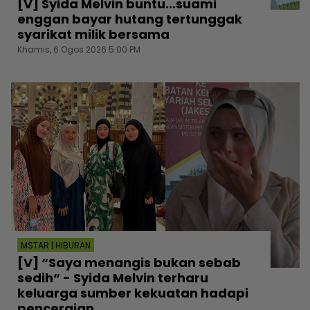
[V] Syida Melvin buntu...suami
enggan bayar hutang tertunggak
syarikat milik bersama
Khamis, 6 Ogos 2026 5:00 PM
MSTAR | HIBURAN
[V] “Saya menangis bukan sebab
sedih“ - Syida Melvin terharu
keluarga sumber kekuatan hadapi
penceraian