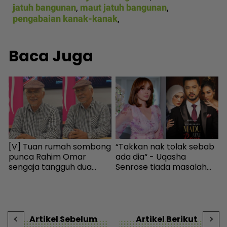
jatuh bangunan
,
maut jatuh bangunan
,
pengabaian kanak-kanak
,
Baca Juga
[V] Tuan rumah sombong
“Takkan nak tolak sebab
1
punca Rahim Omar
ada dia“ - Uqasha
b
.
sengaja tangguh dua
Senrose tiada masalah
E
tahun tak bayar sewa -
bergandingan, hormat
s
Hiburan | mStar
rezeki Aliff Aziz - Hiburan |
u
n
mStar
H
Artikel Sebelum
Artikel Berikut