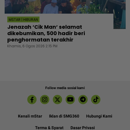
MSTAR | HIBURAN
Jenazah ‘Cik Man‘ selamat
dikebumikan, 500 hadir beri
penghormatan terakhir
Khamis, 6 Ogos 2026 2:15 PM
Follow media sosial kami
Kenali mStar
Iklan di SMG360
Hubungi Kami
Terma & Syarat
Dasar Privasi