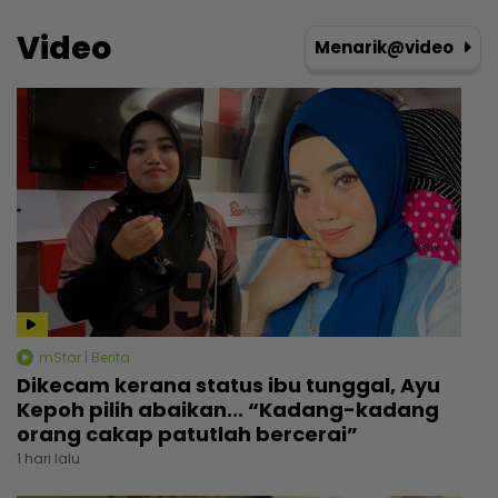
Video
Menarik@video
mStar | Berita
Dikecam kerana status ibu tunggal, Ayu
Kepoh pilih abaikan... “Kadang-kadang
orang cakap patutlah bercerai”
1 hari lalu