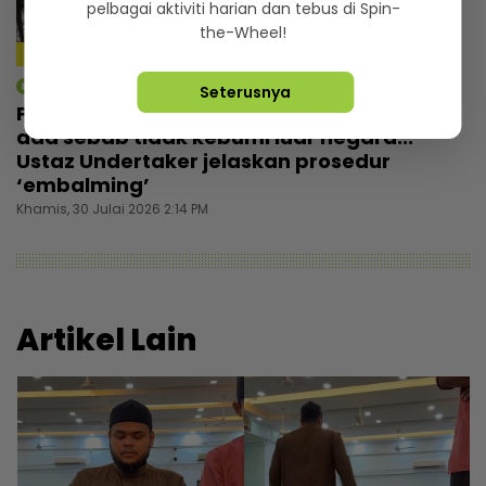
pelbagai aktiviti harian dan tebus di Spin-
the-Wheel!
5:28
mStar | Berita
Seterusnya
Proses bawa pulang jenazah tak mudah,
ada sebab tidak kebumi luar negara...
Ustaz Undertaker jelaskan prosedur
‘embalming’
Khamis, 30 Julai 2026 2:14 PM
Artikel Lain