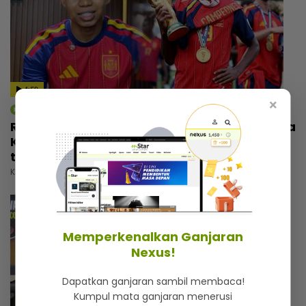
4:59
×
mStar | Berita
Rezeki wajah seiras Lamine Yamal, pemuda
Kelantan tak sia-siakan peluang... Banyak
tawaran reviu, ramai nak bergambar
Khamis, 30 Julai 2026 5:00 PM
Memperkenalkan Ganjaran
Nexus!
Dapatkan ganjaran sambil membaca!
Kumpul mata ganjaran menerusi