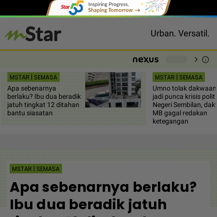
Urban. Versatil.
chevron_right
info
-
MSTAR | SEMASA
MSTAR | SEMASA
Apa sebenarnya
Umno tolak dakwaan
berlaku? Ibu dua beradik
jadi punca krisis polit
jatuh tingkat 12 ditahan
Negeri Sembilan, da
bantu siasatan
MB gagal redakan
ketegangan
MSTAR | SEMASA
Apa sebenarnya berlaku?
Ibu dua beradik jatuh