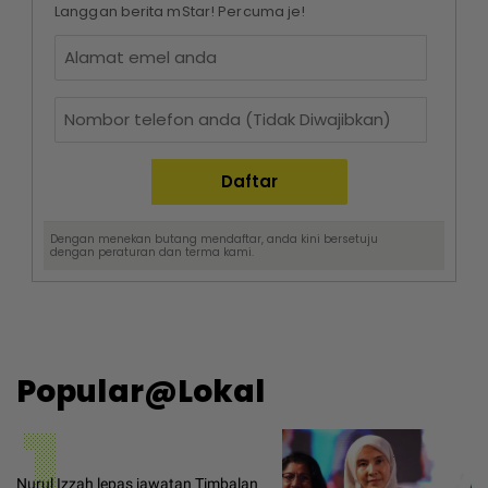
Langgan berita mStar! Percuma je!
Dengan menekan butang mendaftar, anda kini bersetuju
dengan
peraturan dan terma
kami.
Popular@Lokal
1
Nurul Izzah lepas jawatan Timbalan