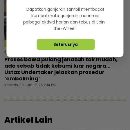
Dapatkan ganjaran sambil membaca!
Kumpul mata ganjaran menerusi
pelbagai aktiviti harian dan tebus di Spin-
the-Wheel!
Seterusnya
5:28
mStar | Berita
Proses bawa pulang jenazah tak mudah,
ada sebab tidak kebumi luar negara...
Ustaz Undertaker jelaskan prosedur
‘embalming’
Khamis, 30 Julai 2026 2:14 PM
Artikel Lain