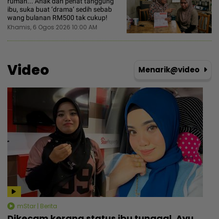
rumah... Anak dah penat tanggung
ibu, suka buat ‘drama‘ sedih sebab
wang bulanan RM500 tak cukup!
Khamis, 6 Ogos 2026 10:00 AM
Video
Menarik@video
mStar | Berita
Dikecam kerana status ibu tunggal, Ayu