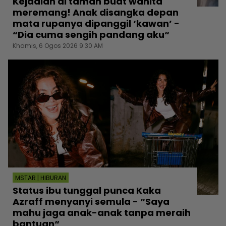
Kejadian di taman buat wanita
meremang! Anak disangka depan
mata rupanya dipanggil ‘kawan’ -
“Dia cuma sengih pandang aku“
Khamis, 6 Ogos 2026 9:30 AM
MSTAR | HIBURAN
Status ibu tunggal punca Kaka
Azraff menyanyi semula - “Saya
mahu jaga anak-anak tanpa meraih
bantuan“