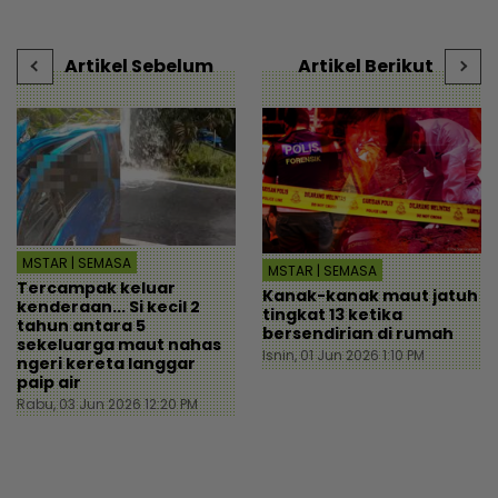
mStar
Artikel Sebelum
Artikel Berikut
MSTAR | SEMASA
MSTAR | SEMASA
Tercampak keluar
Kanak-kanak maut jatuh
kenderaan... Si kecil 2
tingkat 13 ketika
tahun antara 5
bersendirian di rumah
sekeluarga maut nahas
Isnin, 01 Jun 2026 1:10 PM
ngeri kereta langgar
paip air
Rabu, 03 Jun 2026 12:20 PM