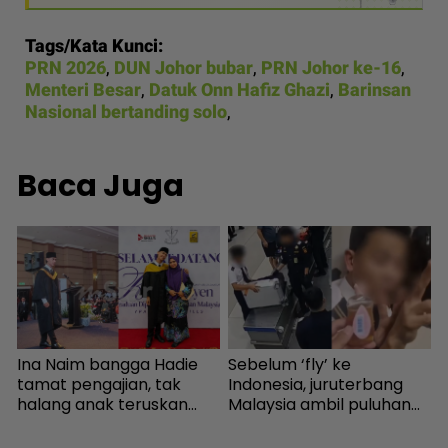
Tags/Kata Kunci:
PRN 2026
,
DUN Johor bubar
,
PRN Johor ke-16
,
Menteri Besar
,
Datuk Onn Hafiz Ghazi
,
Barinsan
Nasional bertanding solo
,
Baca Juga
g
Ina Naim bangga Hadie
Sebelum ‘fly’ ke
J
tamat pengajian, tak
Indonesia, juruterbang
t
halang anak teruskan
Malaysia ambil puluhan
l
bidang seni - Hiburan |
ribu bekalan dadah di
7
mStar
Ampang - Semasa |