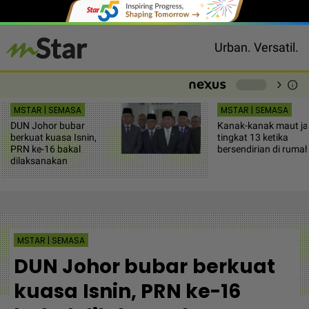
Urban. Versatil.
chevron_right
info
-
MSTAR | SEMASA
MSTAR | SEMASA
DUN Johor bubar
Kanak-kanak maut ja
berkuat kuasa Isnin,
tingkat 13 ketika
PRN ke-16 bakal
bersendirian di ruma
dilaksanakan
MSTAR | SEMASA
DUN Johor bubar berkuat
kuasa Isnin, PRN ke-16