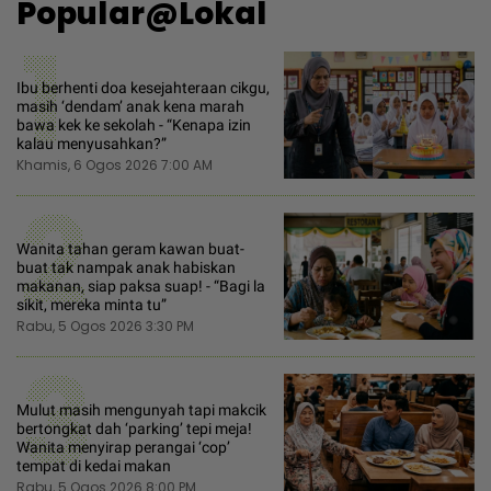
Popular@Lokal
1
Ibu berhenti doa kesejahteraan cikgu,
masih ‘dendam’ anak kena marah
bawa kek ke sekolah - “Kenapa izin
kalau menyusahkan?”
Khamis, 6 Ogos 2026 7:00 AM
2
Wanita tahan geram kawan buat-
buat tak nampak anak habiskan
makanan, siap paksa suap! - “Bagi la
sikit, mereka minta tu”
Rabu, 5 Ogos 2026 3:30 PM
3
Mulut masih mengunyah tapi makcik
bertongkat dah ‘parking’ tepi meja!
Wanita menyirap perangai ‘cop’
tempat di kedai makan
Rabu, 5 Ogos 2026 8:00 PM