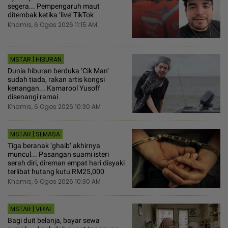
segera... Pempengaruh maut
ditembak ketika ‘live’ TikTok
Khamis, 6 Ogos 2026 11:15 AM
MSTAR | HIBURAN
Dunia hiburan berduka ‘Cik Man‘
sudah tiada, rakan artis kongsi
kenangan... Kamarool Yusoff
disenangi ramai
Khamis, 6 Ogos 2026 10:30 AM
MSTAR | SEMASA
Tiga beranak ‘ghaib‘ akhirnya
muncul... Pasangan suami isteri
serah diri, direman empat hari disyaki
terlibat hutang kutu RM25,000
Khamis, 6 Ogos 2026 10:30 AM
MSTAR | VIRAL
Bagi duit belanja, bayar sewa