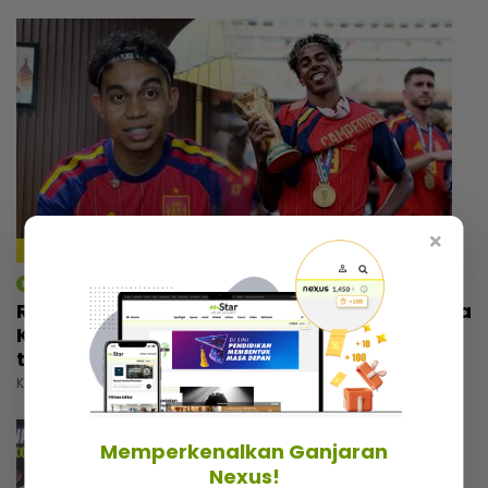
×
4:59
mStar | Berita
Rezeki wajah seiras Lamine Yamal, pemuda
Kelantan tak sia-siakan peluang... Banyak
tawaran reviu, ramai nak bergambar
Khamis, 30 Julai 2026 5:00 PM
Memperkenalkan Ganjaran
Nexus!