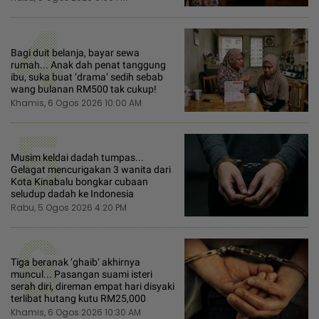
4
Bagi duit belanja, bayar sewa
rumah... Anak dah penat tanggung
ibu, suka buat ‘drama‘ sedih sebab
wang bulanan RM500 tak cukup!
Khamis, 6 Ogos 2026 10:00 AM
5
Musim keldai dadah tumpas...
Gelagat mencurigakan 3 wanita dari
Kota Kinabalu bongkar cubaan
seludup dadah ke Indonesia
Rabu, 5 Ogos 2026 4:20 PM
6
Tiga beranak ‘ghaib‘ akhirnya
muncul... Pasangan suami isteri
serah diri, direman empat hari disyaki
terlibat hutang kutu RM25,000
Khamis, 6 Ogos 2026 10:30 AM