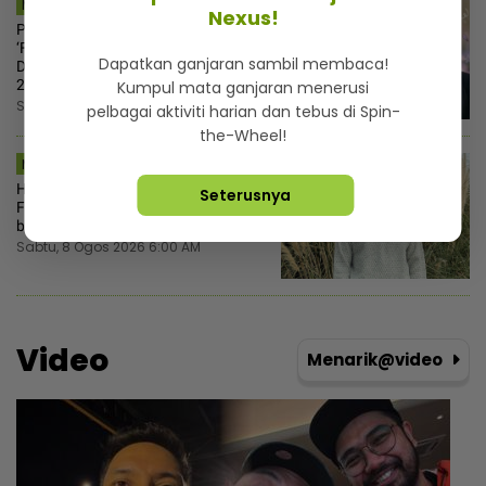
MSTAR | BINTANG GLOBAL
Nexus!
Pelakon AI lagi popular di China,
‘Fang Taozi’ kaya macam manusia...
Dapatkan ganjaran sambil membaca!
Dibayar RM170,000 promosi produk
20 saat
Kumpul mata ganjaran menerusi
Sabtu, 8 Ogos 2026 6:30 AM
pelbagai aktiviti harian dan tebus di Spin-
the-Wheel!
MSTAR | BINTANG GLOBAL
Hidup Ji Soo berubah sejak pindah
Seterusnya
Filipina, mula berjimat mekap pun
buat sendiri
Sabtu, 8 Ogos 2026 6:00 AM
Video
Menarik@video