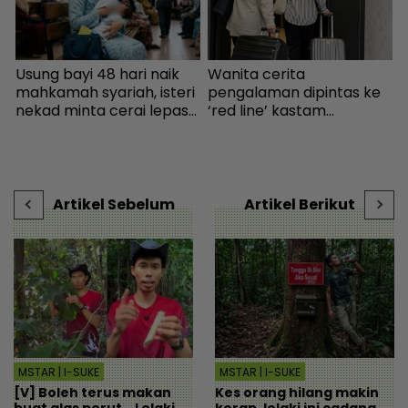
k
Usung bayi 48 hari naik
Wanita cerita
I
mahkamah syariah, isteri
pengalaman dipintas ke
nekad minta cerai lepas
‘red line’ kastam
k
dituduh jadi punca nafkah
Indonesia... Rupanya
b
mentua terputus - Viral |
gerak-geri dipantau
mStar
sebaik turun pesawat! -
Destinasi | mStar
Artikel Sebelum
Artikel Berikut
MSTAR | I-SUKE
MSTAR | I-SUKE
[V] Boleh terus makan
Kes orang hilang makin