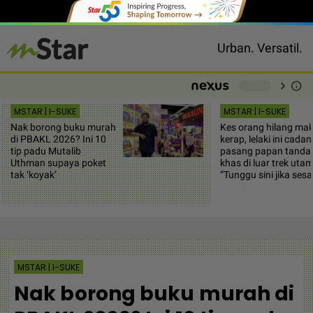
Urban. Versatil.
chevron_right
info
-
MSTAR | I-SUKE
MSTAR | I-SUKE
Nak borong buku murah
Kes orang hilang mak
di PBAKL 2026? Ini 10
kerap, lelaki ini cada
tip padu Mutalib
pasang papan tanda
Uthman supaya poket
khas di luar trek utam
tak ‘koyak’
“Tunggu sini jika sesa
MSTAR | I-SUKE
Nak borong buku murah di