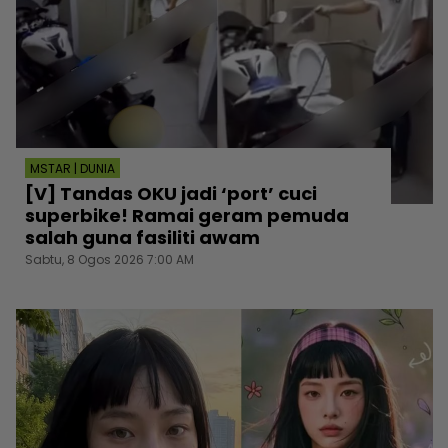
MSTAR | DUNIA
[V] Tandas OKU jadi ‘port’ cuci
superbike! Ramai geram pemuda
salah guna fasiliti awam
Sabtu, 8 Ogos 2026 7:00 AM