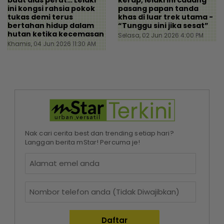
buat alas perut… Lelaki
kerap, lelaki ini cadang
ini kongsi rahsia pokok
pasang papan tanda
tukas demi terus
khas di luar trek utama -
bertahan hidup dalam
“Tunggu sini jika sesat”
hutan ketika kecemasan
Selasa, 02 Jun 2026 4:00 PM
Khamis, 04 Jun 2026 11:30 AM
Nak cari cerita best dan trending setiap hari?
Langgan berita mStar! Percuma je!