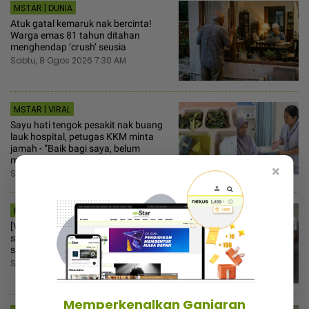
MSTAR | DUNIA
Atuk gatal kemaruk nak bercinta!
Warga emas 81 tahun ditahan
menghendap ‘crush’ seusia
Sabtu, 8 Ogos 2026 7:30 AM
MSTAR | VIRAL
Sayu hati tengok pesakit nak buang
lauk hospital, petugas KKM minta
jamah - “Baik bagi saya, belum
makan dari pagi”
×
Sabtu, 8 Ogos 2026 7:00 AM
MSTAR | DUNIA
[V] Tandas OKU jadi ‘port’ cuci
superbike! Ramai geram pemuda
salah guna fasiliti awam
Sabtu, 8 Ogos 2026 7:00 AM
Memperkenalkan Ganjaran