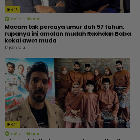
4:18
mStar | Hiburan
Macam tak percaya umur dah 57 tahun,
rupanya ini amalan mudah Rashdan Baba
kekal awet muda
17 jam lalu
4:14
mStar | Hiburan