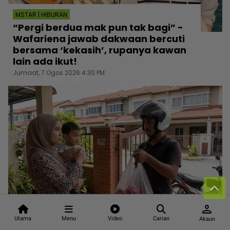
MSTAR | HIBURAN
“Pergi berdua mak pun tak bagi” -
Wafariena jawab dakwaan bercuti
bersama ‘kekasih’, rupanya kawan
lain ada ikut!
Jumaat, 7 Ogos 2026 4:30 PM
person
MSTAR | VIRAL
Utama
Menu
Video
Carian
Akaun
“Bukan suruh masak pun” - Wanita