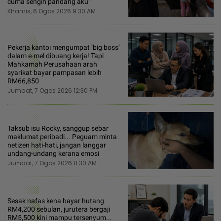
cuma sengih pandang aku“
Khamis, 6 Ogos 2026 9:30 AM
3
Pekerja kantoi mengumpat ‘big boss’
dalam e-mel dibuang kerja! Tapi
Mahkamah Perusahaan arah
syarikat bayar pampasan lebih
RM66,850
Jumaat, 7 Ogos 2026 12:30 PM
4
Taksub isu Rocky, sanggup sebar
maklumat peribadi... Peguam minta
netizen hati-hati, jangan langgar
undang-undang kerana emosi
Jumaat, 7 Ogos 2026 11:30 AM
5
Sesak nafas kena bayar hutang
RM4,200 sebulan, jurutera bergaji
RM5,500 kini mampu tersenyum...