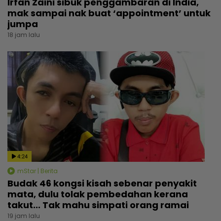
Irfan Zaini sibuk penggambaran di India,
mak sampai nak buat ‘appointment’ untuk
jumpa
18 jam lalu
4:24
mStar | Berita
Budak 46 kongsi kisah sebenar penyakit
mata, dulu tolak pembedahan kerana
takut... Tak mahu simpati orang ramai
19 jam lalu