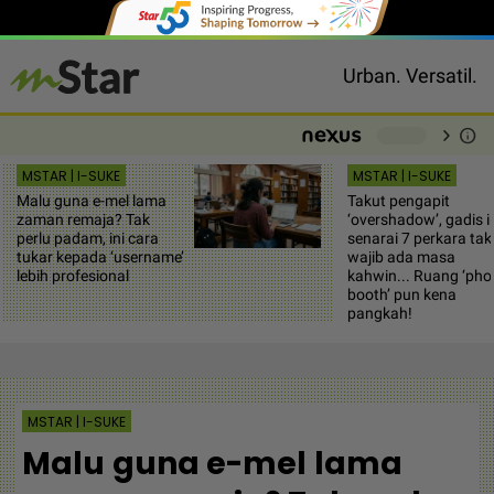
Urban. Versatil.
chevron_right
info
-
MSTAR | I-SUKE
MSTAR | I-SUKE
Malu guna e-mel lama
Takut pengapit
zaman remaja? Tak
‘overshadow’, gadis i
perlu padam, ini cara
senarai 7 perkara tak
tukar kepada ‘username’
wajib ada masa
lebih profesional
kahwin... Ruang ‘pho
booth’ pun kena
pangkah!
MSTAR | I-SUKE
Malu guna e-mel lama