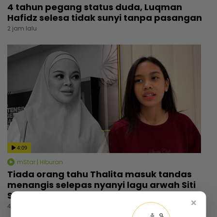
4 tahun pegang status duda, Luqman
Hafidz selesa tidak sunyi tanpa pasangan
2 jam lalu
4:09
mStar | Hiburan
Tiada orang tahu Thalita masuk tandas
menangis selepas nyanyi lagu arwah Siti
Sarah, dapat rasa aura atas pentas
×
4 jam lalu