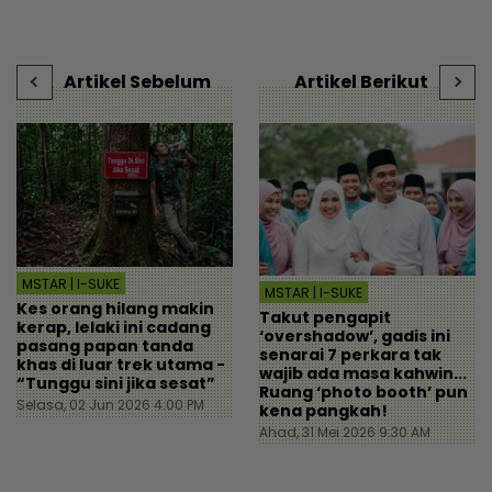
rezeki Aliff Aziz - Hiburan |
gaji bersih RM2,300 -
mStar
“Mana nak cekau duit?” -
Viral | mStar
Artikel Sebelum
Artikel Berikut
MSTAR | I-SUKE
MSTAR | I-SUKE
Kes orang hilang makin
Takut pengapit
kerap, lelaki ini cadang
‘overshadow’, gadis ini
pasang papan tanda
senarai 7 perkara tak
khas di luar trek utama -
wajib ada masa kahwin...
“Tunggu sini jika sesat”
Ruang ‘photo booth’ pun
Selasa, 02 Jun 2026 4:00 PM
kena pangkah!
Ahad, 31 Mei 2026 9:30 AM