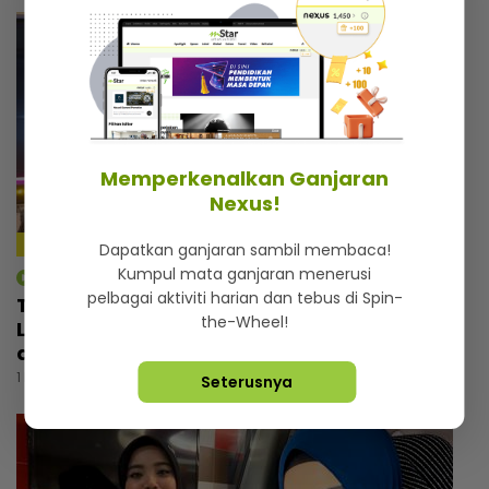
Memperkenalkan Ganjaran
Nexus!
Dapatkan ganjaran sambil membaca!
Kumpul mata ganjaran menerusi
mStar | Hiburan
pelbagai aktiviti harian dan tebus di Spin-
Tebalkan muka jual air kopi, Man Raja
the-Wheel!
Lawak cemburu bila tengok pelawak lain
ada perniagaan
1 hari lalu
Seterusnya