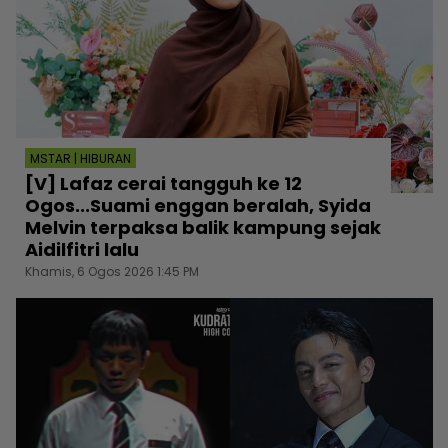
MSTAR | HIBURAN
[V] Lafaz cerai tangguh ke 12
Ogos...Suami enggan beralah, Syida
Melvin terpaksa balik kampung sejak
Aidilfitri lalu
Khamis, 6 Ogos 2026 1:45 PM