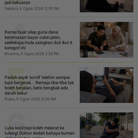
jadi kekuatan
Selasa, 4 Ogos 2026 12:30 PM
4
Ramai buat silap guna dana
kecemasan bayar cukai jalan,
seeloknya mula asingkan duit ikut 6
kategori ini
Khamis, 6 Ogos 2026 2:30 PM
5
Padah asyik ‘scroll’ telefon sampai
lupa bergerak... Remaja tiba-tiba tak
boleh berjalan, betis bengkak ada
darah beku!
Rabu, 5 Ogos 2026 12:30 PM
6
Luka kecil tapi boleh melarat ke
tulang! Doktor dedah bahaya kuman