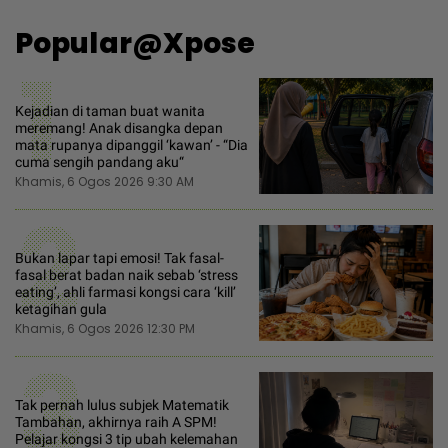
Popular@Xpose
1
Kejadian di taman buat wanita
meremang! Anak disangka depan
mata rupanya dipanggil ‘kawan’ - “Dia
cuma sengih pandang aku“
Khamis, 6 Ogos 2026 9:30 AM
2
Bukan lapar tapi emosi! Tak fasal-
fasal berat badan naik sebab ‘stress
eating’, ahli farmasi kongsi cara ‘kill’
ketagihan gula
Khamis, 6 Ogos 2026 12:30 PM
3
Tak pernah lulus subjek Matematik
Tambahan, akhirnya raih A SPM!
Pelajar kongsi 3 tip ubah kelemahan