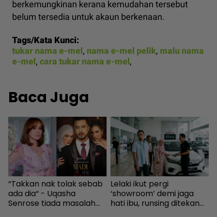
berkemungkinan kerana kemudahan tersebut
belum tersedia untuk akaun berkenaan.
Tags/Kata Kunci:
tukar nama e-mel
,
nama e-mel pelik
,
malu nama
e-mel
,
cara tukar nama e-mel
,
Baca Juga
“Takkan nak tolak sebab
Lelaki ikut pergi
J
ada dia“ - Uqasha
‘showroom’ demi jaga
t
Senrose tiada masalah
hati ibu, runsing ditekan
l
bergandingan, hormat
beli kereta import walau
7