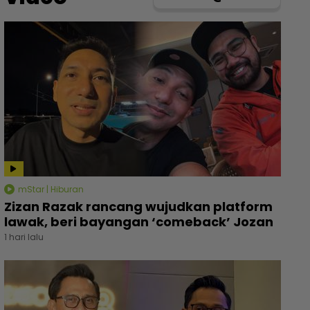
mStar | Hiburan
Zizan Razak rancang wujudkan platform
lawak, beri bayangan ‘comeback’ Jozan
1 hari lalu