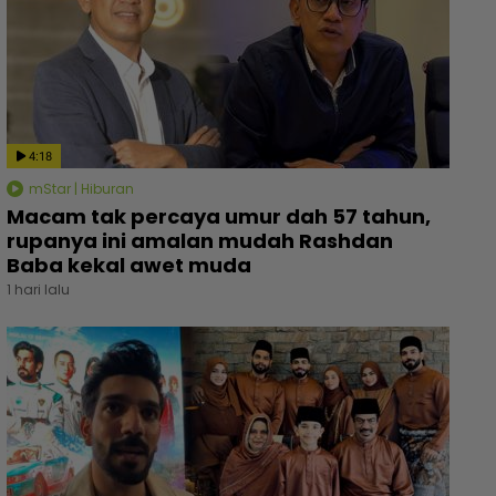
4:18
mStar | Hiburan
Macam tak percaya umur dah 57 tahun,
rupanya ini amalan mudah Rashdan
Baba kekal awet muda
1 hari lalu