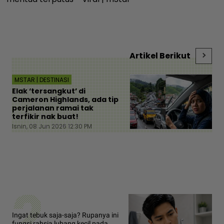
Artikel Berikut
MSTAR | DESTINASI
Elak ‘tersangkut’ di
Cameron Highlands, ada tip
perjalanan ramai tak
terfikir nak buat!
Isnin, 08 Jun 2026 12:30 PM
2
Ingat tebuk saja-saja? Rupanya ini
fungsi rahsia lubang kecil pada