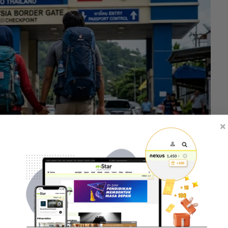
×
ri pelancong dari Malaysia. -Gambar hiasan AI