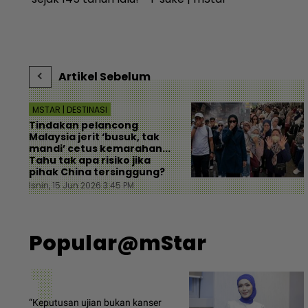
Artikel Sebelum
MSTAR | DESTINASI
Tindakan pelancong
Malaysia jerit ‘busuk, tak
mandi’ cetus kemarahan...
Tahu tak apa risiko jika
pihak China tersinggung?
Isnin, 15 Jun 2026 3:45 PM
Popular@mStar
1
“Keputusan ujian bukan kanser