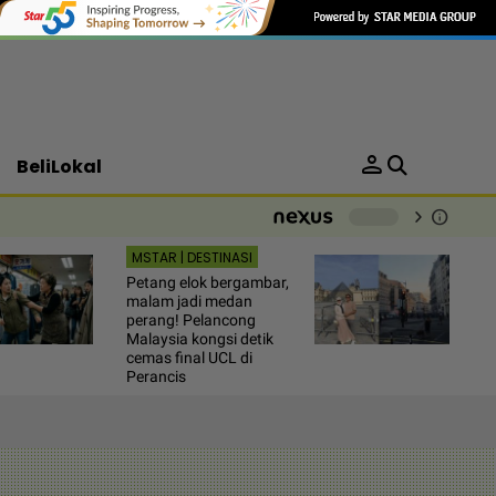
person
BeliLokal
chevron_right
info
-
MSTAR | DESTINASI
Petang elok bergambar,
malam jadi medan
perang! Pelancong
Malaysia kongsi detik
cemas final UCL di
Perancis