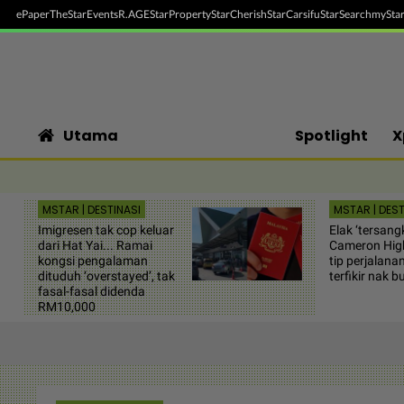
ePaper
TheStar
Events
R.AGE
StarProperty
StarCherish
StarCarsifu
StarSearch
myStar
Utama
Spotlight
X
MSTAR | DESTINASI
MSTAR | DEST
Imigresen tak cop keluar
Elak ‘tersangk
dari Hat Yai... Ramai
Cameron High
kongsi pengalaman
tip perjalana
dituduh ‘overstayed’, tak
terfikir nak b
fasal-fasal didenda
RM10,000