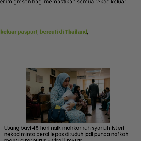
er imigresen bagi memastikan semua rekod keluar
 keluar pasport
,
bercuti di Thailand
,
Usung bayi 48 hari naik mahkamah syariah, isteri
Pe
nekad minta cerai lepas dituduh jadi punca nafkah
te
mentua terputus - Viral | mStar
“U