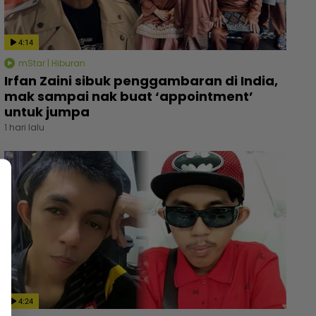
4:14
mStar | Hiburan
Irfan Zaini sibuk penggambaran di India,
mak sampai nak buat ‘appointment’
untuk jumpa
1 hari lalu
4:24