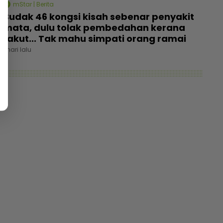
mStar | Berita
Budak 46 kongsi kisah sebenar penyakit
mata, dulu tolak pembedahan kerana
takut... Tak mahu simpati orang ramai
1 hari lalu