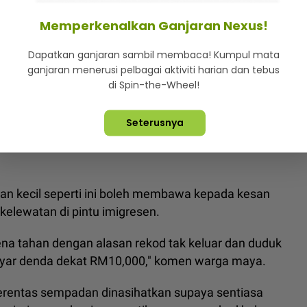
Memperkenalkan Ganjaran Nexus!
ali ke pihak imigresen Thailand untuk
mengelakkan masalah pada perjalanan akan datang.
Dapatkan ganjaran sambil membaca! Kumpul mata
ganjaran menerusi pelbagai aktiviti harian dan tebus
 boleh kena tahan. Sistem mereka akan anggap kita
di Spin-the-Wheel!
 antara komen netizen.
Seterusnya
ituasi sama apabila tidak sedar ketiadaan cop
unter imigresen untuk pembetulan rekod bagi
n kecil seperti ini boleh membawa kepada kesan
elewatan di pintu imigresen.
ena tahan dengan alasan rekod tak keluar dan duduk
 bayar denda dekat RM10,000," komen warga maya.
erentas sempadan dinasihatkan supaya sentiasa