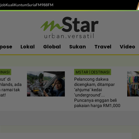
job
Kuali
Kuntum
SuriaFM
988FM
pose
Lokal
Global
Sukan
Travel
Video
INASI
MSTAR | DESTINASI
ut’ di
Pelancong dakwa
lands, ada
dicengkam, ditampar
n ramai tak
‘ahjuma’ kedai
uat!
‘underground’...
Puncanya enggan beli
pakaian harga RM1,000