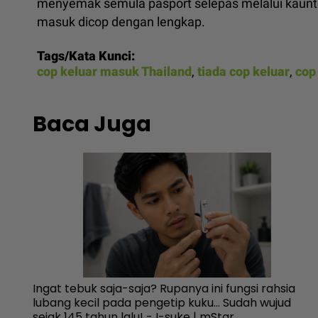
menyemak semula pasport selepas melalui kaunt
masuk dicop dengan lengkap.
Tags/Kata Kunci:
cop keluar masuk Thailand
,
tiada cop keluar
,
cop
Baca Juga
Enot
Ingat tebuk saja-saja? Rupanya ini fungsi rahsia
lubang kecil pada pengetip kuku... Sudah wujud
sejak 145 tahun lalu! - I-suke | mStar