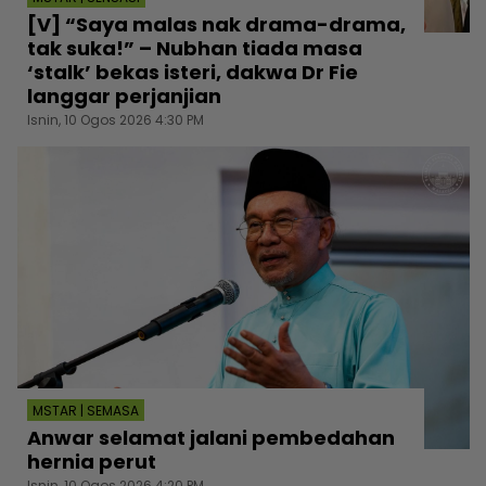
[V] “Saya malas nak drama-drama,
tak suka!” – Nubhan tiada masa
‘stalk’ bekas isteri, dakwa Dr Fie
langgar perjanjian
Isnin, 10 Ogos 2026 4:30 PM
MSTAR | SEMASA
Anwar selamat jalani pembedahan
hernia perut
Isnin, 10 Ogos 2026 4:20 PM