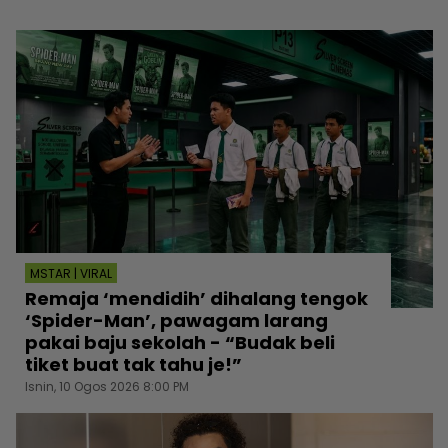
MSTAR | VIRAL
Remaja ‘mendidih’ dihalang tengok
‘Spider-Man’, pawagam larang
pakai baju sekolah - “Budak beli
tiket buat tak tahu je!”
Isnin, 10 Ogos 2026 8:00 PM