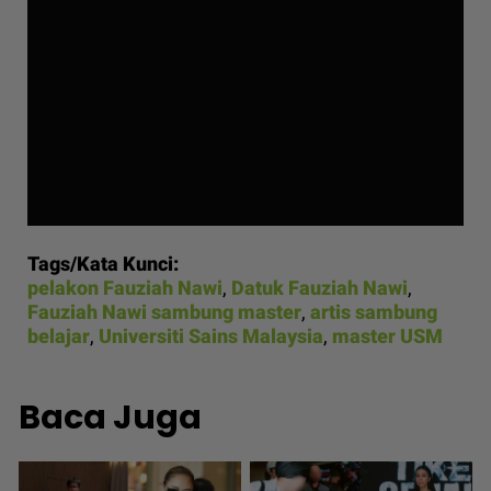
Tags/Kata Kunci:
pelakon Fauziah Nawi
,
Datuk Fauziah Nawi
,
Fauziah Nawi sambung master
,
artis sambung
belajar
,
Universiti Sains Malaysia
,
master USM
Baca Juga