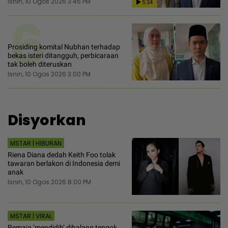
Isnin, 10 Ogos 2026 3:45 PM
5:34
6
Prosiding komital Nubhan terhadap
bekas isteri ditangguh, perbicaraan
tak boleh diteruskan
Isnin, 10 Ogos 2026 3:00 PM
Disyorkan
MSTAR | HIBURAN
Riena Diana dedah Keith Foo tolak
tawaran berlakon di Indonesia demi
anak
Isnin, 10 Ogos 2026 8:00 PM
MSTAR | VIRAL
Remaja ‘mendidih’ dihalang tengok