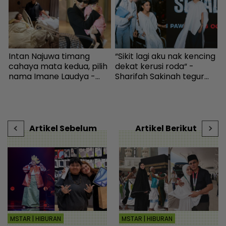
t
Intan Najuwa timang
“Sikit lagi aku nak kencing
cahaya mata kedua, pilih
dekat kerusi roda“ -
r
a
nama Imane Laudya -
Sharifah Sakinah tegur
b
r
Hiburan | mStar
orang sihat jangan guna
r
tandas OKU sesuka hati -
c
Hiburan | mStar
a
Artikel Sebelum
Artikel Berikut
MSTAR | HIBURAN
MSTAR | HIBURAN