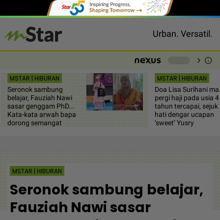
Urban. Versatil.
chevron_right
info
-
MSTAR | HIBURAN
MSTAR | HIBURAN
Seronok sambung
Doa Lisa Surihani m
belajar, Fauziah Nawi
pergi haji pada usia 4
sasar genggam PhD...
tahun tercapai, sejuk
Kata-kata arwah bapa
hati dengar ucapan
dorong semangat
‘sweet’ Yusry
MSTAR | HIBURAN
Seronok sambung belajar,
Fauziah Nawi sasar