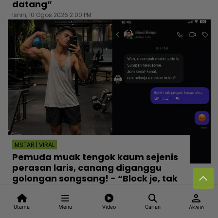
datang”
Isnin, 10 Ogos 2026 2:00 PM
MSTAR | VIRAL
Pemuda muak tengok kaum sejenis
perasan laris, canang diganggu
golongan songsang! - “Block je, tak
payah tayang screenshot”
person
Isnin, 10 Ogos 2026 1:00 PM
Utama
Menu
Video
Carian
Akaun