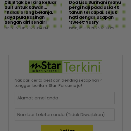
Cik B tak berkira keluar
Doa Lisa Surihani mahu
duit untuk kawan...
pergi haji pada usia 40
“Kalau orang belanja,
tahun tercapai, sejuk
saya pula kasihan
hati dengar ucapan
dengan diri sendiri”
‘sweet’ Yusry
Isnin, 15 Jun 2026 3:14 PM
Isnin, 15 Jun 2026 12:30 PM
Nak cari cerita best dan trending setiap hari?
Langgan berita mStar! Percuma je!