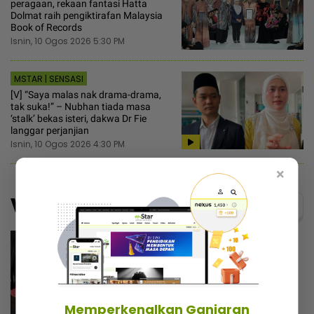
peragaan, rekaan fantasi Hatta
Dolmat raih pengiktirafan Malaysia
Book of Records
Isnin, 10 Ogos 2026 5:30 PM
MSTAR | SENSASI
[V] “Saya malas nak drama-drama,
tak suka!” – Nubhan tiada masa
‘stalk’ bekas isteri, dakwa Dr Fie
langgar perjanjian
Isnin, 10 Ogos 2026 4:30 PM
×
Video
Menarik@video
Memperkenalkan Ganjaran