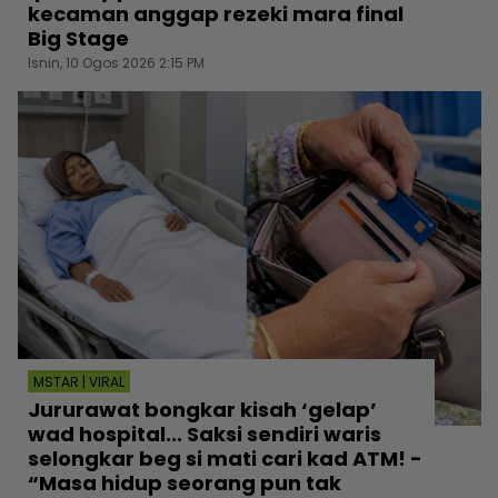
kecaman anggap rezeki mara final
Big Stage
Isnin, 10 Ogos 2026 2:15 PM
MSTAR | VIRAL
Jururawat bongkar kisah ‘gelap’
wad hospital... Saksi sendiri waris
selongkar beg si mati cari kad ATM! -
“Masa hidup seorang pun tak