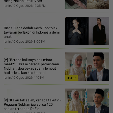
mengizinkan untuk VBAC
Isnin, 10 Ogos 2026 12:35 PM
3
Riena Diana dedah Keith Foo tolak
tawaran berlakon di Indonesia demi
anak
Isnin, 10 Ogos 2026 8:00 PM
4
[V] “Berapa kali saya nak minta
maaf?” – Dr Fie persoal permintaan
Nubhan, doa bekas suami lembut
hati selesaikan kes komital
Isnin, 10 Ogos 2026 4:10 PM
4:57
5
[V] “Kalau tak salah, kenapa takut?” -
Peguam Nubhan jawab isu 120
soalan terhadap Dr Fie