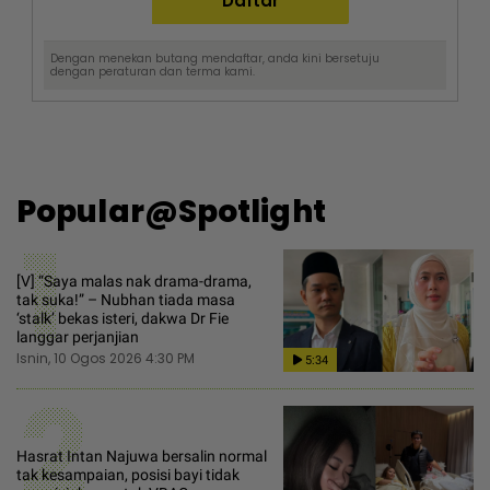
Dengan menekan butang mendaftar, anda kini bersetuju
dengan
peraturan dan terma
kami.
Popular@Spotlight
1
[V] “Saya malas nak drama-drama,
tak suka!” – Nubhan tiada masa
‘stalk’ bekas isteri, dakwa Dr Fie
langgar perjanjian
Isnin, 10 Ogos 2026 4:30 PM
5:34
2
Hasrat Intan Najuwa bersalin normal
tak kesampaian, posisi bayi tidak