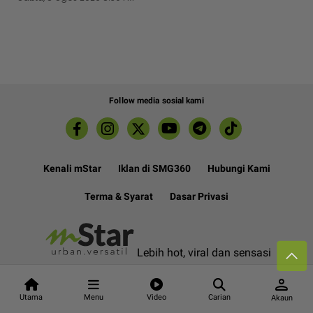
Follow media sosial kami
Kenali mStar
Iklan di SMG360
Hubungi Kami
Terma & Syarat
Dasar Privasi
Lebih hot, viral dan sensasi
person
Hakcipta Terpelihara ©
2026. Star Media Group Berhad
Utama
Menu
Video
Carian
Akaun
[197101000523 (10894-D)]