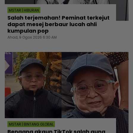
MSTAR | HIBURAN
Salah terjemahan! Peminat terkejut
dapat mesej berbaur lucah ahli
kumpulan pop
Ahad, 9 Ogos 2026 6:30 AM
MSTAR | BINTANG GLOBAL
Bengang akaun TikTok salah guna