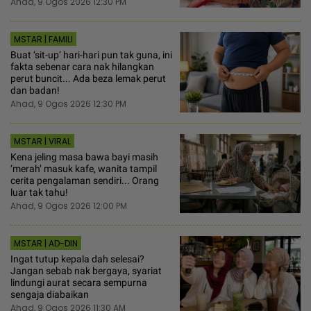
Ahad, 9 Ogos 2026 12:30 PM
MSTAR | FAMILI
Buat ‘sit-up’ hari-hari pun tak guna, ini
fakta sebenar cara nak hilangkan
perut buncit... Ada beza lemak perut
dan badan!
Ahad, 9 Ogos 2026 12:30 PM
MSTAR | VIRAL
Kena jeling masa bawa bayi masih
‘merah’ masuk kafe, wanita tampil
cerita pengalaman sendiri... Orang
luar tak tahu!
Ahad, 9 Ogos 2026 12:00 PM
MSTAR | AD-DIN
Ingat tutup kepala dah selesai?
Jangan sebab nak bergaya, syariat
lindungi aurat secara sempurna
sengaja diabaikan
Ahad, 9 Ogos 2026 11:30 AM