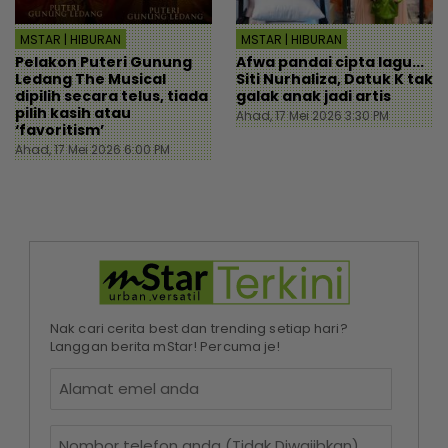
MSTAR | HIBURAN
MSTAR | HIBURAN
Pelakon Puteri Gunung
Afwa pandai cipta lagu...
Ledang The Musical
Siti Nurhaliza, Datuk K tak
dipilih secara telus, tiada
galak anak jadi artis
pilih kasih atau
Ahad, 17 Mei 2026 3:30 PM
‘favoritism’
Ahad, 17 Mei 2026 6:00 PM
Nak cari cerita best dan trending setiap hari?
Langgan berita mStar! Percuma je!