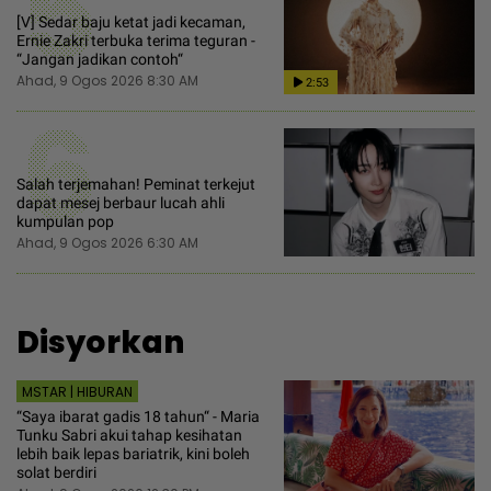
5
[V] Sedar baju ketat jadi kecaman,
Ernie Zakri terbuka terima teguran -
“Jangan jadikan contoh“
Ahad, 9 Ogos 2026 8:30 AM
2:53
6
Salah terjemahan! Peminat terkejut
dapat mesej berbaur lucah ahli
kumpulan pop
Ahad, 9 Ogos 2026 6:30 AM
Disyorkan
MSTAR | HIBURAN
“Saya ibarat gadis 18 tahun“ - Maria
Tunku Sabri akui tahap kesihatan
lebih baik lepas bariatrik, kini boleh
solat berdiri