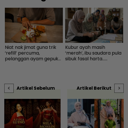
Niat nak jimat guna trik
Kubur ayah masih
“
‘refill’ percuma,
‘merah’, ibu saudara pula
s
pelanggan ayam gepuk
sibuk fasal harta...
h
insaf lepas tahu polisi
Peguam pesan ‘makcik’
kedai - “Saya kongsikan
tiada hak, ada anak lelaki
m
benda haram” - I-suke |
sebagai waris - Viral |
b
mStar
mStar
Artikel Sebelum
Artikel Berikut