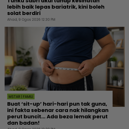
Tunku Sabri akui tahap kesihatan
lebih baik lepas bariatrik, kini boleh
solat berdiri
Ahad, 9 Ogos 2026 12:30 PM
MSTAR | FAMILI
Buat ‘sit-up’ hari-hari pun tak guna,
ini fakta sebenar cara nak hilangkan
perut buncit... Ada beza lemak perut
dan badan!