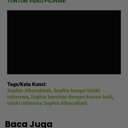
TONTON VIDEO PILIHAN!
Tags/Kata Kunci:
Sophia Albarakbah
,
Sophia kongsi lelaki
istimewa
,
Sophia bercinta dengan kawan baik
,
lelaki istimewa Sophia Albarakbah
Baca Juga