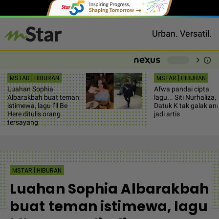
Urban. Versatil.
chevron_right
info
-
MSTAR | HIBURAN
MSTAR | HIBURAN
Luahan Sophia
Afwa pandai cipta
Albarakbah buat teman
lagu... Siti Nurhaliza,
istimewa, lagu l’ll Be
Datuk K tak galak an
Here ditulis orang
jadi artis
tersayang
MSTAR | HIBURAN
Luahan Sophia Albarakbah
buat teman istimewa, lagu