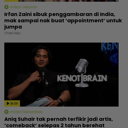
mStar | Hiburan
Irfan Zaini sibuk penggambaran di India,
mak sampai nak buat ‘appointment’ untuk
jumpa
1 hari lalu
36:09
mStar | Kenot Brain
Aniq Suhair tak pernah terfikir jadi artis,
‘comeback’ selepas 2 tahun berehat