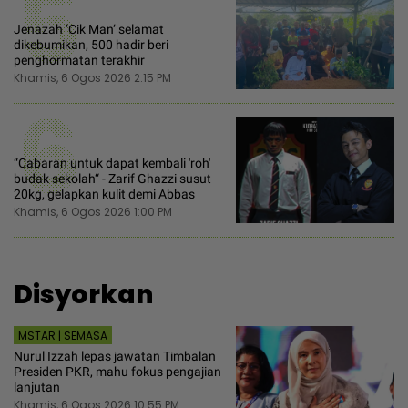
5
Jenazah ‘Cik Man‘ selamat
dikebumikan, 500 hadir beri
penghormatan terakhir
Khamis, 6 Ogos 2026 2:15 PM
6
“Cabaran untuk dapat kembali 'roh'
budak sekolah“ - Zarif Ghazzi susut
20kg, gelapkan kulit demi Abbas
Khamis, 6 Ogos 2026 1:00 PM
Disyorkan
MSTAR | SEMASA
Nurul Izzah lepas jawatan Timbalan
Presiden PKR, mahu fokus pengajian
lanjutan
Khamis, 6 Ogos 2026 10:55 PM