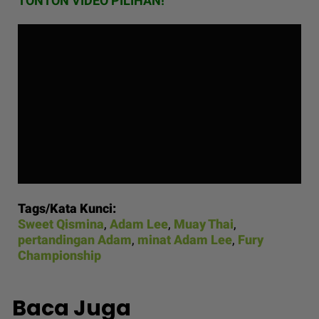
TONTON VIDEO PILIHAN!
Tags/Kata Kunci:
Sweet Qismina
,
Adam Lee
,
Muay Thai
,
pertandingan Adam
,
minat Adam Lee
,
Fury
Championship
Baca Juga