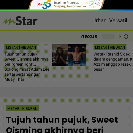
Urban. Versatil.
chevron_right
info
-
MSTAR | HIBURAN
MSTAR | HIBURAN
Tujuh tahun pujuk,
Watak Rashid Sidek
Sweet Qismina akhirnya
dalam genggaman, K
beri ‘green light’…
Azzim anggap rezeki
Sokong minat Adam Lee
besar
sertai pertandingan
Muay Thai
MSTAR | HIBURAN
Tujuh tahun pujuk, Sweet
Qismina akhirnya beri