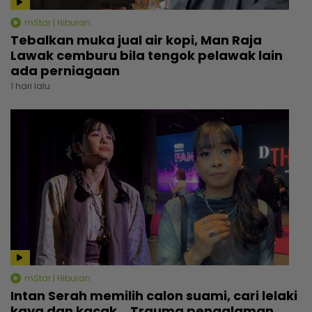
mStar | Hiburan
Tebalkan muka jual air kopi, Man Raja
Lawak cemburu bila tengok pelawak lain
ada perniagaan
1 hari lalu
mStar | Hiburan
Intan Serah memilih calon suami, cari lelaki
kaya dan kacak... Trauma pengalaman