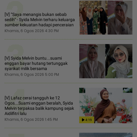
2
[V] “Saya menangis bukan sebab
sedih“ - Syida Melvin terharu keluarga
sumber kekuatan hadapi penceraian
Khamis, 6 Ogos 2026 4:30 PM
3
[V] Syida Melvin buntu...suami
enggan bayar hutang tertunggak
syarikat milik bersama
Khamis, 6 Ogos 2026 5:00 PM
4
[V] Lafaz cerai tangguh ke 12
Ogos...Suami enggan beralah, Syida
Melvin terpaksa balik kampung sejak
Aidilfitri lalu
Khamis, 6 Ogos 2026 1:45 PM
4:19