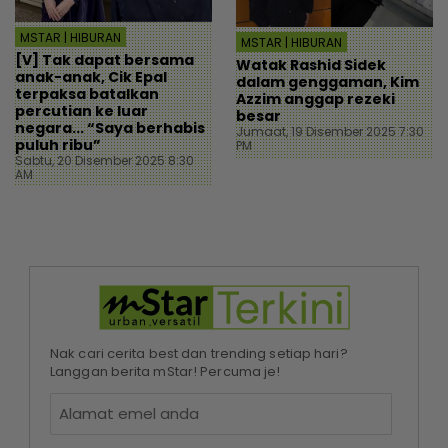
MSTAR | HIBURAN
MSTAR | HIBURAN
[V] Tak dapat bersama
Watak Rashid Sidek
anak-anak, Cik Epal
dalam genggaman, Kim
terpaksa batalkan
Azzim anggap rezeki
percutian ke luar
besar
negara... “Saya berhabis
Jumaat, 19 Disember 2025 7:30
puluh ribu”
PM
Sabtu, 20 Disember 2025 8:30
AM
Nak cari cerita best dan trending setiap hari?
Langgan berita mStar! Percuma je!