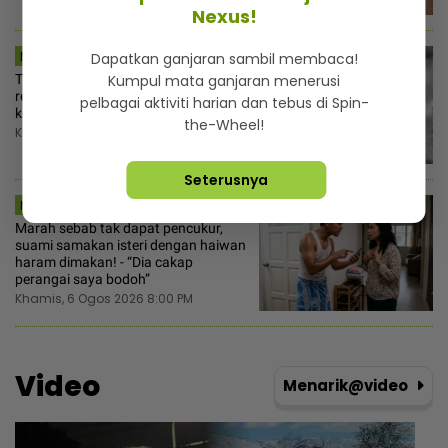
Nexus!
MSTAR | SEMASA
Dapatkan ganjaran sambil membaca!
Kumpul mata ganjaran menerusi
Tiga anggota polis maut terkena
renjatan elektrik… Galah besi kait
pelbagai aktiviti harian dan tebus di Spin-
kelapa dipercayai jadi punca
the-Wheel!
Khamis, 6 Ogos 2026 8:30 PM
Seterusnya
MSTAR | VIRAL
Marah sebab tak dapat pencukur,
suami samakan isteri dengan haiwan
haram dimakan! - “Dia cakap
perangai saya bodoh”
Khamis, 6 Ogos 2026 8:00 PM
Video
Menarik@video