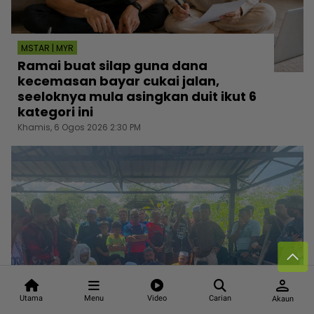
MSTAR | MYR
Ramai buat silap guna dana
kecemasan bayar cukai jalan,
seeloknya mula asingkan duit ikut 6
kategori ini
Khamis, 6 Ogos 2026 2:30 PM
person
Utama
Menu
Video
Carian
Akaun
MSTAR | HIBURAN