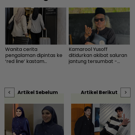
Wanita cerita
Kamarool Yusoff
“
pengalaman dipintas ke
ditidurkan akibat saluran
a
.
‘red line’ kastam
jantung tersumbat -
S
Indonesia... Rupanya
Hiburan | mStar
b
s
gerak-geri dipantau
r
n
sebaik turun pesawat! -
Destinasi | mStar
Artikel Sebelum
Artikel Berikut