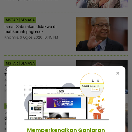
MSTAR | SEMASA
Ismail Sabri akan didakwa di
mahkamah pagi esok
Khamis, 6 Ogos 2026 10:45 PM
MSTAR | SEMASA
Nurul Izzah mohon lepas jawatan
×
Timbalan Presiden PKR, diminta cuti
sementara selepas dipujuk
kepimpinan parti
Khamis, 6 Ogos 2026 9:11 PM
MSTAR | HIBURAN
Perdaya jual tanah, Datuk Red
diperintah bayar RM1.57 juta kepada
17 pembeli
Memperkenalkan Ganjaran
Khamis, 6 Ogos 2026 8:30 PM