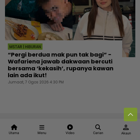
MSTAR | HIBURAN
“Pergi berdua mak pun tak bagi” -
Wafariena jawab dakwaan bercuti
bersama ‘kekasih’, rupanya kawan
lain ada ikut!
Jumaat, 7 Ogos 2026 4:30 PM
Follow media sosial kami
person
Utama
Menu
Video
Carian
Akaun