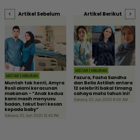
tengok baki akaun rakan
sebaik turun pesawat! -
- Viral | mStar
Destinasi | mStar
Artikel Sebelum
Artikel Berikut
MSTAR | HIBURAN
MSTAR | HIBURAN
Fazura, Fasha Sandha
Muntah tak henti, Amyra
dan Bella Astillah antara
Rosli alami keracunan
12 selebriti bakal timang
makanan - “Anak kedua
cahaya mata tahun ini!
kami masih menyusu
Selasa, 02 Jun 2020 8:00 AM
badan, takut beri kesan
kepada baby”
Selasa, 02 Jun 2020 12:42 PM