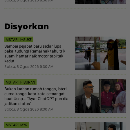
Sabtu, 8 Ogos 2026 8:30 AM
Disyorkan
MSTAR | I-SUKE
Sampai pejabat baru sedar lupa
pakai tudung! Ramai nak tahu trik
suami hantar naik motor tapi tak
kedut
Sabtu, 8 Ogos 2026 9:30 AM
MSTAR | HIBURAN
Bukan luahan rumah tangga, isteri
cuma kongsi kata-kata semangat
buat Usop... “Ayat ChatGPT pun dia
jadikan status”
Sabtu, 8 Ogos 2026 8:30 AM
MSTAR | MYR