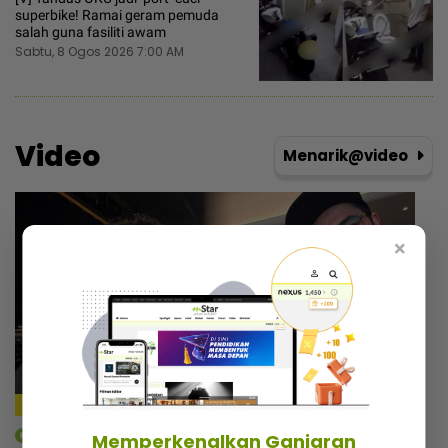
superbike! Ramai geram pemuda
salah guna fasiliti awam
Sabtu, 8 Ogos 2026 7:00 AM
Video
Menarik@video
×
mStar | Hiburan
Memperkenalkan Ganjaran