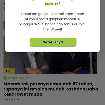
Zizan Razak rancang wujudkan platform
Nexus!
lawak, beri bayangan ‘comeback’ Jozan
16 jam lalu
Dapatkan ganjaran sambil membaca!
Kumpul mata ganjaran menerusi
pelbagai aktiviti harian dan tebus di Spin-
the-Wheel!
Seterusnya
4:18
mStar | Hiburan
Macam tak percaya umur dah 57 tahun,
rupanya ini amalan mudah Rashdan Baba
kekal awet muda
19 jam lalu