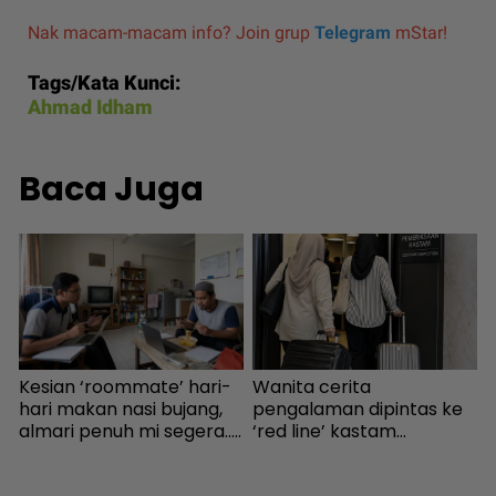
Nak macam-macam info? Join grup
Telegram
mStar!
Tags/Kata Kunci:
Ahmad Idham
Baca Juga
Kesian ‘roommate’ hari-
Wanita cerita
P
hari makan nasi bujang,
pengalaman dipintas ke
R
almari penuh mi segera...
‘red line’ kastam
R
Ingatkan orang susah,
Indonesia... Rupanya
p
individu tergamam lepas
gerak-geri dipantau