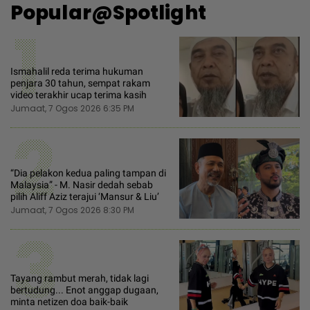
Popular@Spotlight
1
Ismahalil reda terima hukuman
penjara 30 tahun, sempat rakam
video terakhir ucap terima kasih
Jumaat, 7 Ogos 2026 6:35 PM
2
“Dia pelakon kedua paling tampan di
Malaysia” - M. Nasir dedah sebab
pilih Aliff Aziz terajui ‘Mansur & Liu’
Jumaat, 7 Ogos 2026 8:30 PM
3
Tayang rambut merah, tidak lagi
bertudung... Enot anggap dugaan,
minta netizen doa baik-baik