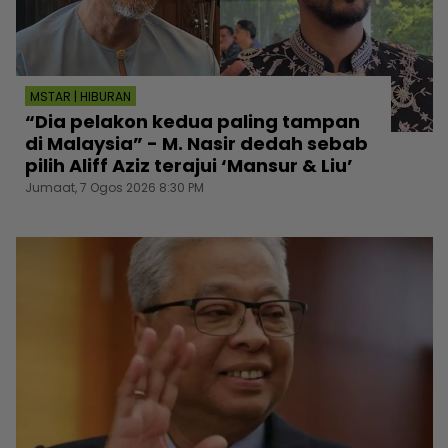
MSTAR | HIBURAN
“Dia pelakon kedua paling tampan
di Malaysia” - M. Nasir dedah sebab
pilih Aliff Aziz terajui ‘Mansur & Liu’
Jumaat, 7 Ogos 2026 8:30 PM