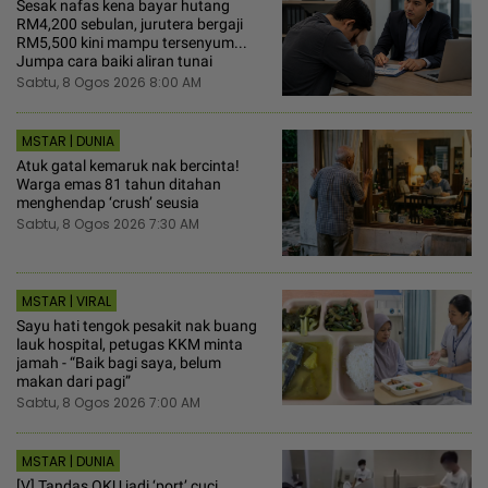
Sesak nafas kena bayar hutang
RM4,200 sebulan, jurutera bergaji
RM5,500 kini mampu tersenyum...
Jumpa cara baiki aliran tunai
Sabtu, 8 Ogos 2026 8:00 AM
MSTAR | DUNIA
Atuk gatal kemaruk nak bercinta!
Warga emas 81 tahun ditahan
menghendap ‘crush’ seusia
Sabtu, 8 Ogos 2026 7:30 AM
MSTAR | VIRAL
Sayu hati tengok pesakit nak buang
lauk hospital, petugas KKM minta
jamah - “Baik bagi saya, belum
makan dari pagi”
Sabtu, 8 Ogos 2026 7:00 AM
MSTAR | DUNIA
[V] Tandas OKU jadi ‘port’ cuci