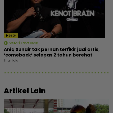
36:09
mStar | Kenot Brain
Aniq Suhair tak pernah terfikir jadi artis,
‘comeback’ selepas 2 tahun berehat
1 hari lalu
Artikel Lain