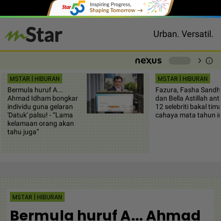
Urban. Versatil.
chevron_right
info
-
MSTAR | HIBURAN
MSTAR | HIBURAN
Bermula huruf A...
Fazura, Fasha Sandh
Ahmad Idham bongkar
dan Bella Astillah ant
individu guna gelaran
12 selebriti bakal tim
'Datuk' palsu! - “Lama
cahaya mata tahun in
kelamaan orang akan
tahu juga”
MSTAR | HIBURAN
Bermula huruf A... Ahmad