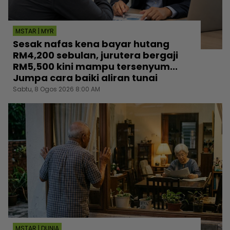
MSTAR | MYR
Sesak nafas kena bayar hutang
RM4,200 sebulan, jurutera bergaji
RM5,500 kini mampu tersenyum...
Jumpa cara baiki aliran tunai
Sabtu, 8 Ogos 2026 8:00 AM
MSTAR | DUNIA