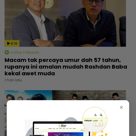
4:18
mStar | Hiburan
Macam tak percaya umur dah 57 tahun,
rupanya ini amalan mudah Rashdan Baba
kekal awet muda
1 hari lalu
×