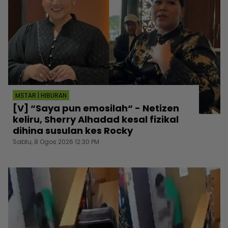
MSTAR | HIBURAN
[V] “Saya pun emosilah“ - Netizen
keliru, Sherry Alhadad kesal fizikal
dihina susulan kes Rocky
Sabtu, 8 Ogos 2026 12:30 PM