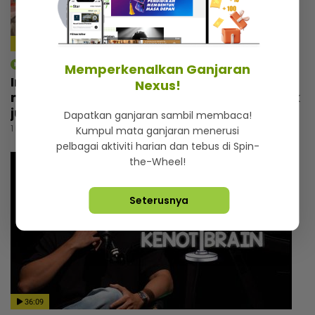
4:14
mStar | Hiburan
Memperkenalkan Ganjaran
Irfan Zaini sibuk penggambaran di India,
Nexus!
mak sampai nak buat ‘appointment’ untuk
jumpa
Dapatkan ganjaran sambil membaca!
1 hari lalu
Kumpul mata ganjaran menerusi
pelbagai aktiviti harian dan tebus di Spin-
the-Wheel!
Seterusnya
36:09