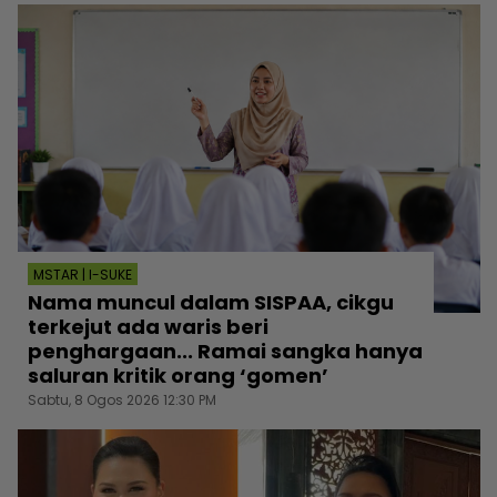
MSTAR | I-SUKE
Nama muncul dalam SISPAA, cikgu
terkejut ada waris beri
penghargaan... Ramai sangka hanya
saluran kritik orang ‘gomen’
Sabtu, 8 Ogos 2026 12:30 PM