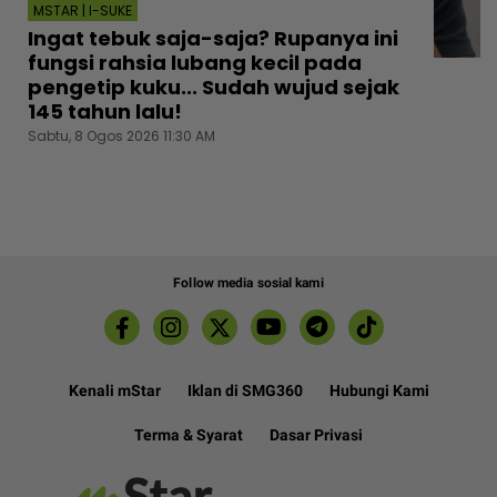
MSTAR | I-SUKE
Ingat tebuk saja-saja? Rupanya ini
fungsi rahsia lubang kecil pada
pengetip kuku... Sudah wujud sejak
145 tahun lalu!
Sabtu, 8 Ogos 2026 11:30 AM
Follow media sosial kami
Kenali mStar
Iklan di SMG360
Hubungi Kami
Terma & Syarat
Dasar Privasi