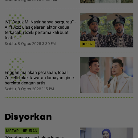
5
[V] “Datuk M. Nasir hanya bergurau“ -
Aliff Aziz ulas gelaran aktor kedua
terkacak, rezeki pertama kali buat
teater
Sabtu, 8 Ogos 2026 3:30 PM
1:07
6
Enggan mainkan perasaan, Iqbal
Zulkefli tolak tawaran lumayan gimik
bercinta dengan artis
Sabtu, 8 Ogos 2026 1:15 PM
Disyorkan
MSTAR | HIBURAN
“Keputusan ujian bukan kanser