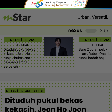
Urban. Versatil.
chevron_right
info
-
MSTAR | BINTANG
MSTAR | BINTANG
GLOBAL
GLOBAL
Dituduh pukul bekas
Baru 2 bulan peluk
kekasih, Jeon Ho Joon
Islam, Ruben Onsu b
tunjuk bukti kena
tunai ibadah haji
belasah sampai
berdarah
MSTAR | BINTANG GLOBAL
Dituduh pukul bekas
kekasih, Jeon Ho Joon