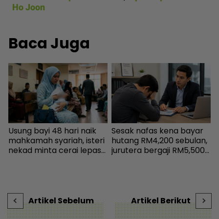
Ho Joon
Baca Juga
a
Usung bayi 48 hari naik
Sesak nafas kena bayar
K
mahkamah syariah, isteri
hutang RM4,200 sebulan,
‘
,
nekad minta cerai lepas
jurutera bergaji RM5,500
s
dituduh jadi punca nafkah
kini mampu tersenyum...
P
mentua terputus - Viral |
Jumpa cara baiki aliran
t
mStar
tunai - MYR | mStar
s
Artikel Sebelum
Artikel Berikut