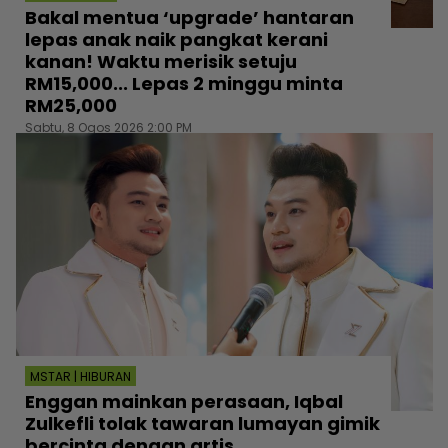
Bakal mentua ‘upgrade’ hantaran
lepas anak naik pangkat kerani
kanan! Waktu merisik setuju
RM15,000... Lepas 2 minggu minta
RM25,000
Sabtu, 8 Ogos 2026 2:00 PM
MSTAR | HIBURAN
Enggan mainkan perasaan, Iqbal
Zulkefli tolak tawaran lumayan gimik
bercinta dengan artis