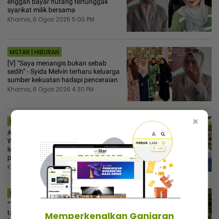
enggan bayar hutang tertunggak
syarikat milik bersama
Khamis, 6 Ogos 2026 5:00 PM
MSTAR | HIBURAN
[V] “Saya menangis bukan sebab
sedih“ - Syida Melvin terharu keluarga
sumber kekuatan hadapi penceraian
Khamis, 6 Ogos 2026 4:30 PM
×
MSTAR | VIRAL
Ajak makan ‘malatang’ terus setuju!
Wanita tak senang duduk teman
lelaki rajin melayan rakan sekerja
perempuan, siap jadi ‘driver’
Khamis, 6 Ogos 2026 3:30 PM
MSTAR | HIBURAN
“Terima kasih untuk setiap gelak
tawa“ - Rozita Che Wan terkesan
Memperkenalkan Ganjaran