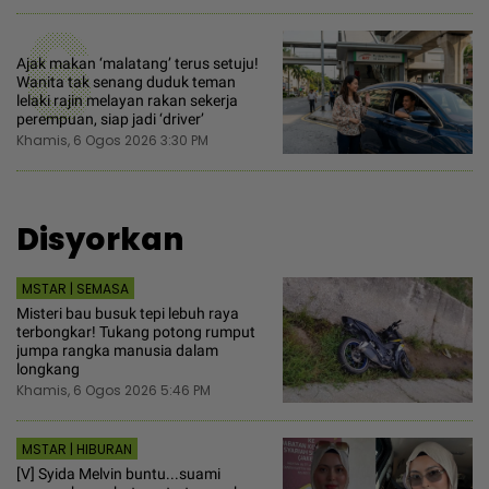
6
Ajak makan ‘malatang’ terus setuju!
Wanita tak senang duduk teman
lelaki rajin melayan rakan sekerja
perempuan, siap jadi ‘driver’
Khamis, 6 Ogos 2026 3:30 PM
Disyorkan
MSTAR | SEMASA
Misteri bau busuk tepi lebuh raya
terbongkar! Tukang potong rumput
jumpa rangka manusia dalam
longkang
Khamis, 6 Ogos 2026 5:46 PM
MSTAR | HIBURAN
[V] Syida Melvin buntu...suami