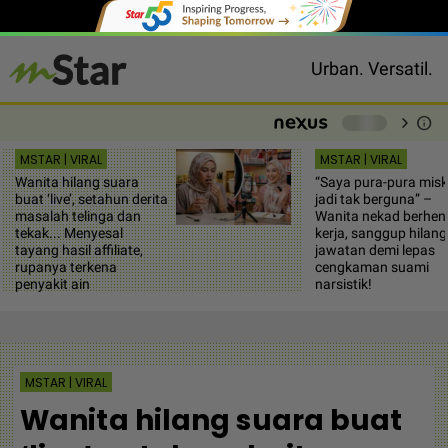
Urban. Versatil.
chevron_right
info
-
MSTAR | VIRAL
MSTAR | VIRAL
Wanita hilang suara
“Saya pura-pura misk
buat ‘live’, setahun derita
jadi tak berguna” –
masalah telinga dan
Wanita nekad berhent
tekak... Menyesal
kerja, sanggup hilang
tayang hasil affiliate,
jawatan demi lepas
rupanya terkena
cengkaman suami
penyakit ain
narsistik!
MSTAR | VIRAL
Wanita hilang suara buat