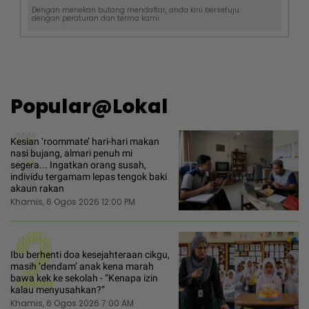
Dengan menekan butang mendaftar, anda kini bersetuju
dengan
peraturan dan terma
kami.
Popular@Lokal
1
Kesian ‘roommate’ hari-hari makan
nasi bujang, almari penuh mi
segera... Ingatkan orang susah,
individu tergamam lepas tengok baki
akaun rakan
Khamis, 6 Ogos 2026 12:00 PM
2
Ibu berhenti doa kesejahteraan cikgu,
masih ‘dendam’ anak kena marah
bawa kek ke sekolah - “Kenapa izin
kalau menyusahkan?”
Khamis, 6 Ogos 2026 7:00 AM