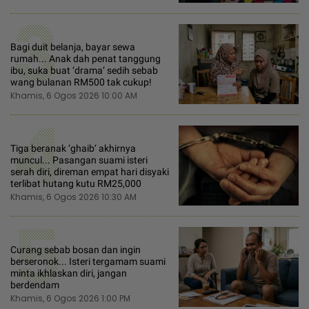
3
Bagi duit belanja, bayar sewa
rumah... Anak dah penat tanggung
ibu, suka buat ‘drama‘ sedih sebab
wang bulanan RM500 tak cukup!
Khamis, 6 Ogos 2026 10:00 AM
4
Tiga beranak ‘ghaib‘ akhirnya
muncul... Pasangan suami isteri
serah diri, direman empat hari disyaki
terlibat hutang kutu RM25,000
Khamis, 6 Ogos 2026 10:30 AM
5
Curang sebab bosan dan ingin
berseronok... Isteri tergamam suami
minta ikhlaskan diri, jangan
berdendam
Khamis, 6 Ogos 2026 1:00 PM