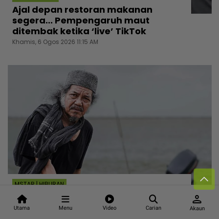
Ajal depan restoran makanan
segera... Pempengaruh maut
ditembak ketika ‘live’ TikTok
Khamis, 6 Ogos 2026 11:15 AM
MSTAR | HIBURAN
Dunia hiburan berduka ‘Cik Man‘
person
sudah tiada, rakan artis kongsi
Utama
Menu
Video
Carian
Akaun
kenangan... Kamarool Yusoff