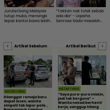
Juruterbang Malaysia
“Takkan nak tolak sebab
I
tutup muka, menangis
ada dia“ - Uqasha
t
lepas kantoi bawa lebih
Senrose tiada masalah
h
k
70,000 pil ekstasi -
bergandingan, hormat
b
Semasa | mStar
rezeki Aliff Aziz - Hiburan |
mStar
Artikel Sebelum
Artikel Berikut
MSTAR | VIRAL
MSTAR | VIRAL
“Saya pura-pura miskin,
Dilanggar remaja baru
jadi tak berguna” –
dapat lesen, wanita
Wanita nekad berhenti
simpati tak lapor polis...
kerja, sanggup hilang
Bapa masuk campur,