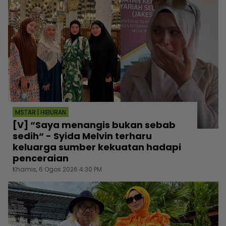
MSTAR | HIBURAN
[V] “Saya menangis bukan sebab
sedih“ - Syida Melvin terharu
keluarga sumber kekuatan hadapi
penceraian
Khamis, 6 Ogos 2026 4:30 PM