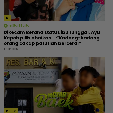
mStar | Berita
Dikecam kerana status ibu tunggal, Ayu
Kepoh pilih abaikan... “Kadang-kadang
orang cakap patutlah bercerai”
1 hari lalu
11:32