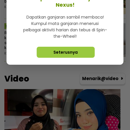
berita pemergian ‘Cik Man‘
Nexus!
Khamis, 6 Ogos 2026 3:00 PM
Dapatkan ganjaran sambil membaca!
Kumpul mata ganjaran menerusi
MSTAR | MYR
pelbagai aktiviti harian dan tebus di Spin-
Ramai buat silap guna dana
the-Wheel!
kecemasan bayar cukai jalan,
seeloknya mula asingkan duit ikut 6
kategori ini
Seterusnya
Khamis, 6 Ogos 2026 2:30 PM
Video
Menarik@video