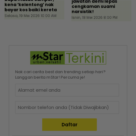
jawatan demi lepas
kena ‘kelentong’ nak
cengkaman suami
bayar kos baiki kereta
narsistik!
Selasa, 19 Mei 2026 10:00 AM
Isnin, 18 Mei 2026 8:00 PM
Nak cari cerita best dan trending setiap hari?
Langgan berita mStar! Percuma je!