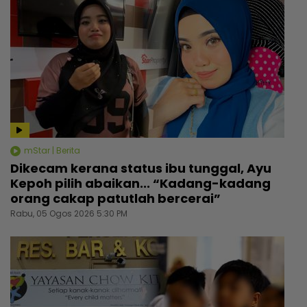
mStar | Berita
Dikecam kerana status ibu tunggal, Ayu
Kepoh pilih abaikan... “Kadang-kadang
orang cakap patutlah bercerai”
Rabu, 05 Ogos 2026 5:30 PM