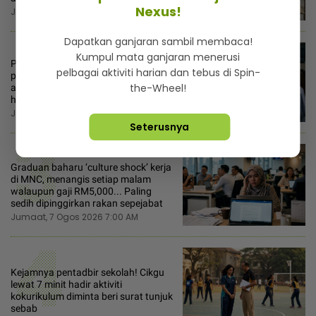
Nexus!
Jumaat, 7 Ogos 2026 10:00 AM
2
Dapatkan ganjaran sambil membaca!
Kumpul mata ganjaran menerusi
Pelajar 9A ‘reject’ biasiswa bidang
pelbagai aktiviti harian dan tebus di Spin-
pergigian, terpaksa ikut selera mak
the-Wheel!
ayah jadi cikgu sekolah - “Usaha saya
hanya sia-sia”
Jumaat, 7 Ogos 2026 12:00 PM
Seterusnya
3
Graduan baharu ‘culture shock’ kerja
di MNC, menangis setiap malam
walaupun gaji RM5,000... Paling
sedih dipinggirkan rakan sepejabat
Jumaat, 7 Ogos 2026 7:00 AM
4
Kejamnya pentadbir sekolah! Cikgu
lewat 7 minit hadir aktiviti
kokurikulum diminta beri surat tunjuk
sebab