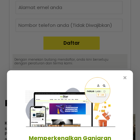
Dengan menekan butang mendaftar, anda kini bersetuju
dengan
peraturan dan terma
kami.
×
Popular@Lokal
1
Kubur ayah masih ‘merah’, ibu
saudara pula sibuk fasal harta...
Peguam pesan ‘makcik’ tiada hak,
Memperkenalkan Ganjaran
ada anak lelaki sebagai waris