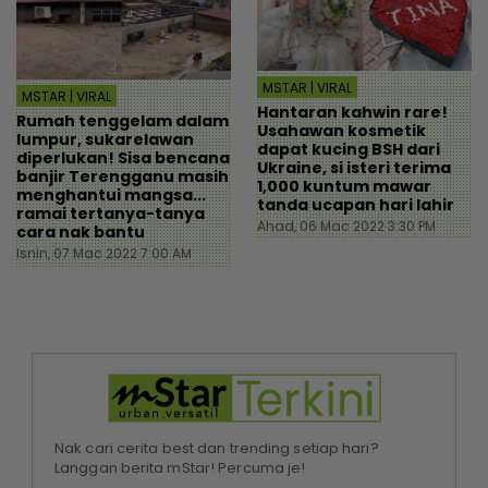
MSTAR | VIRAL
MSTAR | VIRAL
Hantaran kahwin rare!
Rumah tenggelam dalam
Usahawan kosmetik
lumpur, sukarelawan
dapat kucing BSH dari
diperlukan! Sisa bencana
Ukraine, si isteri terima
banjir Terengganu masih
1,000 kuntum mawar
menghantui mangsa...
tanda ucapan hari lahir
ramai tertanya-tanya
Ahad, 06 Mac 2022 3:30 PM
cara nak bantu
Isnin, 07 Mac 2022 7:00 AM
Nak cari cerita best dan trending setiap hari?
Langgan berita mStar! Percuma je!