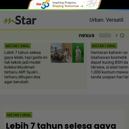
Urban. Versatil.
chevron_right
info
-
MSTAR | VIRAL
MSTAR | VIRAL
Lebih 7 tahun selesa
Hantaran kahwin rar
gaya lelaki, tapi gadis ini
Usahawan kosmetik
tak kekok jadi model
dapat kucing BSH dar
koleksi Muslimah
Ukraine, si isteri teri
terbaru Aliff Syukri...
1,000 kuntum mawar
terharu dihujani doa
tanda ucapan hari lah
agar berubah
MSTAR | VIRAL
Lebih 7 tahun selesa gaya