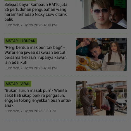
Selepas bayar kompaun RM10 juta,
26 pertuduhan pengubahan wang
haram terhadap Nicky Liow ditarik
balik
Jumaat, 7 Ogos 2026 4:30 PM
MSTAR | HIBURAN
“Pergi berdua mak pun tak bagi” -
Wafariena jawab dakwaan bercuti
bersama ‘kekasih’, rupanya kawan
lain ada ikut!
Jumaat, 7 Ogos 2026 4:30 PM
MSTAR | VIRAL
“Bukan suruh masak pun” - Wanita
sakit hati sikap berkira pengasuh,
enggan tolong lenyekkan buah untuk
anak
Jumaat, 7 Ogos 2026 3:30 PM