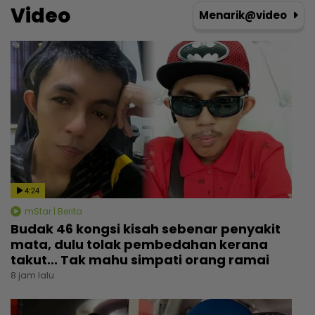
Video
Menarik@video
4:24
mStar | Berita
Budak 46 kongsi kisah sebenar penyakit
mata, dulu tolak pembedahan kerana
takut... Tak mahu simpati orang ramai
8 jam lalu