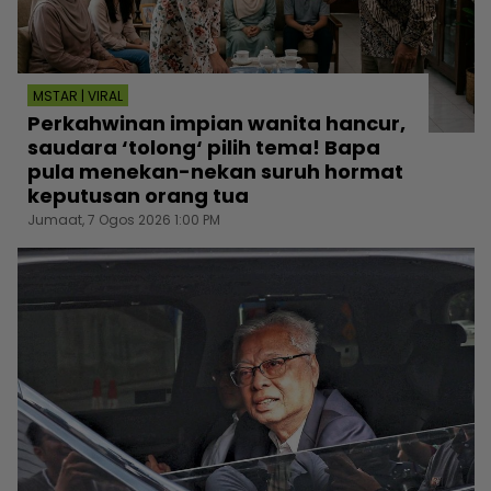
MSTAR | VIRAL
Perkahwinan impian wanita hancur,
saudara ‘tolong‘ pilih tema! Bapa
pula menekan-nekan suruh hormat
keputusan orang tua
Jumaat, 7 Ogos 2026 1:00 PM