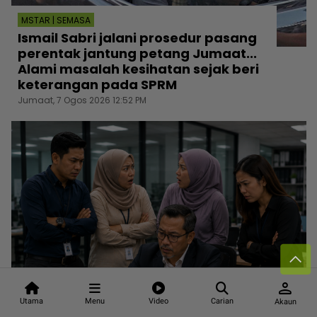
MSTAR | SEMASA
Ismail Sabri jalani prosedur pasang
perentak jantung petang Jumaat...
Alami masalah kesihatan sejak beri
keterangan pada SPRM
Jumaat, 7 Ogos 2026 12:52 PM
person
Utama
Menu
Video
Carian
Akaun
MSTAR | I-SUKE