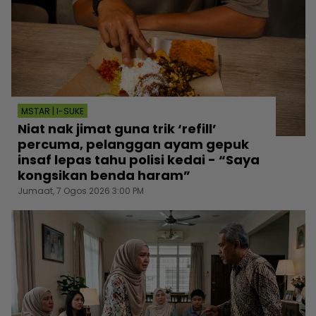
MSTAR | I-SUKE
Niat nak jimat guna trik ‘refill’
percuma, pelanggan ayam gepuk
insaf lepas tahu polisi kedai - “Saya
kongsikan benda haram”
Jumaat, 7 Ogos 2026 3:00 PM