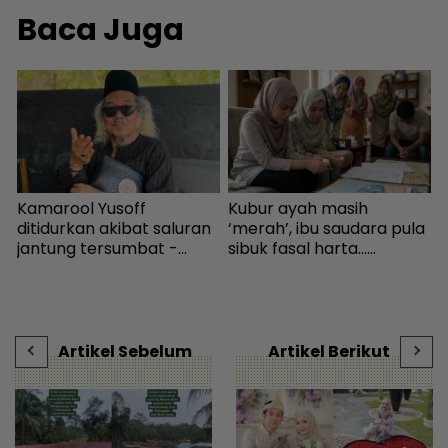
Baca Juga
Kamarool Yusoff
Kubur ayah masih
W
ditidurkan akibat saluran
‘merah’, ibu saudara pula
p
m
jantung tersumbat -
sibuk fasal harta...
‘
Hiburan | mStar
Peguam pesan ‘makcik’
I
tiada hak, ada anak lelaki
g
r
sebagai waris - Viral |
s
mStar
D
Artikel Sebelum
Artikel Berikut