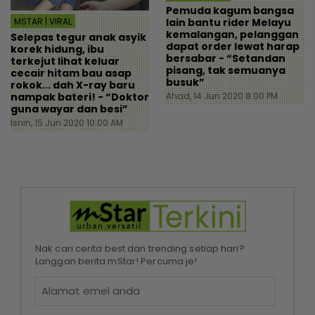
Pemuda kagum bangsa
MSTAR | VIRAL
lain bantu rider Melayu
kemalangan, pelanggan
Selepas tegur anak asyik
dapat order lewat harap
korek hidung, ibu
bersabar - “Setandan
terkejut lihat keluar
pisang, tak semuanya
cecair hitam bau asap
busuk”
rokok... dah X-ray baru
nampak bateri! - “Doktor
Ahad, 14 Jun 2020 8:00 PM
guna wayar dan besi”
Isnin, 15 Jun 2020 10:00 AM
Nak cari cerita best dan trending setiap hari?
Langgan berita mStar! Percuma je!