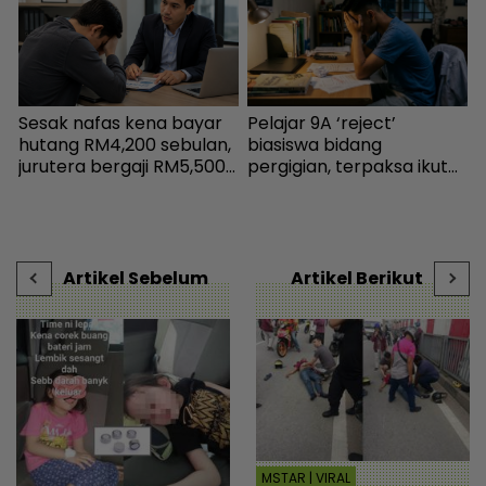
a
Sesak nafas kena bayar
Pelajar 9A ‘reject’
I
hutang RM4,200 sebulan,
biasiswa bidang
R
,
jurutera bergaji RM5,500
pergigian, terpaksa ikut
l
kini mampu tersenyum...
selera mak ayah jadi
p
Jumpa cara baiki aliran
cikgu sekolah - “Usaha
w
tunai - MYR | mStar
saya hanya sia-sia” - Viral
l
| mStar
Artikel Sebelum
Artikel Berikut
MSTAR | VIRAL