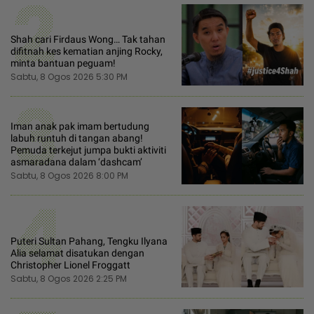
2
Shah cari Firdaus Wong… Tak tahan
difitnah kes kematian anjing Rocky,
minta bantuan peguam!
Sabtu, 8 Ogos 2026 5:30 PM
3
Iman anak pak imam bertudung
labuh runtuh di tangan abang!
Pemuda terkejut jumpa bukti aktiviti
asmaradana dalam ‘dashcam’
Sabtu, 8 Ogos 2026 8:00 PM
4
Puteri Sultan Pahang, Tengku Ilyana
Alia selamat disatukan dengan
Christopher Lionel Froggatt
Sabtu, 8 Ogos 2026 2:25 PM