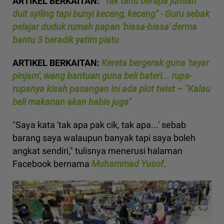
ARTIKEL BERKAITAN:
"Tak tahu berapa jumlah
duit syiling tapi bunyi keceng, keceng" - Guru sebak
pelajar duduk rumah papan 'biasa-biasa' derma
bantu 3 beradik yatim piatu
ARTIKEL BERKAITAN:
Kereta bergerak guna 'tayar
pinjam', wang bantuan guna beli bateri... rupa-
rupanya kisah pasangan ini ada plot twist – "Kalau
beli makanan akan habis juga"
"Saya kata 'tak apa pak cik, tak apa...' sebab
barang saya walaupun banyak tapi saya boleh
angkat sendiri," tulisnya menerusi halaman
Facebook bernama
Muhammad Yusof
.