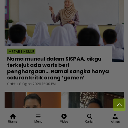
MSTAR | I-SUKE
Nama muncul dalam SISPAA, cikgu
terkejut ada waris beri
penghargaan... Ramai sangka hanya
saluran kritik orang ‘gomen’
Sabtu, 8 Ogos 2026 12:30 PM
person
Utama
Menu
Video
Carian
Akaun