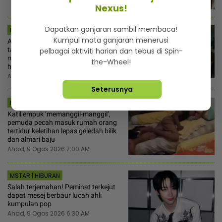
Nexus!
Dapatkan ganjaran sambil membaca!
MSTAR | VIRAL
Kumpul mata ganjaran menerusi
Anak perempuan luah rasa penat
tanggung ibu bapa ‘berkampung’ di
pelbagai aktiviti harian dan tebus di Spin-
rumah... Alasan nak jaga cucu tapi
the-Wheel!
habuk pun tak ada!
Ahad, 9 Ogos 2026 7:00 AM
Seterusnya
MSTAR | DUNIA
Katil empuk ‘memanggil-manggil’,
pemuda pecah masuk rumah orang
tertidur keletihan lepas geledah bilik
dan almari baju
Ahad, 9 Ogos 2026 7:00 AM
MSTAR | HIBURAN
Salah terjemahan! Peminat terkejut
dapat mesej berbaur lucah ahli
kumpulan pop
Ahad, 9 Ogos 2026 6:30 AM