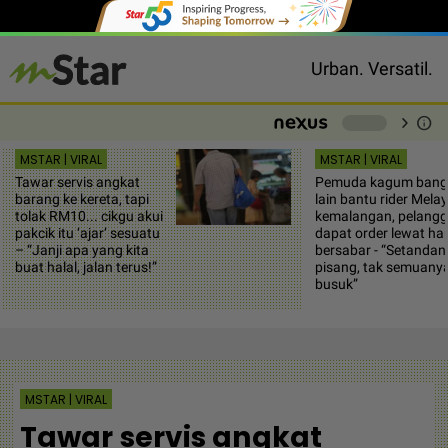
Urban. Versatil.
chevron_right
info
-
MSTAR | VIRAL
MSTAR | VIRAL
Tawar servis angkat
Pemuda kagum bang
barang ke kereta, tapi
lain bantu rider Mela
tolak RM10... cikgu akui
kemalangan, pelang
pakcik itu ‘ajar’ sesuatu
dapat order lewat ha
– “Janji apa yang kita
bersabar - “Setandan
buat halal, jalan terus!”
pisang, tak semuany
busuk”
MSTAR | VIRAL
Tawar servis angkat