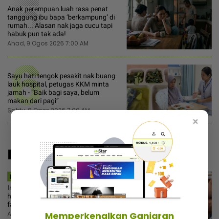
5
Anak perempuan luah rasa penat
tanggung ibu bapa ‘berkampung’ di
rumah... Alasan nak jaga cucu tapi
habuk pun tak ada!
Ahad, 9 Ogos 2026 7:00 AM
6
Sayu hati tengok pesakit nak buang
lauk hospital, petugas KKM minta
jamah - “Baik bagi saya, belum
makan dari pagi”
Sabtu, 8 Ogos 2026 7:00 AM
×
Disyorkan
MSTAR | DUNIA
Ingat ubat demam biasa! Wanita
hilang nyawa lepas dicucuk pekerja
farmasi
Ahad, 9 Ogos 2026 7:30 AM
Memperkenalkan Ganjaran